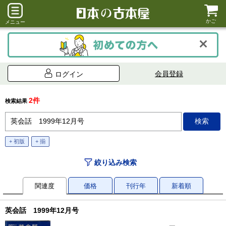
かご
メニュー
会員登録
ログイン
2件
検索結果
+ 初版
+ 揃
絞り込み検索
関連度
価格
刊行年
新着順
英会話 1999年12月号