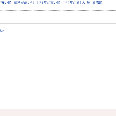
が安い順
価格が高い順
刊行年が古い順
刊行年が新しい順
新着順
表示
？