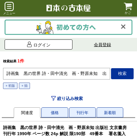
かご
メニュー
会員登録
ログイン
1件
検索結果
+ 初版
+ 揃
絞り込み検索
関連度
価格
刊行年
新着順
詩画集 黒の世界 詩・田中清光 画・野原未知 出版社 文京書房
刊行年 1990年 ページ数 24p 解説 限190部 49番本 署名箋入