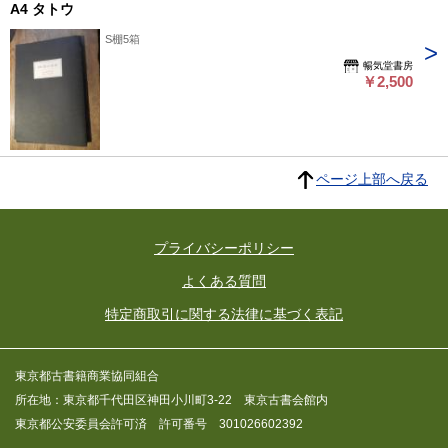
A4 タトウ
S棚5箱
暢気堂書房
￥2,500
ページ上部へ戻る
プライバシーポリシー
よくある質問
特定商取引に関する法律に基づく表記
東京都古書籍商業協同組合
所在地：東京都千代田区神田小川町3-22 東京古書会館内
東京都公安委員会許可済 許可番号 301026602392