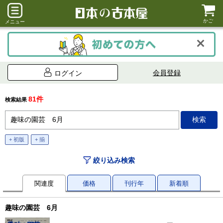
かご
メニュー
会員登録
ログイン
81件
検索結果
+ 初版
+ 揃
絞り込み検索
関連度
価格
刊行年
新着順
趣味の園芸 6月