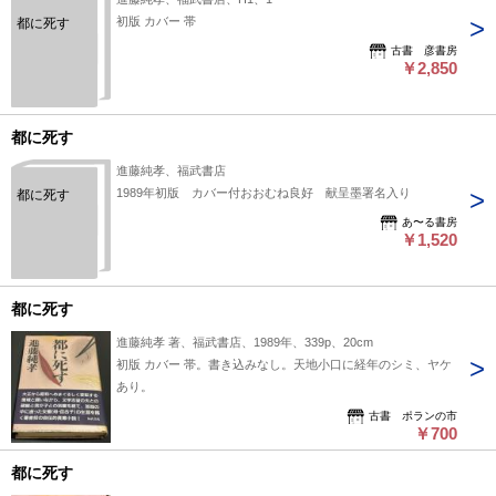
初版 カバー 帯
都に死す
古書 彦書房
￥2,850
都に死す
進藤純孝、福武書店
1989年初版 カバー付おおむね良好 献呈墨署名入り
都に死す
あ〜る書房
￥1,520
都に死す
進藤純孝 著、福武書店、1989年、339p、20cm
初版 カバー 帯。書き込みなし。天地小口に経年のシミ、ヤケ
あり。
古書 ポランの市
￥700
都に死す