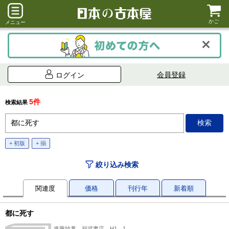
かご
メニュー
会員登録
ログイン
5件
検索結果
+ 初版
+ 揃
絞り込み検索
関連度
価格
刊行年
新着順
都に死す
進藤純孝、福武書店、H1、1