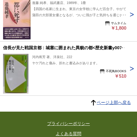
進藤 純孝、福武書店、1989年、1冊
【四国の名家に生まれ、東京の女学校に学んだ百合子。やがて
蒲田の大部屋女優となるが、ついに我が子と気持ちを通じ合え
ぬまま、一人孤独のうちに生涯を閉じる。長男が母親の姿を綴
サムタイム
った一代記。】第1刷、四六判、ハードカバー、帯、339pp、
￥1,800
本体：三方に軽い汚れ、小口に軽い傷、本文：経年並、カバー
と帯：少ツカレと軽い汚れ
信長が見た戦国京都 : 城塞に囲まれた異貌の都<歴史新書y007>
河内将芳 著、洋泉社、222
ヤケ汚れと傷み、折れと書込みがあります。
不死鳥BOOKS
￥510
ページ上部へ戻る
プライバシーポリシー
よくある質問