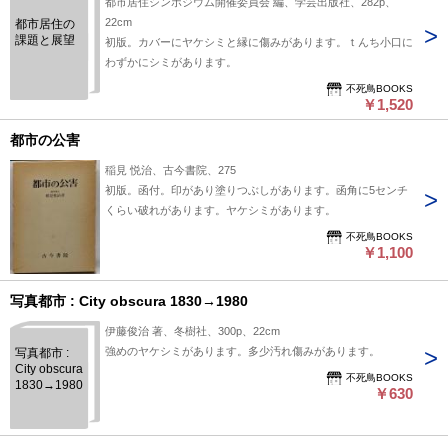
都市居住シンポジウム開催委員会 編、学芸出版社、282p、
22cm
都市居住の
課題と展望
初版。カバーにヤケシミと縁に傷みがあります。ｔんち小口に
わずかにシミがあります。
不死鳥BOOKS
￥1,520
都市の公害
稲見 悦治、古今書院、275
初版。函付。印があり塗りつぶしがあります。函角に5センチ
くらい破れがあります。ヤケシミがあります。
不死鳥BOOKS
￥1,100
写真都市 : City obscura 1830→1980
伊藤俊治 著、冬樹社、300p、22cm
強めのヤケシミがあります。多少汚れ傷みがあります。
写真都市 :
City obscura
不死鳥BOOKS
1830→1980
￥630