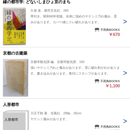
縁の都市学: どないしまひょ京のまち
久保 道、都市文化社、265
帯付き。昭和60年初版。全体に強めのヤケシミ汚れ傷み、歪
みがあります。カバー縁にスレ破れがあります。
不死鳥BOOKS
￥670
京都の古建築
京都市観光課 編、京都市観光課、150
強いヤケシミ汚れと傷みがあります。背に破れ剥がれがありま
す。書き込みがあります。奥付にスタンプがあります。
不死鳥BOOKS
￥1,100
人形都市
川又千秋 著、光風社、298p、20cm
ヤケシミ傷みがあります。
人形都市
不死鳥BOOKS