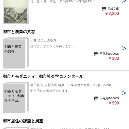
付 全56頁 再版 タテ約19cm×ヨコ約13cm
玉城文庫
￥2,200
都市と農業の共存
小林 浩二、大明堂
函付き。ヤケシミがあります。
都市と農業
の共存
不死鳥BOOKS
￥380
都市とモダニティ : 都市社会学コメンタール
藤田弘夫, 吉原直樹 編著、ミネルヴァ書房、263p、22cm
ヤケ汚れと傷みがあります。
都市とモダ
ニティ : 都市
不死鳥BOOKS
社会学コメ
￥990
ンタール
都市居住の課題と展望