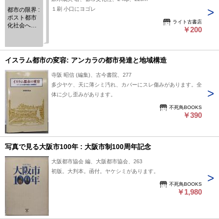
１刷 小口にヨゴレ
都市の限界 :
ポスト都市
ライト古書店
化社会への
￥200
展望
イスラム都市の変容: アンカラの都市発達と地域構造
寺阪 昭信 (編集)、古今書院、277
多少ヤケ、天に薄シミ汚れ、カバーにスレ傷みがあります。全
体に少し歪みがあります。
不死鳥BOOKS
￥390
写真で見る大阪市100年 : 大阪市制100周年記念
大阪都市協会 編、大阪都市協会、263
初版。大判本。函付。ヤケシミがあります。
不死鳥BOOKS
￥1,980