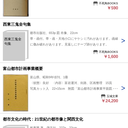
不死鳥BOOKS
￥590
西東三鬼全句集
都市出版社、653p 図 肖像、22cm
帯・函付。帯・函・天地小口にヤケシミ汚れがあります。函縁
西東三鬼全
句集
に傷み破れがあります。見返しにテープ跡があります。
不死鳥BOOKS
￥1,600
富山都市計画事業概要
富山県、昭和9年頃刊、1冊
〈状態〉良好 〈内容〉富岩運河、街路、区画整理 15頁
写真カット入 22×15cm 附図「富山都市計画事業平面図」
（78.5×36.5cm）付
玉城文庫
￥24,200
都市文化の時代 : 21世紀の都市像と関西文化
板東慧 著、啓文社、227p、22cm