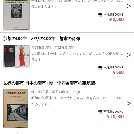
全体に強いヤケシミ汚れがあります。カバーにスレキズ、縁に
傷みがあります。
不死鳥BOOKS
￥2,360
京都の100年 パリの100年 都市の肖像
京都市美術館、京都市美術館
大判図録。3分冊。大判本。ヤケシミ、函にスレキズ傷みがあ
ります。
不死鳥BOOKS
￥690
世界の都市 日本の都市 -附・中四国都市の諸類型-
坂口良昭 著、瀬戸内出版、226,8
昭和52年増補3版。ヤケ汚れと傷み、書き込み、カバーに破れ
があります。
不死鳥BOOKS
￥10,000