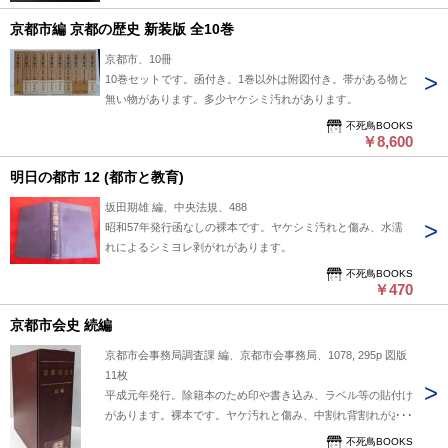
京都市編 京都の歴史 新装版 全10巻
京都市、10冊
10巻セットです。函付き。1巻以外は附図付き。帯がある物と
無い物があります。多少ヤケシミ汚れがあります。
不死鳥BOOKS
￥8,600
明日の都市 12 (都市と教育)
坂田期雄 編、中央法規、488
昭和57年発行函なしの裸本です。ヤケシミ汚れと傷み、水濡
れによるシミヨレ剥がれがあります。
不死鳥BOOKS
￥470
京都市会史 続編
京都市会事務局調査課 編、京都市会事務局、1078, 295p 図版
11枚
平成元年発行。除籍本のため印や書き込み、ラベル等の貼付け
があります。裸本です。ヤケ汚れと傷み、中割れ背割れがあり
ます。
不死鳥BOOKS