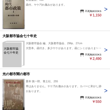
函付。ヤケ汚れ傷みがあります。
不死鳥BOOKS
￥1,150
大阪都市協会七十年史
大阪都市協会 編、大阪都市協会、296p、27cm
大型本。函付き。多少ヤケがあります。函にシミがあります。
大阪都市協
会七十年史
不死鳥BOOKS
￥2,490
光の都市闇の都市
栗本 慎一郎、青土社、255
帯はありません。ヤケ汚れ傷みがあります。カバーに剥がし跡
があります。
不死鳥BOOKS
￥550