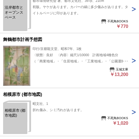
都市環境研究会 著、都市文化社、397p、21cm
初版。ヤケがあります。カバーの縁に多少傷みがあります。タ
沿岸都市と
オープンス
イトルページに印があります。
ペース
不死鳥BOOKS
￥770
舞鶴都市計画予想図
印行/京都龍文堂、昭和7年、1枚
〈状態〉良好 〈内容〉縮尺1/10000 計画地域4種色分
（「商業地域」・「住居地域」・「工業地域」・「公園運動場
遊園地等」） 計画道路4種入 タテ約79cm×ヨコ約54cm
玉城文庫
￥13,200
相模原市 (都市地図)
昭文社、1
折れ傷み、シミ汚れがあります。
相模原市 (都
市地図)
不死鳥BOOKS
￥1,020