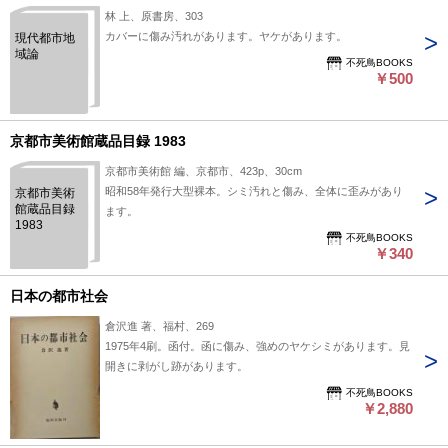
林 上、原書房、303
カバーに傷み汚れがあります。ヤケがあります。
現代都市地
域論
不死鳥BOOKS
￥500
京都市美術館蔵品目録 1983
京都市美術館 編、京都市、423p、30cm
昭和58年発行大型裸本。シミ汚れと傷み、全体に歪みがあり
京都市美術
館蔵品目録
ます。
1983
不死鳥BOOKS
￥340
日本の都市社会
倉沢進 著、福村、269
1975年4刷。函付。函に傷み、強めのヤケシミがあります。見
開きに剥がし跡があります。
不死鳥BOOKS
￥2,880