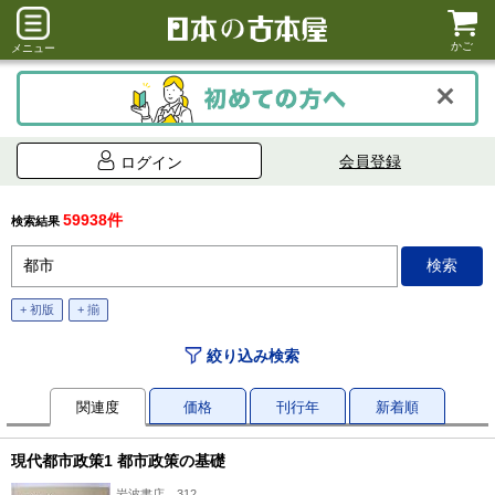
かご
メニュー
会員登録
ログイン
59938件
検索結果
+ 初版
+ 揃
絞り込み検索
関連度
価格
刊行年
新着順
現代都市政策1 都市政策の基礎
岩波書店、312