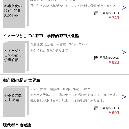
多少ヤケスレ汚れがあります。カバー縁に傷みがあります。
都市文化の
時代 : 21世
不死鳥BOOKS
紀の都市像
￥740
と関西文化
イメージとしての都市 : 学際的都市文化論
斉藤隆文 ほか著、南雲堂、325p、20cm
ヤケ汚れと傷みがあります。
イメージと
しての都市 :
不死鳥BOOKS
学際的都市
￥620
文化論
都市図の歴史 世界編
矢守一彦 著、講談社、468p (図共)、20cm
カバーと天地小口に強いヤケシミ汚れがあります。カバー縁に
都市図の歴
史 世界編
傷み破れがあります。見返しに剥がし跡があります。
不死鳥BOOKS
￥690
現代都市地域論