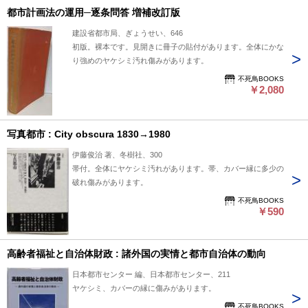
都市計画法の運用─逐条問答 増補改訂版
建設省都市局、ぎょうせい、646
初版。裸本です。見開きに冊子の貼付があります。全体にかな
り強めのヤケシミ汚れ傷みがあります。
不死鳥BOOKS
￥2,080
写真都市 : City obscura 1830→1980
伊藤俊治 著、冬樹社、300
帯付。全体にヤケシミ汚れがあります。帯、カバー縁に多少の
破れ傷みがあります。
不死鳥BOOKS
￥590
高齢者福祉と自治体財政 : 諸外国の実情と都市自治体の動向
日本都市センター 編、日本都市センター、211
ヤケシミ、カバーの縁に傷みがあります。
不死鳥BOOKS