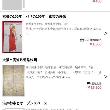
￥430
京都の100年 パリの100年 都市の肖像
京都市美術館、京都市美術館、2冊
函付。ヤケ汚れと多少傷みがあります。函に傷み汚れがありま
す。
不死鳥BOOKS
￥1,560
大阪市高速鉄道路線図
著作兼発行者/大阪市役所 和楽路屋納、昭和17年、1枚
〈状態〉良好 切目あり 小印あり 〈内容〉三万分ノ一 計
画線入 タテ約79cm×ヨコ約54.5cm
玉城文庫
￥16,500
沿岸都市とオープンスペース