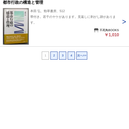
都市行政の構造と管理
本田 弘、勁草書房、512
帯付き。若干のヤケがあります。見返しに剥がし跡がありま
す。
不死鳥BOOKS
￥1,010
1
2
3
4
次へ>>
ページ上部へ戻る
プライバシーポリシー
よくある質問
特定商取引に関する法律に基づく表記
東京都古書籍商業協同組合