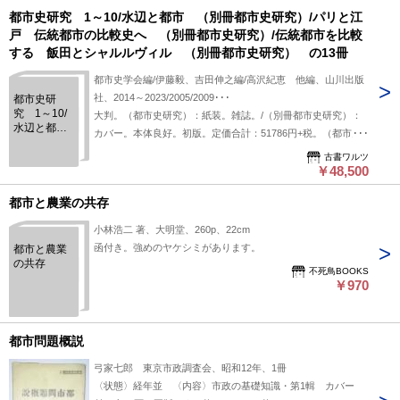
都市史研究 1～10/水辺と都市 （別冊都市史研究）/パリと江
戸 伝統都市の比較史へ （別冊都市史研究）/伝統都市を比較
する 飯田とシャルルヴィル （別冊都市史研究） の13冊
都市史学会編/伊藤毅、吉田伸之編/高沢紀恵 他編、山川出版
社、2014～2023/2005/2009･･･
都市史研
究 1～10/
大判。（都市史研究）：紙装。雑誌。/（別冊都市史研究）：
水辺と都
カバー。本体良好。初版。定価合計：51786円+税。（都市史
市 （別冊
研究 1,2：都市史の現在 1,2/3：水都史/4：社会的結合と都市空
都市史研
古書ワルツ
間/5：植民地と都市そして地域/6：海峡と都市/7：歴史のなか
￥48,500
究）/パリと
江戸 伝統
の現代都市/8：疫病と都市/9：都市と近代遺跡/10：みちのくの
都市の比較
都市と農業の共存
都市文化再考）。白色表紙/白色カバー。薄本。
史へ （別
冊都市史研
小林浩二 著、大明堂、260p、22cm
究）/伝統都
函付き。強めのヤケシミがあります。
都市と農業
市を比較す
の共存
る 飯田と
不死鳥BOOKS
￥970
シャルルヴ
ィル （別
冊都市史研
究） の13
都市問題概説
冊
弓家七郎 東京市政調査会、昭和12年、1冊
〈状態〉経年並 〈内容〉市政の基礎知識・第1輯 カバー