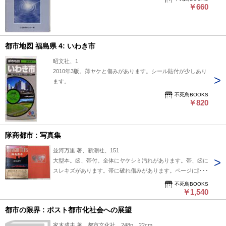
￥660
都市地図 福島県 4: いわき市
昭文社、1
2010年3版。薄ヤケと傷みがあります。シール貼付が少しあり
ます。
不死鳥BOOKS
￥820
隊商都市 : 写真集
並河万里 著、新潮社、151
大型本。函、帯付。全体にヤケシミ汚れがあります。帯、函に
スレキズがあります。帯に破れ傷みがあります。ページに開き
割れがあります。
不死鳥BOOKS
￥1,540
都市の限界 : ポスト都市化社会への展望
家木成夫 著、都市文化社、248p、22cm