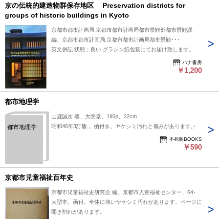
京の伝統的建造物群保存地区 Preservation districts for
groups of historic buildings in Kyoto
京都市都市計画局,京都市都市計画局都市景観部都市景観課
編、京都市都市計画局,京都市都市計画局都市景観･･･
英文併記 状態；良い グラシン紙包装にてお届け致します。
ハナ書房
￥1,200
都市地理学
山鹿誠次 著、大明堂、195p、22cm
昭和46年3訂版.。函付き。ヤケシミ汚れと傷みがあります。
都市地理学
不死鳥BOOKS
￥590
京都市児童福祉百年史
京都市児童福祉史研究会 編、京都市児童福祉センター、645
大型本。函付。全体に強いヤケシミ汚れがあります。ページに
開き割れがあります。