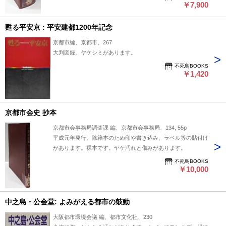
￥7,900
甦る平安京 : 平安建都1200年記念
京都市編、京都市、267
大判図録。ヤケシミがあります。
不死鳥BOOKS
￥1,420
京都市会史 抄本
京都市会事務局調査課 編、京都市会事務局、134, 55p
平成元年発行。除籍本のため印や書き込み、ラベル等の貼付け
があります。裸本です。ヤケ汚れと傷みがあります。
不死鳥BOOKS
￥10,000
中之島・公会堂: よみがえる都市の鼓動
大阪都市環境会議 編、都市文化社、230