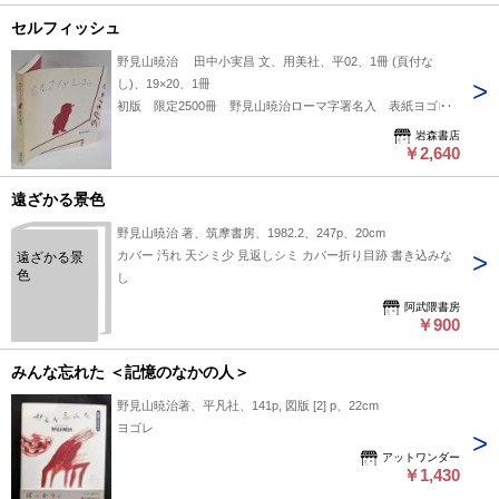
セルフィッシュ
野見山暁治 田中小実昌 文、用美社、平02、1冊 (頁付な
し)、19×20、1冊
初版 限定2500冊 野見山暁治ローマ字署名入 表紙ヨゴレ
岩森書店
￥2,640
遠ざかる景色
野見山暁治 著、筑摩書房、1982.2、247p、20cm
カバー 汚れ 天シミ少 見返しシミ カバー折り目跡 書き込みな
遠ざかる景
色
し
阿武隈書房
￥900
みんな忘れた ＜記憶のなかの人＞
野見山暁治著、平凡社、141p, 図版 [2] p、22cm
ヨゴレ
アットワンダー
￥1,430