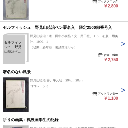
ブックソニック
￥2,800
セルフィッシュ 野見山暁治ペン署名入 限定2500部番号入
野見山暁治：著 田中小実昌：文 用日社、Ａ５ 初版 用美
社、1990、1
セルフィッ
シュ 野見
（状態：経年並 表紙薄埃ヤケ）
山暁治ペン
古書 城田
署名入 限
￥2,750
定2500部番
号入
署名のない風景
野見山暁治 著、平凡社、294p、20cm
ヨゴレ シミ
アットワンダー
￥1,100
祈りの画集 : 戦没画学生の記録