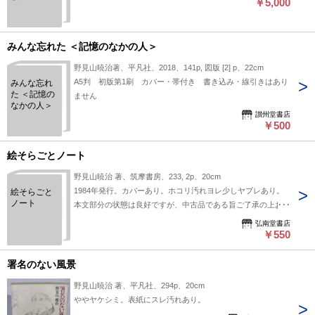
￥5,000
みんな忘れた ＜記憶のなかの人＞
野見山暁治著、平凡社、2018、141p, 図版 [2] p、22cm
A5判 初版第1刷 カバー・帯付き 書き込み・線引きはあり
みんな忘れ
た ＜記憶の
ません
なかの人＞
讃州堂書店
￥500
絵そらごとノート
野見山暁治 著、筑摩書房、233, 2p、20cm
1984年発行。カバーあり。ホコリ汚れヨレ少しヤブレあり。
絵そらごと
ノート
本文部分の状態は良好ですが、中古品である旨ご了承の上お買
い上げ下さい。
弘南堂書店
￥550
署名のない風景
野見山暁治 著、平凡社、294p、20cm
ややヤケシミ。表紙にスレ汚れあり。