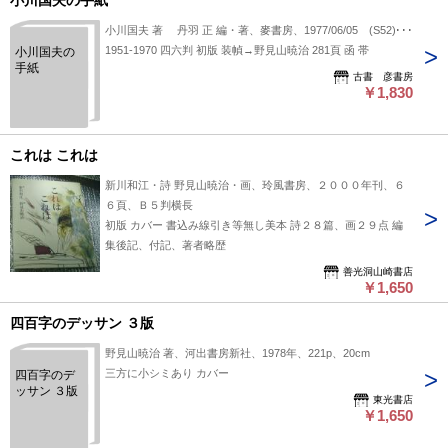
小川国夫の手紙
小川国夫 著 丹羽 正 編・著、麥書房、1977/06/05 (S52)、1
1951-1970 四六判 初版 装幀→野見山暁治 281頁 函 帯
小川国夫の
手紙
古書 彦書房
￥1,830
これは これは
新川和江・詩 野見山暁治・画、玲風書房、２０００年刊、６
６頁、Ｂ５判横長
初版 カバー 書込み線引き等無し美本 詩２８篇、画２９点 編
集後記、付記、著者略歴
善光洞山崎書店
￥1,650
四百字のデッサン ３版
野見山暁治 著、河出書房新社、1978年、221p、20cm
三方に小シミあり カバー
四百字のデ
ッサン ３版
東光書店
￥1,650