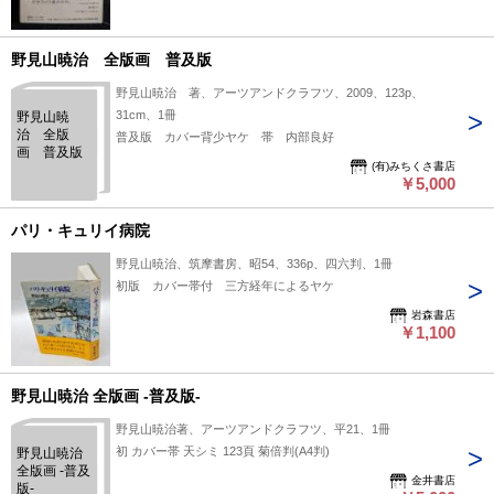
野見山暁治 全版画 普及版
野見山暁治 著、アーツアンドクラフツ、2009、123p、
31cm、1冊
野見山暁
治 全版
普及版 カバー背少ヤケ 帯 内部良好
画 普及版
(有)みちくさ書店
￥5,000
パリ・キュリイ病院
野見山暁治、筑摩書房、昭54、336p、四六判、1冊
初版 カバー帯付 三方経年によるヤケ
岩森書店
￥1,100
野見山暁治 全版画 -普及版-
野見山暁治著、アーツアンドクラフツ、平21、1冊
初 カバー帯 天シミ 123頁 菊倍判(A4判)
野見山暁治
全版画 -普及
金井書店
版-