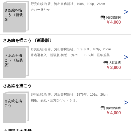
野見山暁治 著、河出書房新社、1988、109p、26cm
カバー微ヤケ
さあ絵を描
こう 〔新装
阿武隈書房
版〕
￥4,000
さあ絵を描こう 〔新装版〕
野見山暁治 著、河出書房新社、１９８８、109p、26cm
著者署名入・新装版 初版・ カバー・Ｂ５判・経年並美
さあ絵を描
こう 〔新装
入江書店
版〕
￥3,800
さあ絵を描こう
野見山暁治 著、河出書房新社、1976年、109p、26cm
初版。表紙・三方少ヤケ・シミ。
さあ絵を描
こう
阿武隈書房
￥4,000