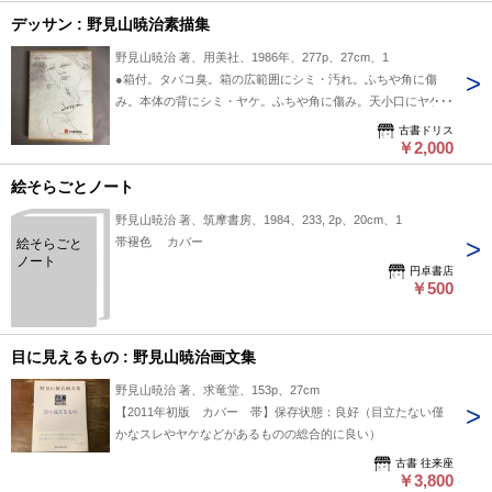
デッサン : 野見山暁治素描集
野見山暁治 著、用美社、1986年、277p、27cm、1
●箱付。タバコ臭。箱の広範囲にシミ・汚れ。ふちや角に傷
み。本体の背にシミ・ヤケ。ふちや角に傷み。天小口にヤケ。
★ご注文確認後、基本的に即日～2営業日以内に発送手続きい
古書ドリス
たします。定休日は水曜日です。
￥2,000
絵そらごとノート
野見山暁治 著、筑摩書房、1984、233, 2p、20cm、1
帯褪色 カバー
絵そらごと
ノート
円卓書店
￥500
目に見えるもの : 野見山暁治画文集
野見山暁治 著、求竜堂、153p、27cm
【2011年初版 カバー 帯】保存状態：良好（目立たない僅
かなスレやヤケなどがあるものの総合的に良い）
古書 往来座
￥3,800