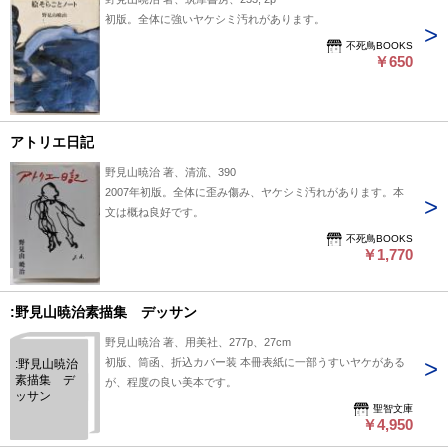
初版。全体に強いヤケシミ汚れがあります。
不死鳥BOOKS
￥650
アトリエ日記
野見山暁治 著、清流、390
2007年初版。全体に歪み傷み、ヤケシミ汚れがあります。本
文は概ね良好です。
不死鳥BOOKS
￥1,770
:野見山暁治素描集 デッサン
野見山暁治 著、用美社、277p、27cm
初版、筒函、折込カバー装 本冊表紙に一部うすいヤケがある
:野見山暁治
素描集 デ
が、程度の良い美本です。
ッサン
聖智文庫
￥4,950