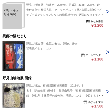
野見山暁治 著、弦書房、2004年、第1刷、334p、20cm、1冊
帯付き良好 発送方法：クリックポスト（厚さ制限の関係でプ
パリ・キュ
リイ病院
チプチ等クッション材なしの簡易梱包での発送になります。ク
ッション材使用は、レターパックプラスで対応可。注文時にご
みなみ書店
指定下さい。）
￥1,200
異郷の陽だまり
野見山暁治 著、生活の友社、259p、19cm
背表紙イタミ スレ
アットワンダー
￥1,100
野見山暁治展 図録
野見山暁治、石橋財団石橋美術館、2011年、1
古本 駅前在庫（BASE） 野見山暁治 著 石橋財団石橋美術
館 2011年 本体若干のゆがみ、表紙少しスレ、小口シミ レタ
ーパックプラス（600円～）で発送予定です。 海外発送の場合
あまかわ文庫
は送料が異なります。 Shipping fees vary for international
￥1,500
shipments. こちらの商品は他販売サイトでも併売しているた