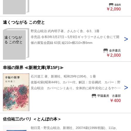
ズはありますが、中身状態は並です。
BBR
￥2,090
遠くつながる この空と
野見山暁治 武内明子著、さんかく舎、令3、1冊
非売品 令和3年3月27日～5月9日ギャラリーさんかく舎にて開
遠くつなが
る この空と
催の展覧会図録 63頁 縦210×横210×厚6mm
金井書店
￥2,000
幸福の限界 ≪新潮文庫(草15F)≫
石川達三 著、新潮社、昭和29年(1954)、１冊
改版42刷(昭和44年)。カバー付。解説：古谷綱武 カバー：野
見山暁治 カバーにシミあり。全体的に経年劣化によるヤケ、
シミあり。
甲陽書房 古書部
￥400
佐伯祐三のパリ ＜とんぼの本＞
朝日晃・野見山暁治、新潮社、2007/4刷(1998/初版)、111p、