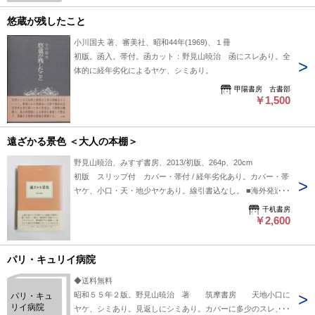
悠蔵が残したこと
小川国夫 著、審美社、昭和44年(1969)、１冊
初版。函入。帯付。函カット：野見山暁治 函にスレあり。全
体的に経年劣化によるヤケ、シミあり。
甲陽書房 古書部
￥1,500
遠ざかる景色 ＜大人の本棚＞
野見山暁治、みすず書房、2013/初版、264p、20cm
初版 スリップ付 カバー・帯付 / 経年劣化あり。カバー・帯
ヤケ、小口・天・地少ヤケあり。線引書込なし。 ■海外発送に
は対応していません
千机書房
￥2,600
パリ・キュリイ病院
◆送料無料
昭和５５年２版。野見山暁治 著 筑摩書房 天地小口に
パリ・キュ
リイ病院
ヤケ、シミあり。見返しにシミあり。カバーに多少のスレ、キ