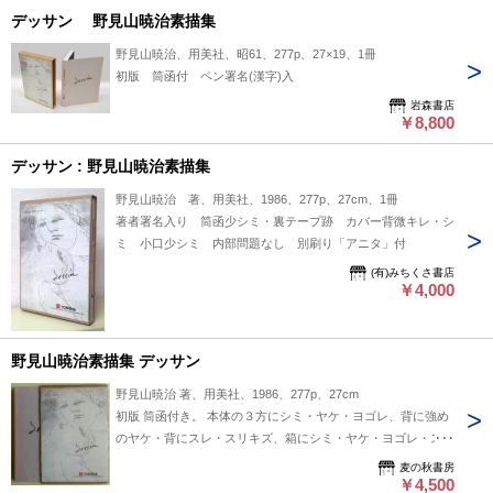
デッサン 野見山暁治素描集
野見山暁治、用美社、昭61、277p、27×19、1冊
初版 筒函付 ペン署名(漢字)入
岩森書店
￥8,800
デッサン : 野見山暁治素描集
野見山暁治 著、用美社、1986、277p、27cm、1冊
著者署名入り 筒函少シミ・裏テープ跡 カバー背微キレ・シ
ミ 小口少シミ 内部問題なし 別刷り「アニタ」付
(有)みちくさ書店
￥4,000
野見山暁治素描集 デッサン
野見山暁治 著、用美社、1986、277p、27cm
初版 筒函付き。 本体の３方にシミ・ヤケ・ヨゴレ、背に強め
のヤケ・背にスレ・スリキズ、箱にシミ・ヤケ・ヨゴレ・ス
レ・折れ、箱の差し込み口にスレ・イタミがあります。 野見
麦の秋書房
山暁治の一文。
￥4,500