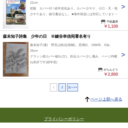
22cm
初版 カバー付 / 経年劣化あり。カバー少ヤケ、小口・天・地
少ヤケあり。線引書込なし。 ■海外発送には対応していません
千机書房
￥1,100
森未知子詩集 少年の日 ※鍵谷幸信宛署名有り
森未知子(著) 野見山暁治(装幀)、思潮社、1966年、63p、
26cm
グラシン紙カバー破れ(欠)、折込カバー少し傷み、ページ内概
ね良好です(経年並)
がらんどう
￥2,800
1
2
次へ>>
ページ上部へ戻る
プライバシーポリシー