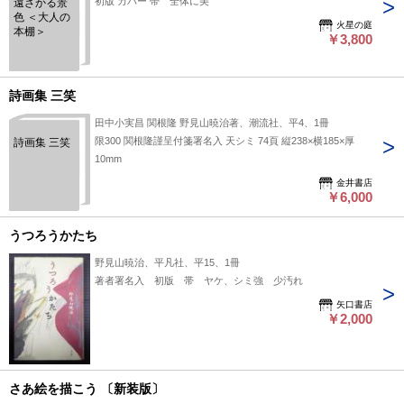
初版 カバー 帯 全体に美
遠ざかる景
色 ＜大人の
火星の庭
本棚＞
￥3,800
詩画集 三笑
田中小実昌 関根隆 野見山暁治著、潮流社、平4、1冊
限300 関根隆謹呈付箋署名入 天シミ 74頁 縦238×横185×厚
詩画集 三笑
10mm
金井書店
￥6,000
うつろうかたち
野見山暁治、平凡社、平15、1冊
著者署名入 初版 帯 ヤケ、シミ強 少汚れ
矢口書店
￥2,000
さあ絵を描こう 〔新装版〕