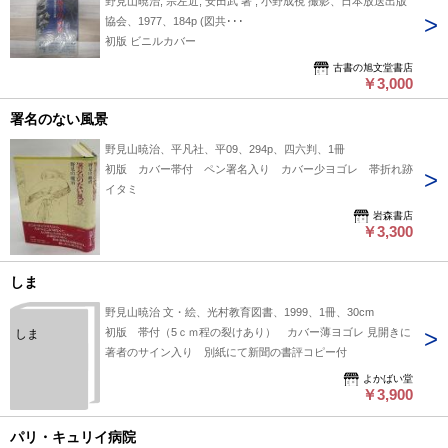
野見山暁治, 宗左近, 安田武 著 ; 小野成視 撮影、日本放送出版
協会、1977、184p (図共･･･
初版 ビニルカバー
古書の旭文堂書店
￥3,000
署名のない風景
野見山暁治、平凡社、平09、294p、四六判、1冊
初版 カバー帯付 ペン署名入り カバー少ヨゴレ 帯折れ跡
イタミ
岩森書店
￥3,300
しま
野見山暁治 文・絵、光村教育図書、1999、1冊、30cm
初版 帯付（5ｃｍ程の裂けあり） カバー薄ヨゴレ 見開きに
しま
著者のサイン入り 別紙にて新聞の書評コピー付
よかばい堂
￥3,900
パリ・キュリイ病院