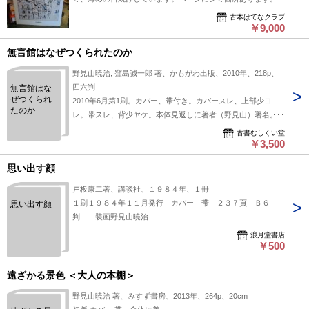
びページに著者サイン宛名ありです。
古本はてなクラブ
￥9,000
無言館はなぜつくられたのか
野見山暁治, 窪島誠一郎 著、かもがわ出版、2010年、218p、
四六判
無言館はな
ぜつくられ
2010年6月第1刷。カバー、帯付き。カバースレ、上部少ヨ
たのか
レ。帯スレ、背少ヤケ。本体見返しに著者（野見山）署名。使
用感なし。書き込みなし。
古書むしくい堂
￥3,500
思い出す顔
戸板康二著、講談社、１９８４年、１冊
１刷１９８４年１１月発行 カバー 帯 ２３７頁 Ｂ６
思い出す顔
判 装画野見山暁治
浪月堂書店
￥500
遠ざかる景色 ＜大人の本棚＞
野見山暁治 著、みすず書房、2013年、264p、20cm