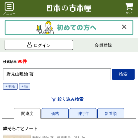
かご
メニュー
会員登録
ログイン
90件
検索結果
+ 初版
+ 揃
絞り込み検索
関連度
価格
刊行年
新着順
絵そらごとノート
野見山暁治 著、筑摩書房、233, 2p