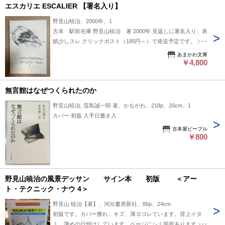
エスカリエ ESCALIER 【署名入り】
め、品切れの場合があります。 あらかじめご了承ください。
野見山暁治、2000年、1
古本 駅前在庫 野見山暁治 著 2000年 見返しに署名入り、表
紙少しスレ クリックポスト（185円～）で発送予定です。 海
外発送の場合は送料が異なります。 Shipping fees vary for
あまかわ文庫
international shipments.
￥4,800
無言館はなぜつくられたのか
野見山暁治, 窪島誠一郎 著、かもがわ、218p、20cm、1
カバー 初版 入手日書き入
古本屋ピープル
￥800
野見山暁治の風景デッサン サイン本 初版 ＜アー
ト・テクニック・ナウ 4＞
野見山 暁治【著】、河出書房新社、86p、24cm
初版です。カバー擦れ、キズ、薄ヨゴレています。背上イタ
ミ、薄めの日焼けしています。ページにシミ箇所あります。遊