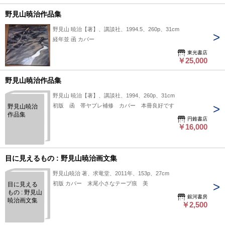
野見山暁治作品集
野見山 暁治【著】、講談社、1994.5、260p、31cm
経年並 函 カバー
東光書店
￥25,000
野見山暁治作品集
野見山 暁治【著】、講談社、1994、260p、31cm
初版 函 帯ヤブレ補修 カバー 本冊良好です
野見山暁治
作品集
円錐書店
￥16,000
目に見えるもの : 野見山暁治画文集
野見山暁治 著、求竜堂、2011年、153p、27cm
初版 カバー 末尾小さなテープ痕 美
目に見える
もの : 野見山
銀河書房
暁治画文集
￥2,500