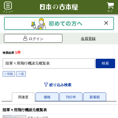
かご
メニュー
会員登録
ログイン
1件
検索結果
+ 初版
+ 揃
絞り込み検索
関連度
価格
刊行年
新着順
陸軍々用飛行機諸元概覧表
昭和八年一月調