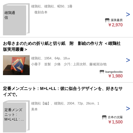
雄鶏社、雄鶏社、昭50、1冊
復刻合本
雄鶏通
信
渥美書房
￥2,970
お母さまのための折り紙と切り紙 附 影絵の作り方 ＜雄鶏社
版実用叢書＞
雄鶏社、1954、64p、18㎝
小冊子 並製 少痛 少汚 : 上田次郎、藤城清治/他
bangobooks
￥1,980
定番メンズニット : M+L+LL : 彼に似合うデザインを、好きなサ
イズで。
雄鶏社【編】、雄鶏社、2004、72p、26cm、1
美本
定番メンズ
ニット :
古本の太陽
M+L+LL : 彼
￥1,500
に似合うデ
ザインを、