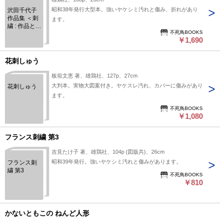
昭和38年発行大型本。強いヤケシミ汚れと傷み、折れがあり
沢田千代子
作品集 ＜刺
ます。
繍 : 作品と図
不死鳥BOOKS
案 2＞
￥1,690
花刺しゅう
板垣文恵 著、雄鶏社、127p、27cm
大判本。実物大図案付き。ヤケスレ汚れ、カバーに傷みがあり
花刺しゅう
ます。
不死鳥BOOKS
￥1,080
フランス刺繍 第3
吉見たけ子 著、雄鶏社、104p (図版共)、26cm
昭和39年発行。強いヤケシミ汚れと傷みがあります。
フランス刺
繍 第3
不死鳥BOOKS
￥810
かないともこの ねんど人形