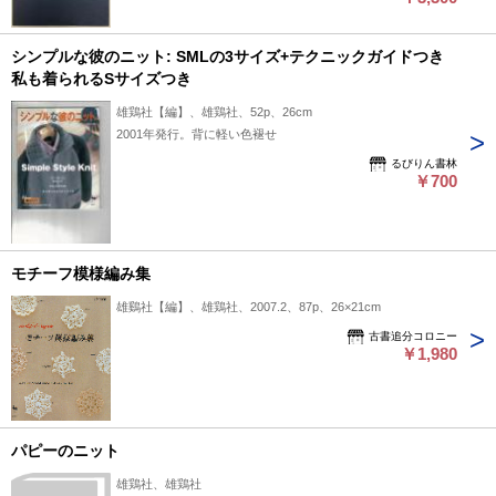
昭和後期までの歴史や出版活動、事業の展開が何らかの形で紹
介されている可能性があります。詳細な内容や構成については
シンプルな彼のニット: SMLの3サイズ+テクニックガイドつき
不明ですが、雄鶏社の歴史や変遷に関心のある方にとって参考
私も着られるSサイズつき
になる一冊かもしれません。 状態：
雄鶏社【編】、雄鶏社、52p、26cm
2001年発行。背に軽い色褪せ
るびりん書林
￥700
モチーフ模様編み集
雄鷄社【編】、雄鶏社、2007.2、87p、26×21cm
古書追分コロニー
￥1,980
パピーのニット
雄鶏社、雄鶏社