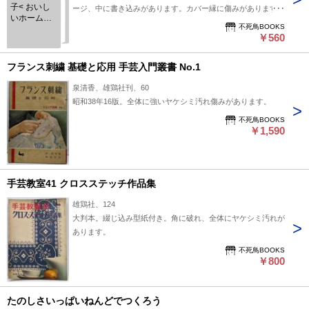
子< おいし
ージ、中に書き込みがあります。カバー縁に傷みがあります。
いホームメ
不死鳥BOOKS
イド>
￥560
フランス刺繍 基礎と応用 手芸入門叢書 No.1
泉清香、雄鶏社刊、60
昭和38年16版。全体に強いヤケシミ汚れ傷みがあります。
不死鳥BOOKS
￥1,590
手芸教室41 クロスステッチ作品集
雄鶏社、124
大判本。綴じ込み型紙付き。角に破れ、全体にヤケシミ汚れが
あります。
不死鳥BOOKS
￥800
たのしさいっぱいねんどでつくろう