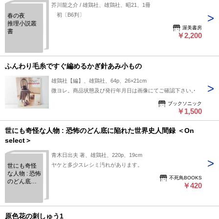
芥川龍之介 / 雄鶏社、雄鶏社、昭21、1冊
初〔B6判〕
春の夜
推理小説叢
渥美書房
書
￥2,200
ふんわり毛糸ですぐ編めるかぎ針あみ小もの
雄鶏社【編】、雄鶏社、64p、26×21cm
微ヨレ。商品状態及び発行年月日は画像にてご確認下さい。
ブックソニック
￥1,500
世にも奇怪な人物 : 恐怖のどん底に陥れた世界史人間録 ＜On
select＞
青木日出夫 著、雄鶏社、220p、19cm
ヤケと多少スレシミ汚れがあります。
世にも奇怪
な人物 : 恐怖
不死鳥BOOKS
のどん底に
￥420
陥れた世界
史人間録 ＜
On select＞
原色花の刺しゅう1