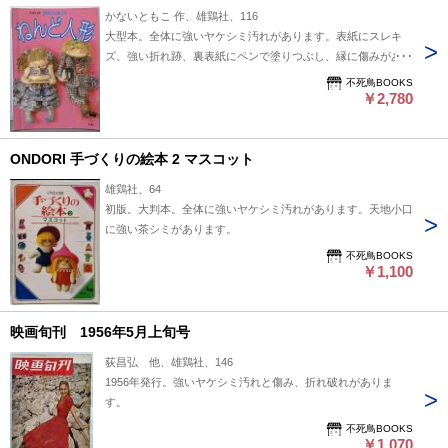
かないともこ 作、雄鶏社、116
大型本。全体に強いヤケシミ汚れがあります。表紙にスレキ
ズ、強い折れ跡、裏表紙にペンで塗りつぶし、縁に傷みがあり
ます。
不死鳥BOOKS
￥2,780
ONDORI 手づくりの絵本 2 マスコット
雄鶏社、64
初版。大判本。全体に強いヤケシミ汚れがあります。天地小口
に強い茶シミがあります。
不死鳥BOOKS
￥1,100
映画旬刊 1956年5月上旬号
荻昌弘 他、雄鶏社、146
1956年発行。強いヤケシミ汚れと傷み、折れ破れがありま
す。
不死鳥BOOKS
￥1,070