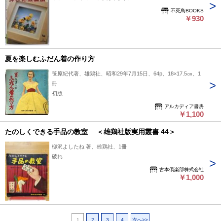
不死鳥BOOKS
￥930
夏を楽しむふだん着の作り方
笹原紀代著、雄鶏社、昭和29年7月15日、64p、18×17.5㎝、1
冊
初版
アルカディア書房
￥1,100
たのしくできる手品の教室 ＜雄鶏社版実用叢書 44＞
柳沢よしたね 著、雄鶏社、1冊
破れ
古本倶楽部株式会社
￥1,000
1
2
3
4
次へ>>