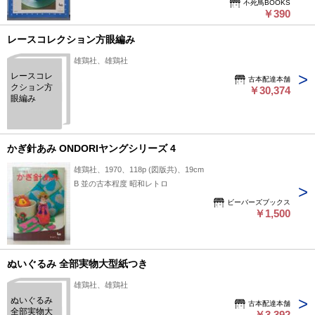
不死鳥BOOKS
￥390
レースコレクション方眼編み
雄鶏社、雄鶏社
レースコレ
古本配達本舗
クション方
￥30,374
眼編み
かぎ針あみ ONDORIヤングシリーズ 4
雄鶏社、1970、118p (図版共)、19cm
B 並の古本程度 昭和レトロ
ビーバーズブックス
￥1,500
ぬいぐるみ 全部実物大型紙つき
雄鶏社、雄鶏社
ぬいぐるみ
古本配達本舗
全部実物大
￥3,392