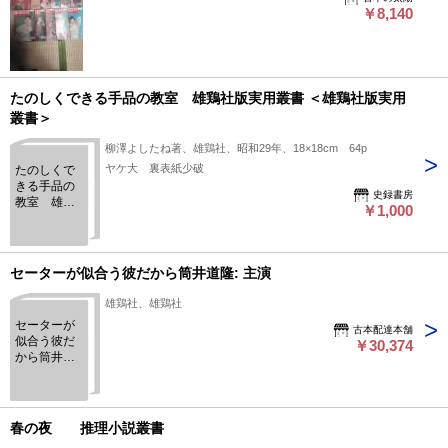
￥8,140
たのしくできる手品の教室 雄鶏社版実用叢書 ＜雄鶏社版実用
叢書＞
柳澤よしたね著、雄鶏社、昭和29年、18×18cm 64p
ヤケ大 裏表紙少破
たのしくで
きる手品の
史録書房
教室 雄鶏
￥1,000
社版実用叢
書 ＜雄鶏社
版実用叢書
＞
セーターが似合う彼だから筒井道隆: 主演
雄鶏社、雄鶏社
セーターが
古本配達本舗
似合う彼だ
￥30,374
から筒井道
隆: 主演
春の夜 推理小説叢書