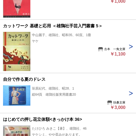
￥1,000
カットワーク 基礎と応用 ＜雄鶏社手芸入門叢書 5＞
中山麗子、雄鶏社、昭和35、60頁、1冊
ヤケ
古本 一角文庫
￥1,100
自分で作る夏のドレス
笹原紀代、雄鶏社、昭28、1
総64頁 雄鶏社版実用叢書20
扶桑文庫
￥3,000
はじめての押し花立体額<きっかけ本 36>
たけひろ みきこ【著】、雄鶏社、46
ヤケシミ、やや歪みがあります。