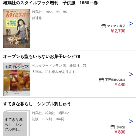
雄鶏社のスタイルブック増刊 子供服 1956～春
雄鶏社、1956、98、B5
背補修
マチマチ書店
￥2,700
オーブンも型もいらないお菓子レシピ78
ペルルフードプラン 著、雄鶏社、71
大判本。汚れ傷みがあります。
不死鳥BOOKS
￥480
すてきな暮らし シンプル刺しゅう
雄鶏社、雄鶏社、昭和62
初版・Ｂ５判・104頁
すてきな暮
らし シン
永福堂
プル刺しゅ
￥800
う