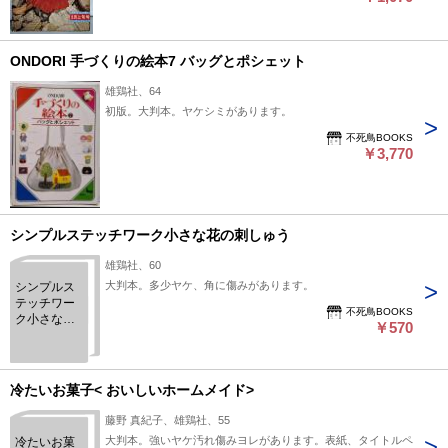
ONDORI 手づくりの絵本7 バッグとポシェット
雄鶏社、64
初版。大判本。ヤケシミがあります。
不死鳥BOOKS
￥3,770
シンプルステッチワーク小さな花の刺しゅう
雄鶏社、60
大判本。多少ヤケ、角に傷みがあります。
シンプルス
テッチワー
不死鳥BOOKS
ク小さな花
￥570
の刺しゅう
冷たいお菓子< おいしいホームメイド>
藤野 真紀子、雄鶏社、55
大判本。強いヤケ汚れ傷みヨレがあります。表紙、タイトルペ
冷たいお菓