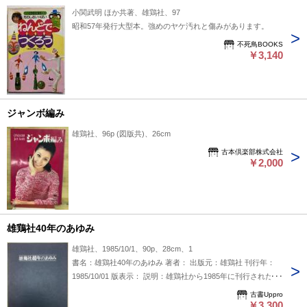
小関武明 ほか共著、雄鶏社、97
昭和57年発行大型本。強めのヤケ汚れと傷みがあります。
不死鳥BOOKS
￥3,140
ジャンボ編み
雄鶏社、96p (図版共)、26cm
古本倶楽部株式会社
￥2,000
雄鶏社40年のあゆみ
雄鶏社、1985/10/1、90p、28cm、1
書名：雄鶏社40年のあゆみ 著者： 出版元：雄鶏社 刊行年：
1985/10/01 版表示： 説明：雄鶏社から1985年に刊行された
『雄鶏社40年のあゆみ』は、同社の創立から約40年間の歩み
古書Uppro
をまとめた記録集と考えられます。出版年から見て、戦後から
￥3,300