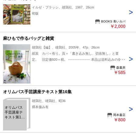
イルゼ・ブラッシ、雄鶏社、1967、26cm
初版
BOOKS 青いカバ
￥2,000
麻ひもで作るバッグと雑貨
雄鶏社【編】、雄鶏社、2005年、47p、26cm
紙装 カバ＝有り。頁＝「書き込み無し、切抜無し」と査
定。 旧定価920＋税。 ‐‐‐‐‐‐‐‐‐‐‐‐‐‐‐‐‐‐ 本品は送料込みの価格
です。(国内限定)
森書房
￥585
オリムパス手芸講座テキスト第16集
雄鶏社、雄鶏社、昭36
裸本傷み有
オリムパス
手芸講座テ
岡本書店
キスト第16
￥800
集