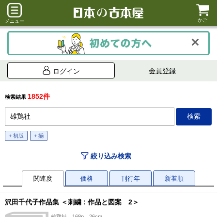
かご
メニュー
会員登録
ログイン
1852件
検索結果
+ 初版
+ 揃
絞り込み検索
関連度
価格
刊行年
新着順
沢田千代子作品集 ＜刺繍 : 作品と図案 2＞
雄鶏社、168p、26cm