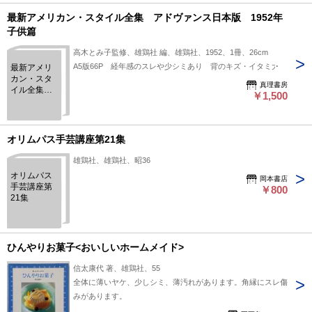
好きなサイ
ズで。
最新アメリカン・スタイル全集 アドヴァンス日本版 1952年
子供篇
高木とみ子監修、雄鶏社 編、雄鶏社、1952、1冊、26cm
A5版66P 経年感のスレや少シミあり 背のキズ・イタミ大
最新アメリ
カン・スタ
真理書房
イル全集
￥1,500
アドヴァン
ス日本版
1952年子供
篇
オリムパス手芸講座第21集
雄鶏社、雄鶏社、昭36
オリムパス
岡本書店
手芸講座第
￥800
21集
ひんやりお菓子<おいしいホームメイド>
信太康代 著、雄鶏社、55
全体に薄いヤケ、少しシミ、薄汚れがあります。角縁にスレ傷
みがあります。