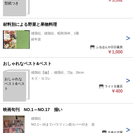
型紙つき
材料別による野菜と果物料理
雄鶏社、雄鶏社、昭和36年、1冊
経年並
ふるほんや日日書房
￥1,000
おしゃれなベスト&ベスト
雄鶏社【編】、雄鶏社、72p、26cm
キズ・ヨゴレ
おしゃれな
ベスト&ベス
ライト古書店
ト
￥400
映画旬刊 NO.1～NO.17 揃い
雄鶏社
NO.1～16までパラフィン紙カバー付き 並
古本の太陽