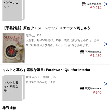
パピーのニ
古本配達本舗
ット
￥9,214
【手芸雑誌】原色 クロス・ステッチ スエーデン刺しゅう
雄鶏社、128
大型本。昭和50年発行、15版。表紙に折グセと小破れ、全体
的に経年感および傷み、ヤケシミ汚れ等があります、
不死鳥BOOKS
￥1,450
キルトと暮らす素敵な毎日: Patchwork Quiltfor Interior
吉澤 美代子、雄鶏社、87
多少角に傷みがあります。
キルトと暮
らす素敵な
不死鳥BOOKS
毎日:
￥640
Patchwork
Quiltfor
Interior
雄鶏通信