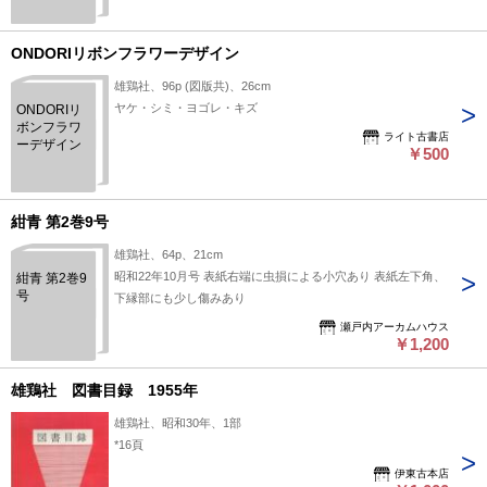
ONDORIリボンフラワーデザイン
雄鶏社、96p (図版共)、26cm
ヤケ・シミ・ヨゴレ・キズ
ONDORIリ
ボンフラワ
ライト古書店
ーデザイン
￥500
紺青 第2巻9号
雄鶏社、64p、21cm
昭和22年10月号 表紙右端に虫損による小穴あり 表紙左下角、
紺青 第2巻9
号
下縁部にも少し傷みあり
瀬戸内アーカムハウス
￥1,200
雄鶏社 図書目録 1955年
雄鶏社、昭和30年、1部
*16頁
伊東古本店