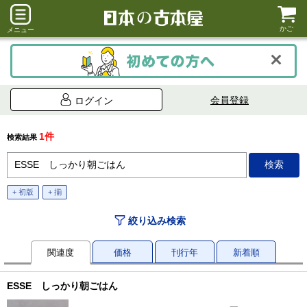
かご
メニュー
会員登録
ログイン
1件
検索結果
+ 初版
+ 揃
絞り込み検索
関連度
価格
刊行年
新着順
ESSE しっかり朝ごはん