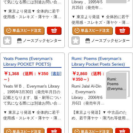
て気になる際には別途お問い合わ
Library 、1995年5
Library
せください） 、256 、hardcover
月25日（発売年月
Contemporary
▼ 東京より発送▼ 全体的に若干
Classics)
日の記載となりま
使用感・スレキズ・薄ヤケ・薄汚
▼ 東京より発送 ▼ 全体的に若干
す、版・刷等につ
れ少々
使用感・スレキズ・薄ヤケ・薄汚
いて気になる際に
れ少々
は別途お問い合わ
せください） 、788
ノースブックセンター
ノースブックセンター
、hardcover
Yeats Poems (Everyman's
Rumi: Poems (Everyman's
Library POCKET POETS)
Library Pocket Poets Series)
￥
￥
1,368
（送料：￥350
[書影]
2,860
（送料：
～）
￥350～）
Rumi:
Poems
Yeats W B 、Everyman's Library
Rumi Jalal Al-Din
(Everyman's
、1995年3月30日（発売年月日の
、Everyman's
Library
記載となります、版・刷等につい
Library 、2006年6
Pocket
て気になる際には別途お問い合わ
月6日（発売年月日
Poets
Series)
せください） 、256 、hardcover
の記載となりま
▼ 東京より発送▼ 全体的に若干
【東京より発送】▼ 中古品のた
す、版・刷等につ
使用感・スレキズ・薄ヤケ・薄汚
め、若干薄ヤケ・薄汚れ等使用感
いて気になる際に
れ少々
あり
は別途お問い合わ
せください） 、256