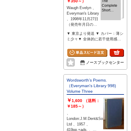
￥350～）
The
Complete
Waugh Evelyn 、
Short
Everyman's Library
Stories
、1998年11月27日
(Everyman's
（発売年月日の記
Library
CLASSICS)
載となります、
▼ 東京より発送 ▼ カバー：薄シ
版・刷等について
ミ少々▼ 全体的に若干使用感・
気になる際には別
スレキズ・薄ヤケ・薄汚れ少々
途お問い合わせく
ださい） 、704 、
hardcover
ノースブックセンター
Wordsworth’s Poems.
（Everyman's Library 998)
Volume Three
￥
1,600
（送料：
￥185～）
、
London:J.M.Dent&Sons
Ltd 、1957 、
419pp.+ads. 、