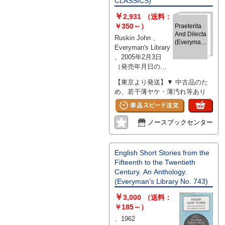
CLASSICS)
￥
2,931
（送料：
￥350～）
Praeterita
And Dilecta
Ruskin John 、
(Everyman's
Everyman's Library
Library
、2005年2月3日
CLASSICS)
（発売年月日の記
載となります、
【東京より発送】▼ 中古品のた
版・刷等について
め、若干薄ヤケ・薄汚れ等あり
気になる際には別
途お問い合わせく
ださい） 、704 、
ノースブックセンター
hardcover
English Short Stories from the
Fifteenth to the Twentieth
Century. An Anthology.
(Everyman's Library No. 743)
￥
3,000
（送料：
￥185～）
、1962