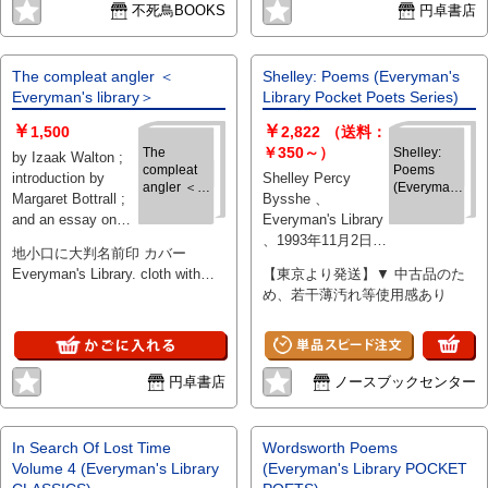
不死鳥BOOKS
円卓書店
The compleat angler ＜
Shelley: Poems (Everyman's
Everyman's library＞
Library Pocket Poets Series)
￥
￥
1,500
2,822
（送料：
￥350～）
The
Shelley:
by Izaak Walton ;
compleat
Poems
introduction by
Shelley Percy
angler ＜
(Everyman's
Margaret Bottrall ;
Bysshe 、
Everyman's
Library
and an essay on
Everyman's Library
library＞
Pocket
the author by
、1993年11月2日
Poets
地小口に大判名前印 カバー
Series)
Andrew Lang 、
（発売年月日の記
Everyman's Library. cloth with
【東京より発送】▼ 中古品のた
J.M. Dent 、1970
載となります、
dust wrapper. large name stamp
め、若干薄汚れ等使用感あり
、xvi, 254 p. 、18
版・刷等について
on bottom edge.
cm
気になる際には別
途お問い合わせく
ださい） 、256 、
円卓書店
ノースブックセンター
hardcover
In Search Of Lost Time
Wordsworth Poems
Volume 4 (Everyman's Library
(Everyman's Library POCKET