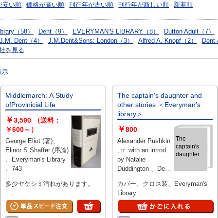
が安い順
価格が高い順
刊行年が古い順
刊行年が新しい順
新着順
Library（58）
Dent（9）
EVERYMAN'S LIBRARY（8）
Dutton Adult（7）
J.M. Dent（4）
J.M.Dent&Sons: London（3）
Alfred A. Knopf（2）
Dent
社を見る
表示
Middlemarch: A Study
The captain's daughter and
ofProvinicial Life
other stories ＜Everyman's
library＞
￥
3,590
（送料：
￥
￥600～）
800
The
George Eliot (著)、
Alexander Pushkin
captain's
Elinor S.Shaffer (序論)
; tr. with an introd.
daughter
、Everyman's Library
by Natalie
and other
、743
Duddington 、Dent
stories ＜
Dutton 、1961 、
Everyman's
多少ヤケシミ汚れがあります。
カバー、クロス装、Everyman's
library＞
viii, 280 p. 、19 cm
Library
、1