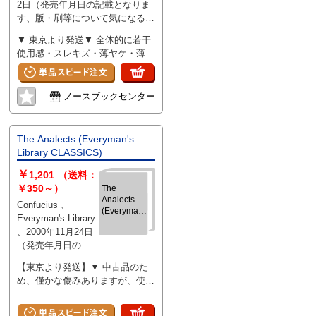
2日（発売年月日の記載となりま
す、版・刷等について気になる際
には別途お問い合わせください）
▼ 東京より発送▼ 全体的に若干
、272 、hardcover
使用感・スレキズ・薄ヤケ・薄汚
れ少々
ノースブックセンター
The Analects (Everyman's
Library CLASSICS)
￥
1,201
（送料：
￥350～）
The
Analects
Confucius 、
(Everyman's
Everyman's Library
Library
、2000年11月24日
CLASSICS)
（発売年月日の記
載となります、
【東京より発送】▼ 中古品のた
版・刷等について
め、僅かな傷みありますが、使用
気になる際には別
感少なく概ね良好
途お問い合わせく
ださい） 、320 、