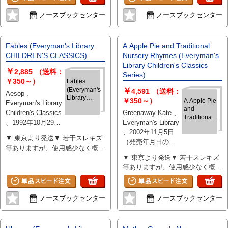
、hardcover
ノースブックセンター
ノースブックセンター
Fables (Everyman's Library
A Apple Pie and Traditional
CHILDREN'S CLASSICS)
Nursery Rhymes (Everyman's
Library Children's Classics
￥
2,885
（送料：
Series)
￥350～）
Fables
(Everyman's
￥
4,591
（送料：
Aesop 、
Library
￥350～）
A Apple Pie
Everyman's Library
CHILDREN'S
and
Children's Classics
Greenaway Kate 、
CLASSICS)
Traditional
、1992年10月29日
Everyman's Library
Nursery
（発売年月日の記
、2002年11月5日
Rhymes
▼ 東京より発送▼ 若干スレキズ
載となります、
（発売年月日の記
(Everyman's
等ありますが、使用感少なく概ね
Library
版・刷等について
載となります、
良好
▼ 東京より発送▼ 若干スレキズ
Children's
気になる際には別
版・刷等について
Classics
等ありますが、使用感少なく概ね
途お問い合わせく
気になる際には別
Series)
良好
ださい） 、336 、
途お問い合わせく
hardcover
ださい） 、96 、
ノースブックセンター
ノースブックセンター
hardcover