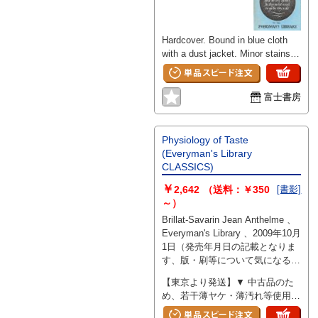
Hardcover. Bound in blue cloth
with a dust jacket. Minor stains
present on all edges. Light foxing
on the front endpaper and title
page. Underlining and notations
富士書房
found on the introduction pages
and main text page 102.
Otherwise, a generally clean
Physiology of Taste
copy.
(Everyman's Library
CLASSICS)
￥
2,642
（送料：￥350
[書影]
～）
Brillat-Savarin Jean Anthelme 、
Everyman's Library 、2009年10月
1日（発売年月日の記載となりま
す、版・刷等について気になる際
には別途お問い合わせください）
【東京より発送】▼ 中古品のた
、490 、hardcover
め、若干薄ヤケ・薄汚れ等使用感
あり