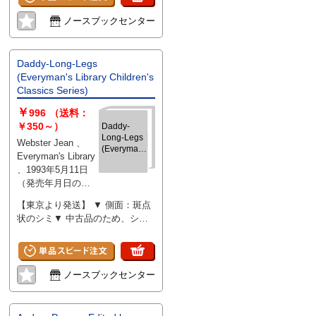
hardcover
ノースブックセンター
Daddy-Long-Legs
(Everyman's Library Children's
Classics Series)
￥
996
（送料：
￥350～）
Daddy-
Long-Legs
Webster Jean 、
(Everyman's
Everyman's Library
Library
、1993年5月11日
Children's
（発売年月日の記
Classics
Series)
載となります、
【東京より発送】 ▼ 側面：斑点
版・刷等について
状のシミ▼ 中古品のため、シ
気になる際には別
ミ・ヤケ・汚れ等あり
途お問い合わせく
ださい） 、224 、
hardcover
ノースブックセンター