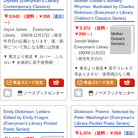
Ulysses (Everyman’s Library
Mother Goose's Nursery
Contemporary Classics)
Rhymes: Illustrated by Charles
Robinson (Everyman's Library
￥
3,042
（送料：￥350
[書影]
Children's Classics Series)
～）
￥
3,372
（送料：
Joyce James 、Everyman's
￥350～）
Mother
Library 、1992年12月17日（発売
Goose's
年月日の記載となります、版・刷
Jerrold Walter 、
Nursery
等について気になる際には別途お
Everyman's Library
Rhymes:
問い合わせください） 、1144 、
、1993年11月2日
Illustrated
▼ 東京より発送 ▼ カバー：ふち
hardcover
（発売年月日の記
by Charles
ヨレ▼ 全体的に若干使用感・ス
Robinson
載となります、
レキズ・薄ヤケ・薄汚れ少々
▼ 東京より発送▼ 若干スレキズ
(Everyman's
版・刷等について
Library
等ありますが、使用感少なく概ね
気になる際には別
Children's
良好
途お問い合わせく
Classics
ださい） 、320 、
Series)
ノースブックセンター
ノースブックセンター
hardcover
Emily Dickinson: Letters:
Dickinson: Poems: Selected by
Edited by Emily Fragos
Peter Washington (Everyman's
(Everyman's Library Pocket
Library Pocket Poets Series)
Poets Series)
￥
2,474
（送料：￥350
[書影]