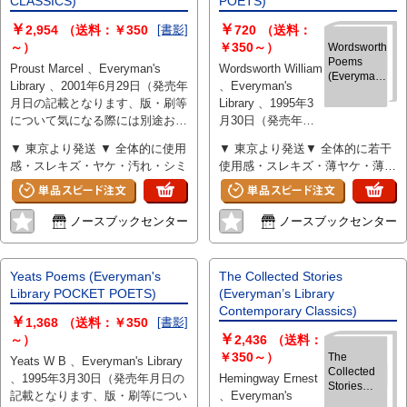
CLASSICS)
POETS)
￥
￥
2,954
（送料：￥350
[書影]
720
（送料：
～）
￥350～）
Wordsworth
Poems
Proust Marcel 、Everyman's
Wordsworth William
(Everyman's
Library 、2001年6月29日（発売年
、Everyman's
Library
月日の記載となります、版・刷等
Library 、1995年3
POCKET
について気になる際には別途お問
月30日（発売年月
POETS)
い合わせください） 、700 、
日の記載となりま
▼ 東京より発送 ▼ 全体的に使用
▼ 東京より発送▼ 全体的に若干
hardcover
す、版・刷等につ
感・スレキズ・ヤケ・汚れ・シミ
使用感・スレキズ・薄ヤケ・薄汚
いて気になる際に
れ少々
は別途お問い合わ
せください） 、256
ノースブックセンター
ノースブックセンター
、hardcover
Yeats Poems (Everyman's
The Collected Stories
Library POCKET POETS)
(Everyman’s Library
Contemporary Classics)
￥
1,368
（送料：￥350
[書影]
￥
～）
2,436
（送料：
￥350～）
The
Yeats W B 、Everyman's Library
Collected
、1995年3月30日（発売年月日の
Hemingway Ernest
Stories
記載となります、版・刷等につい
、Everyman's
(Everyman’s