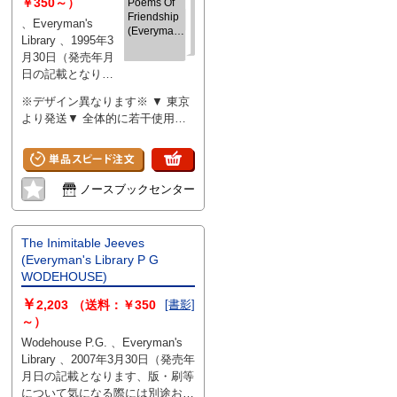
￥350～）
Poems Of
Friendship
、Everyman's
(Everyman's
Library 、1995年3
Library
月30日（発売年月
POCKET
日の記載となりま
POETS)
す、版・刷等につ
※デザイン異なります※ ▼ 東京
いて気になる際に
より発送▼ 全体的に若干使用
は別途お問い合わ
感・スレキズ・薄ヤケ・薄汚れ
せください） 、256
少々
、hardcover
ノースブックセンター
The Inimitable Jeeves
(Everyman's Library P G
WODEHOUSE)
￥
2,203
（送料：￥350
[書影]
～）
Wodehouse P.G. 、Everyman's
Library 、2007年3月30日（発売年
月日の記載となります、版・刷等
について気になる際には別途お問