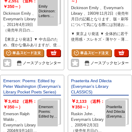
￥
2,551
（送料：
～）
￥350～）
Emily
Dickinson Emily 、Everyman's
Dickinson:
Dickinson Emily 、
Library 、1993年11月2日（発売年
Letters:
Everyman's Library
月日の記載となります、版・刷等
Edited by
、2011年4月19日
について気になる際には別途お問
Emily
（発売年月日の記
Fragos
い合わせください） 、256 、
▼ 東京より発送 ▼ 全体的に若干
(Everyman's
載となります、
hardcover
【東京より発送】▼ 中古品のた
使用感・スレキズ・薄ヤケ・薄汚
Library
版・刷等について
Pocket
め、僅かな傷みありますが、使用
れ少々 ▼ 本文概ね良好
気になる際には別
Poets
感少なく概ね良好
途お問い合わせく
Series)
ださい） 、256 、
ノースブックセンター
ノースブックセンター
hardcover
Emerson: Poems: Edited by
Praeterita And Dilecta
Peter Washington (Everyman's
(Everyman's Library
Library Pocket Poets Series)
CLASSICS)
￥
￥
3,452
（送料：
2,133
（送料：
￥350～）
￥350～）
Emerson:
Praeterita
Poems:
And Dilecta
Emerson Ralph
Ruskin John 、
Edited by
(Everyman's
Waldo 、
Everyman's Library
Peter
Library
Everyman's Library
、2005年2月3日
Washington
CLASSICS)
、2004年9月14日
(Everyman's
（発売年月日の記