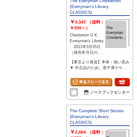
The Everyman Chesterton
(Everyman's Library
CLASSICS)
￥
3,347
（送料：
￥350～）
The
Everyman
Chesterton G K 、
Chesterton
Everyman's Library
(Everyman's
、2011年3月25日
Library
（発売年月日の記
CLASSICS)
載となります、
【東京より発送】本体：強い歪み
版・刷等について
▼ 中古品のため、若干薄ヤケ・
気になる際には別
薄汚れ等使用感あり
途お問い合わせく
ださい） 、952 、
hardcover
ノースブックセンター
The Complete Short Stories
(Everyman's Library
CLASSICS)
￥
2,864
（送料：