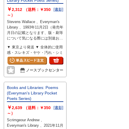
Library Pocket Poets Series)
￥
2,312
（送料：￥350
[書影]
～）
Stevens Wallace 、Everyman's
Library 、1993年11月2日（発売年
月日の記載となります、版・刷等
について気になる際には別途お問
い合わせください） 、256 、
▼ 東京より発送 ▼ 全体的に使用
hardcover
感・スレキズ・ヤケ・汚れ・シミ
ノースブックセンター
Books and Libraries: Poems
(Everyman's Library Pocket
Poets Series)
￥
2,639
（送料：￥350
[書影]
～）
Scrimgeour Andrew 、
Everyman's Library 、2021年11月