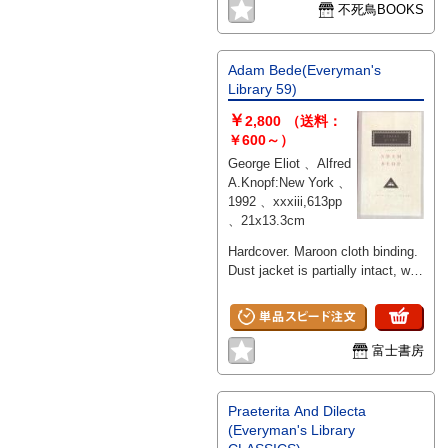
不死鳥BOOKS
Adam Bede(Everyman's
Library 59)
￥
2,800
（送料：
￥600～）
George Eliot 、Alfred
A.Knopf:New York 、
1992 、xxxiii,613pp
、21x13.3cm
Hardcover. Maroon cloth binding.
Dust jacket is partially intact, with
only the front panel and front flap
remaining. There is minor
spotting on the top edge. The text
block is bright, crisp, and clean.
富士書房
Praeterita And Dilecta
(Everyman's Library