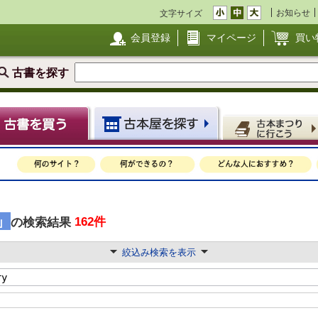
お知らせ
文字サイズ
会員登録
マイページ
買い
古書を探す
y」
162件
の検索結果
絞込み検索を表示