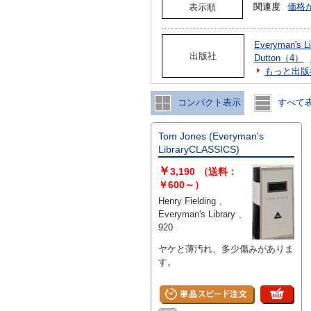
関連度
価格
表示順
Everyman's 
出版社
Dutton（4）
もっと出版
コンパクト表示
すべて
Tom Jones (Everyman's
LibraryCLASSICS)
￥
3,190
（送料：
￥600～）
Henry Fielding 、
Everyman's Library 、
920
ヤケと薄汚れ、多少傷みがありま
す。