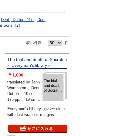
Dent , Dutton（4）
Dent
 & Sons（2）
表示件数：
件
The trial and death of Socrates
＜Everyman's library＞
￥
1,000
The trial
translated by John
and death
Warrington 、Dent
of Socrates
Dutton 、1977 、
＜
175 pp. 、19 cm 、
Everyman's
1
library＞
Everyman's Library. カバー cloth
with dust wrapper, margins
sunned.