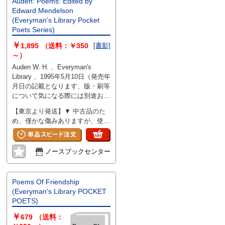
Auden: Poems: Edited by
Edward Mendelson
(Everyman's Library Pocket
Poets Series)
￥
1,895
（送料：￥350
[書影]
～）
Auden W. H. 、Everyman's
Library 、1995年5月10日（発売年
月日の記載となります、版・刷等
について気になる際には別途お問
い合わせください） 、256 、
【東京より発送】▼ 中古品のた
hardcover
め、僅かな傷みありますが、使用
感少なく概ね良好
ノースブックセンター
Poems Of Friendship
(Everyman's Library POCKET
POETS)
￥
679
（送料：