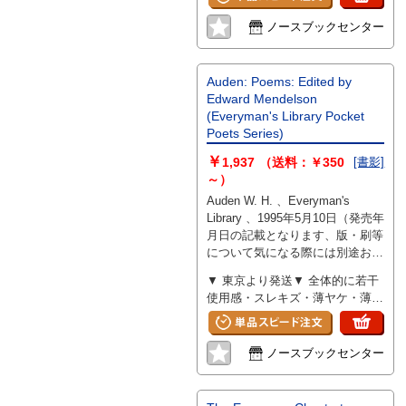
ノースブックセンター
Auden: Poems: Edited by
Edward Mendelson
(Everyman's Library Pocket
Poets Series)
￥
1,937
（送料：￥350
[書影]
～）
Auden W. H. 、Everyman's
Library 、1995年5月10日（発売年
月日の記載となります、版・刷等
について気になる際には別途お問
い合わせください） 、256 、
▼ 東京より発送▼ 全体的に若干
hardcover
使用感・スレキズ・薄ヤケ・薄汚
れ少々
ノースブックセンター