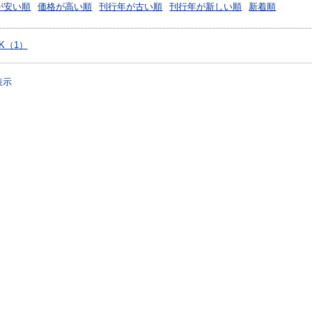
が安い順
価格が高い順
刊行年が古い順
刊行年が新しい順
新着順
OK（1）
表示