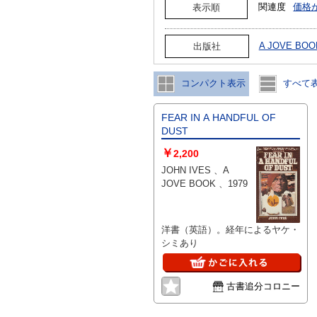
関連度
価格
表示順
A JOVE BO
出版社
コンパクト表示
すべて
FEAR IN A HANDFUL OF
DUST
￥
2,200
JOHN IVES 、A
JOVE BOOK 、1979
洋書（英語）。経年によるヤケ・
シミあり
古書追分コロニー