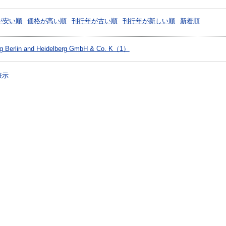
が安い順
価格が高い順
刊行年が古い順
刊行年が新しい順
新着順
lag Berlin and Heidelberg GmbH & Co. K（1）
表示