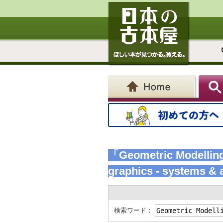
「Geometric Modelling
graphics - systems & 
検索ワード：