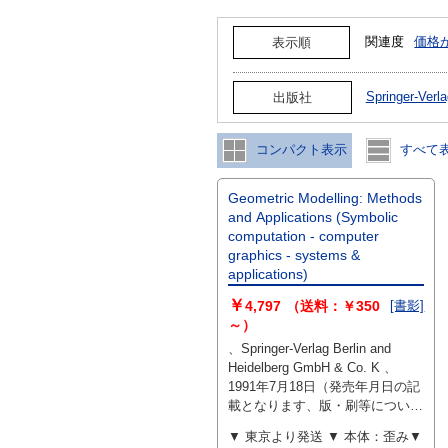
関連度
価格
表示順
Springer-Ver
出版社
コンパクト表示
すべて
Geometric Modelling: Methods
and Applications (Symbolic
computation - computer
graphics - systems &
applications)
￥
4,797
（送料：￥350
[書影]
～）
、Springer-Verlag Berlin and
Heidelberg GmbH & Co. K 、
1991年7月18日（発売年月日の記
載となります、版・刷等について
気になる際には別途お問い合わせ
▼ 東京より発送 ▼ 本体：歪み▼
ください） 、293 、hardcover