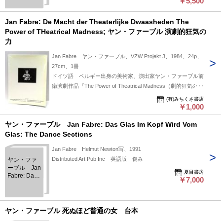
￥5,500
Theatrical
Madness
Jan Fabre: De Macht der Theaterlijke Dwaasheden The
Power of THeatrical Madness; ヤン・ファーブル 演劇的狂気の
力
Jan Fabre ヤン・ファーブル、VZW Projekt 3、1984、24p、
27cm、1冊
ドイツ語 ベルギー出身の美術家、演出家ヤン・ファーブル前
衛演劇作品『The Power of Theatrical Madness（劇的狂気の
力）』のパンフレット 表紙少ヤケ 内部良好
(有)みちくさ書店
￥1,000
ヤン・ファーブル Jan Fabre: Das Glas Im Kopf Wird Vom
Glas: The Dance Sections
Jan Fabre Helmut Newton写、1991
Distributed Art Pub Inc 英語版 傷み
ヤン・ファ
ーブル Jan
夏目書房
Fabre: Das
￥7,000
Glas Im Kopf
Wird Vom
Glas: The
Dance
ヤン・ファーブル 死ぬほど普通の女 台本
Sections