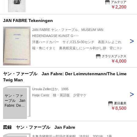
アルテリア
￥2,200
JAN FABRE Tekeningen
JAN FABRE ヤン・ファーブル、MUSEUM VAN
HEDENDAAGSE KUNST G･･･
洋書ハードカバー サイズ21.5×30センチ 表面スレよごれ
端・角にイタミ 裏表紙見返しにシール剥がし跡 背にスレ
クラリスブックス
￥4,000
ヤン・ファーブル Jan Fabre: Der Leimrutenmann/The Lime
Twig Man
Ursula Zellerほか、1995
Hatje Cantz 独・英語版 少背ヤケ
ヤン・ファ
ーブル Jan
夏目書房
Fabre: Der
￥8,500
Leimrutenmann/The
Lime Twig
Man
図録 ヤン・ファーブル Jan Fabre
丸亀市猪熊弦一郎現代美術館、淡交社、2001年、1冊