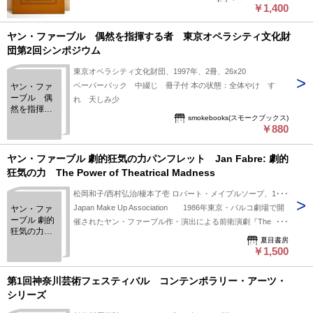
￥1,400
ヤン・ファーブル 偶然を指揮する者 東京オペラシティ文化財
団第2回シンポジウム
東京オペラシティ文化財団、1997年、2冊、26x20
ペーパーバック 中綴じ 冊子付 本の状態：全体やけ す
ヤン・ファ
ーブル 偶
れ 天しみ少
然を指揮す
smokebooks(スモークブックス)
る者 東京
￥880
オペラシテ
ィ文化財団
第2回シンポ
ヤン・ファーブル 劇的狂気の力パンフレット Jan Fabre: 劇的
ジウム
狂気の力 The Power of Theatrical Madness
松岡和子/西村弘治/榎本了壱 ロバート・メイプルソープ、1986
Japan Make Up Association 1986年東京・パルコ劇場で開
ヤン・ファ
ーブル 劇的
催されたヤン・ファーブル作・演出による前衛演劇『The
狂気の力パ
Power of Theatrical Madness（劇的狂気の力）』のパンフレッ
夏目書房
ンフレッ
ト
￥1,500
ト Jan
Fabre: 劇的
狂気の力
第1回神奈川芸術フェスティバル コンテンポラリー・アーツ・
The Power
シリーズ
of Theatrical
Madness