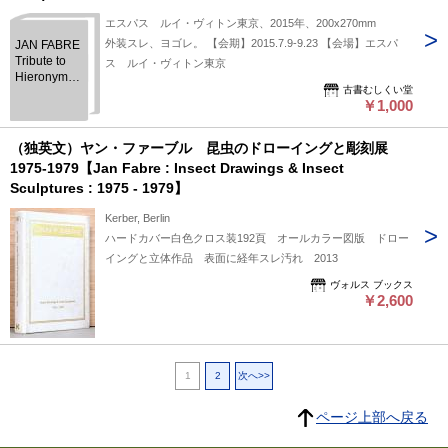
エスパス ルイ・ヴィトン東京、2015年、200x270mm
外装スレ、ヨゴレ。 【会期】2015.7.9-9.23 【会場】エスパ
JAN FABRE
Tribute to
ス ルイ・ヴィトン東京
Hieronymus
古書むしくい堂
Bosch in
￥1,000
Congo
(2011-2013)
＜展覧会図
（独英文）ヤン・ファーブル 昆虫のドローイングと彫刻展
録＞
1975-1979【Jan Fabre : Insect Drawings & Insect
Sculptures : 1975 - 1979】
Kerber, Berlin
ハードカバー白色クロス装192頁 オールカラー図版 ドロー
イングと立体作品 表面に経年スレ汚れ 2013
ヴォルス ブックス
￥2,600
1
2
次へ>>
ページ上部へ戻る