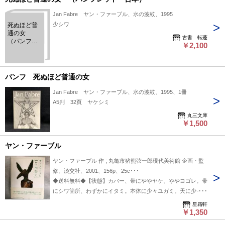
Jan Fabre ヤン・ファーブル、水の波紋、1995
少シワ
死ぬほど普
通の女
古書 転蓬
（パンフレ
￥2,100
ット 台
本）
パンフ 死ぬほど普通の女
Jan Fabre ヤン・ファーブル、水の波紋、1995、1冊
A5判 32頁 ヤケシミ
丸三文庫
￥1,500
ヤン・ファーブル
ヤン・ファーブル 作 ; 丸亀市猪熊弦一郎現代美術館 企画・監
修、淡交社、2001、156p、25c･･･
◆送料無料◆【状態】カバー、帯にややヤケ、ややヨゴレ。帯
にシワ箇所、わずかにイタミ。本体に少々ユガミ。天に少々ヨ
ゴレ。【解説】ベルギーを代表する現代美術家・舞台芸術家、
星霜軒
ヤン・ファーブル。その日本初の本格個展に合わせて編まれ
￥1,350
た、日本初の作品集です。作品29点とカラー図版入り年譜を