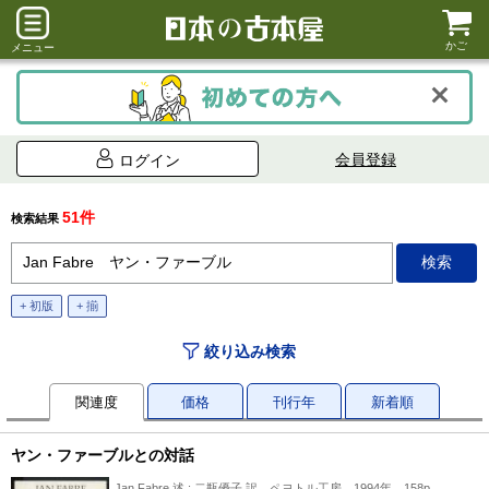
かご
メニュー
会員登録
ログイン
51件
検索結果
+ 初版
+ 揃
絞り込み検索
関連度
価格
刊行年
新着順
ヤン・ファーブルとの対話
Jan Fabre 述 ; 二瓶優子 訳、ペヨトル工房、1994年、158p、