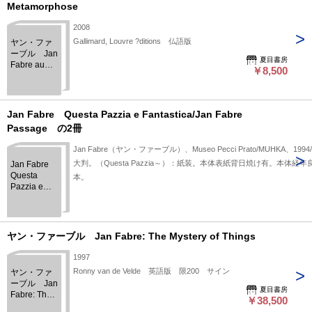
Metamorphose
2008
Gallimard, Louvre ?ditions 仏語版
ヤン・ファ
ーブル Jan
夏目書房
Fabre au
￥8,500
Louvre:
L'ange de la
Metamorphose
Jan Fabre Questa Pazzia e Fantastica/Jan Fabre
Passage の2冊
Jan Fabre（ヤン・ファーブル）、Museo Pecci Prato/MUHKA、1994/
大判。（Questa Pazzia～）：紙装。本体表紙背日焼け有。本体
Jan Fabre
Questa
Pazzia e
Fantastica/Jan
Fabre
Passage
の2冊
ヤン・ファーブル Jan Fabre: The Mystery of Things
1997
Ronny van de Velde 英語版 限200 サイン
ヤン・ファ
ーブル Jan
夏目書房
Fabre: The
￥38,500
Mystery of