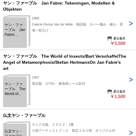
ヤン・ファーブル Jan Fabre: Tekeningen, Modellen &
収録。
Objekten
1989
Galerie Ronny Van de Velde 独語版 カバー傷み・破れ・背
ヤン・ファ
ーブル Jan
壊一部欠け
Fabre:
夏目書房
Tekeningen,
￥5,500
Modellen &
Objekten
ヤン・ファーブル The World of Insects/Bart VerschaffelThe
Angel of Metamorphosis/Stefan HertmansOn Jan Fabre's
art
1997
英語版 少汚れ 裏表紙シール貼付
ヤン・ファ
ーブル The
夏目書房
World of
￥1,500
Insects/Bart
VerschaffelThe
Angel of
Metamorphosis/Stefan
仏文ヤン・ファーブル
HertmansOn
Jan Fabre's
ヤニク出版、２００２、1冊
art
小型アーティストブック 限定２８５部 オリジナル付
仏文ヤン・