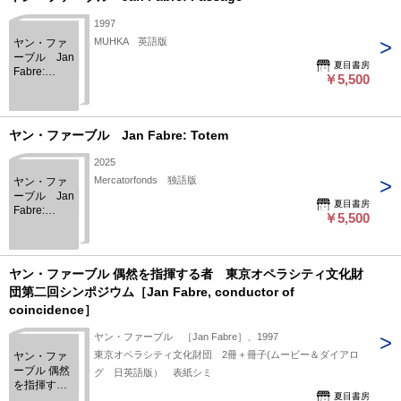
1997
MUHKA 英語版
ヤン・ファ
ーブル Jan
夏目書房
Fabre:
￥5,500
Passage
ヤン・ファーブル Jan Fabre: Totem
2025
Mercatorfonds 独語版
ヤン・ファ
ーブル Jan
夏目書房
Fabre:
￥5,500
Totem
ヤン・ファーブル 偶然を指揮する者 東京オペラシティ文化財
団第二回シンポジウム［Jan Fabre, conductor of
coincidence］
ヤン・ファーブル ［Jan Fabre］、1997
東京オペラシティ文化財団 2冊＋冊子(ムービー＆ダイアロ
ヤン・ファ
ーブル 偶然
グ 日英語版） 表紙シミ
を指揮する
夏目書房
者 東京オ