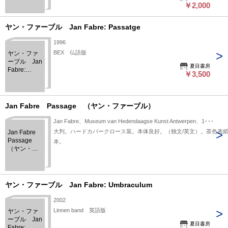
￥2,000
ペラシティ
文化財団第
二回シンポ
ヤン・ファーブル Jan Fabre: Passatge
ジウム［Jan
Fabre,
1996
conductor of
BEX 仏語版
ヤン・ファ
coincidence］
ーブル Jan
夏目書房
Fabre:
￥3,500
Passatge
Jan Fabre Passage （ヤン・ファーブル）
Jan Fabre、Museum van Hedendaagse Kunst Antwerpen、1･･･
大判。ハードカバークロース装。本体良好。（独文/英文）。茶色表
Jan Fabre
Passage
（ヤン・フ
ァーブル）
ヤン・ファーブル Jan Fabre: Umbraculum
2002
Linnen band 英語版
ヤン・ファ
ーブル Jan
夏目書房
Fabre: