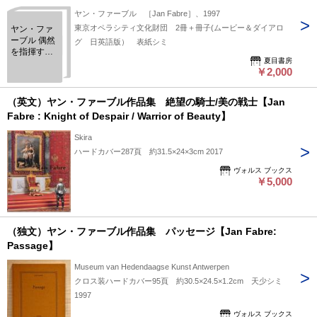
ヤン・ファーブル ［Jan Fabre］、1997
東京オペラシティ文化財団 2冊＋冊子(ムービー＆ダイアロ
ヤン・ファ
ーブル 偶然
グ 日英語版） 表紙シミ
を指揮する
夏目書房
者 東京オ
￥2,000
ペラシティ
文化財団第
二回シンポ
（英文）ヤン・ファーブル作品集 絶望の騎士/美の戦士【Jan
ジウム
Fabre : Knight of Despair / Warrior of Beauty】
Skira
ハードカバー287頁 約31.5×24×3cm 2017
ヴォルス ブックス
￥5,000
（独文）ヤン・ファーブル作品集 パッセージ【Jan Fabre:
Passage】
Museum van Hedendaagse Kunst Antwerpen
クロス装ハードカバー95頁 約30.5×24.5×1.2cm 天少シミ
1997
ヴォルス ブックス