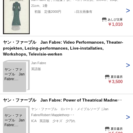
21cm、1冊
初版 定価2000円 ↓目次画像有
あしび文庫
￥1,010
ヤン・ファーブル Jan Fabre: Video Performances, Theater-
projekten, Lezing-performances, Live-installaties,
Workshops, Televisie-werken
Jan Fabre
英語版
ヤン・ファ
ーブル Jan
夏目書房
Fabre:
￥3,500
Video
Performances,
Theater-
projekten,
ヤン・ファーブル Jan Fabre: Power of Theatrical Madness
Lezing-
performances,
ヤン・ファーブル ロバート・メイプルソープ［Jan
Live-
Fabre/Robert Mapplethorp･･･
ヤン・ファ
installaties,
ーブル Jan
ICA 英語版 少キズ 少汚れ
Workshops,
Fabre:
Televisie-
夏目書房
Power of
werken