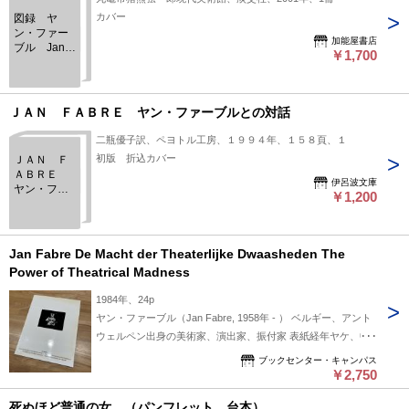
カバー
図録 ヤ
ン・ファー
加能屋書店
ブル Jan
￥1,700
Fabre
ＪＡＮ ＦＡＢＲＥ ヤン・ファーブルとの対話
二瓶優子訳、ペヨトル工房、１９９４年、１５８頁、１
初版 折込カバー
ＪＡＮ Ｆ
ＡＢＲＥ
伊呂波文庫
ヤン・ファ
￥1,200
ーブルとの
対話
Jan Fabre De Macht der Theaterlijke Dwaasheden The
Power of Theatrical Madness
1984年、24p
ヤン・ファーブル（Jan Fabre, 1958年 - ） ベルギー、アント
ウェルペン出身の美術家、演出家、振付家 表紙経年ヤケ、中
ページ書き込み無く良好
ブックセンター・キャンパス
￥2,750
死ぬほど普通の女 （パンフレット 台本）