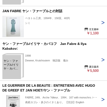
Things
JAN FABRE ヤン・ファーブルとの対話
ペヨトル工房、1994年、158頁、A5判
シミ
玄玄書林
￥1,100
ヤン・ファーブル/イリヤ・カバコフ Jan Fabre & Ilya
Kabakov:
1998
Deweer, Kruishoutem 独語版 傷み
ヤン・ファ
ーブル/イリ
夏目書房
ヤ・カバコ
￥5,500
フ Jan
Fabre & Ilya
Kabakov:
LE GUERRIER DE LA BEAUTE : ENTRETIENS AVEC HUGO
DE GREEF ET JAN HOET/ヤン・ファーブル
FABRE, JAN、Arche ?diteur、1994、167 with monochro. i･･･
表紙ヨゴレ・多少のイタミあり。 【言語】English