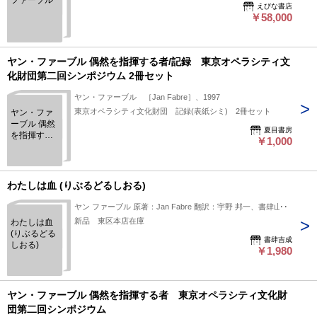
ファーブル
えびな書店
￥58,000
ヤン・ファーブル 偶然を指揮する者/記録 東京オペラシティ文
化財団第二回シンポジウム 2冊セット
ヤン・ファーブル ［Jan Fabre］、1997
東京オペラシティ文化財団 記録(表紙シミ) 2冊セット
ヤン・ファ
ーブル 偶然
夏目書房
を指揮する
￥1,000
者/記録 東
京オペラシ
ティ文化財
団第二回シ
わたしは血 (りぶるどるしおる)
ンポジウム
2冊セット
ヤン ファーブル 原著：Jan Fabre 翻訳：宇野 邦一、書肆山田
新品 東区本店在庫
わたしは血
(りぶるどる
書肆吉成
しおる)
￥1,980
ヤン・ファーブル 偶然を指揮する者 東京オペラシティ文化財
団第二回シンポジウム