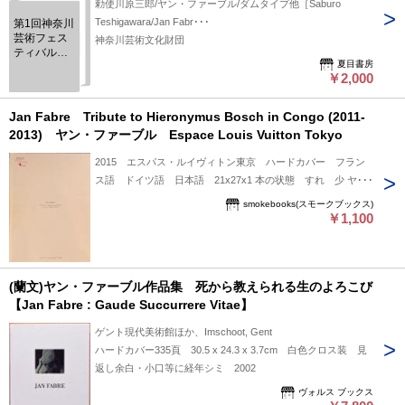
勅使川原三郎/ヤン・ファーブル/ダムタイプ他［Saburo
Teshigawara/Jan Fabr･･･
第1回神奈川
芸術フェス
神奈川芸術文化財団
ティバル
夏目書房
コンテンポ
￥2,000
ラリー・ア
ーツ・シリ
ーズ
Jan Fabre Tribute to Hieronymus Bosch in Congo (2011-
2013) ヤン・ファーブル Espace Louis Vuitton Tokyo
2015 エスパス・ルイヴィトン東京 ハードカバー フラン
ス語 ドイツ語 日本語 21x27x1 本の状態 すれ 少 ヤ
ン・ファーブルの母国であるベルギーが、19世紀から20世紀
smokebooks(スモークブックス)
にかけてコンゴに対し行った苛烈な植民地政策の歴史を題材に
￥1,100
した展覧会。
(蘭文)ヤン・ファーブル作品集 死から教えられる生のよろこび
【Jan Fabre : Gaude Succurrere Vitae】
ゲント現代美術館ほか、Imschoot, Gent
ハードカバー335頁 30.5 x 24.3 x 3.7cm 白色クロス装 見
返し余白・小口等に経年シミ 2002
ヴォルス ブックス