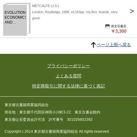
METCALFE (J.S.)
London: Routledge, 1998. xii,153pp. roy.8vo. boards. very
EVOLUTIONARY
ECONOMICS
good.
AND
崇文荘書店
CREATIVE
￥3,300
DESTRUCTION.
ページ上部へ戻る
プライバシーポリシー
よくある質問
特定商取引に関する法律に基づく表記
東京都古書籍商業協同組合
所在地：東京都千代田区神田小川町3-22 東京古書会館内
東京都公安委員会許可済 許可番号 301026602392
Copyright c 2014 東京都古書籍商業協同組合 All rights reserved.