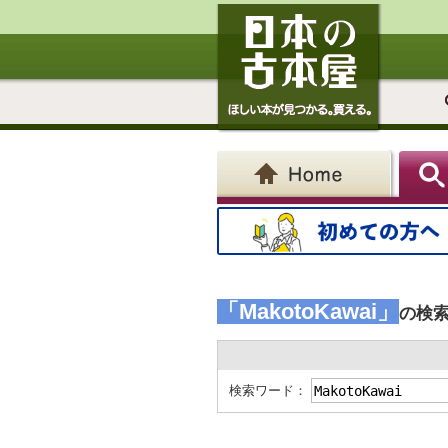
「MakotoKawai」
の検
検索ワード：