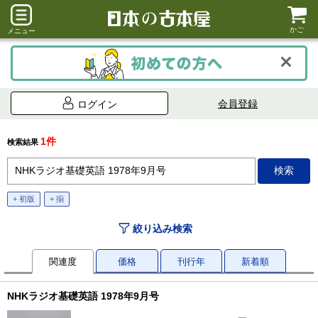
かご
メニュー
会員登録
ログイン
1件
検索結果
+ 初版
+ 揃
絞り込み検索
関連度
価格
刊行年
新着順
NHKラジオ基礎英語 1978年9月号