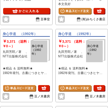
ITの〈あい
本文良好
だ〉
言事堂
(有)みちくさ書店
身心学道 （1992年）
身心学道 （1992年）
￥
￥
3,371
（送料：
3,371
（送料：
￥0～）
￥0～）
身心学道
身心学道
（1992
（1992
丸田芳郎／著 、
丸田芳郎／著 、
年）
年）
NTT出版株式会社
NTT出版株式会社
★税込 ＆ 送料無料★
★税込 ＆ 送料無料★
1992年発刊。古書につきヒヤ
1992年発刊。古書につきヒヤ
ケ・キズ・シミなどあり。通読に
ケ・キズ・シミなどあり。通読に
問題ございません。帯なし。こち
問題ございません。帯なし。こち
らの商品は★送料無料★でお届け
らの商品は★送料無料★でお届け
いたします。
いたします。
豆ノ木書房
豆ノ木書房