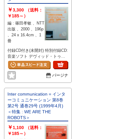
＞
￥
3,300
（送料：
￥185～）
編 : 篠田孝敏 、NTT
出版 、2000 、196p
、24 x 16.4cm 、1
冊
付録CD付き(未開封) 特別付録CD:
音楽ソフト デヴィッド・トゥー
プ+マックス・イーストレイの
ICCパフォーマンス 表紙 / 扉写真
坂本龍一氏のプライヴェート・ス
パージナ
タジオ(部分)/瀧本幹也 特集 21世
紀のための500冊/インターコミュ
ニケーション・ミレニアム・ブッ
Inter communication = インタ
クガイド / 対談 坂本龍一 ; 後藤
ーコミュニケーション 第8巻
繁雄 21世紀に伝えたい本〔対
第2号 通巻29号 (1999年4月)
談〕 / 坂本龍一. 後藤繁雄 Book
＜特集 : WE ARE THE
Guides〔和文〕 もはや無視でき
ROBOTS＞
ないヒト本来の"内なる自然" / 吉
￥
永良正 メディア論など存在しな
1,100
（送料：
い? / 北田暁大 人,ロボットに出会
￥185～）
う / 草原真知子 身体へと働きか