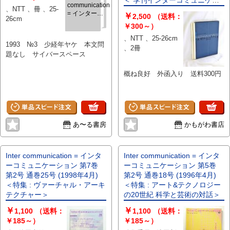
＜ 季刊インターコミュニケー
communication
、NTT 、冊 、25-
ション New contexts of the
= インターコ
￥
2,500
（送料：
26cm
post-digital world A journal
ミュニケーシ
￥300～）
exploring the frontiers of art
ョン 2(1)(4)
、NTT 、25-26cm
and technology 7(1)(24)＞
1993 №3 少経年ヤケ 本文問
、2冊
題なし サイバースペース
概ね良好 外函入り 送料300円
あ〜る書房
かもがわ書店
Inter communication = インタ
Inter communication = インタ
ーコミュニケーション 第7巻
ーコミュニケーション 第5巻
第2号 通巻25号 (1998年4月)
第2号 通巻18号 (1996年4月)
＜特集 : ヴァーチャル・アーキ
＜特集 : アート&テクノロジー
テクチャー＞
の20世紀 科学と芸術の対話＞
￥
￥
1,100
（送料：
1,100
（送料：
￥185～）
￥185～）