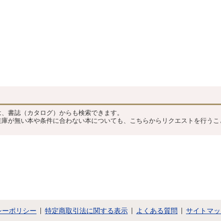
ラブル・シンポジウム / 服部桂
フィクトゥス 現代美術における
《ウルティマオンライン》とネッ
ニュー・メディア展 / ミロシュ・
トワークゲームのこれから ウル
ヴォイチェコフスキー ; 清恵子訳
ティマ オンライン / 桝山寛 最後
「民主の地」での国際美術展 光
のアヴァンギャルド 不連続な総
州ビエンナーレ / 草原真知子
体の開示デ・ステイル1917-1932
「旅」の映画,あるいは「失われ
/ 五十殿利治 アジア=太平洋のメ
た」時間と距離 / 阿部和重 生命
ディアスケープへの旅シドニーか
④マディソン郡の橋 / 畑中正一
ら台北ヘ / ヘアート・ロヴィンク
発見と交通⑧ 二つの文化 / 村上
; 上野俊哉訳 トランスアクティヴ
陽一郎 アートとテクノロジーの
？
ィティへの加速 中東欧のメディ
あいだに⑧ビットとアトムの壁を
アの現在形グラーツ,リュブリア
超えて 情報化時代に生きる老教
は、書誌（カタログ）からも検索できます。
ナ,ブダベストとデッサウの「オ
師の繰り言から / 坂根厳夫 音楽
在庫が無い本や条件に合わない本についても、こちらからリクエストを行うこ
ストラネニー'97」 / 四方幸子 西
の反方法論序説⑰さえずる世界 /
洋の視覚の歴史にもたらざれた決
高橋悠治 ダンシング・オールナ
定的な切断 ジョナサン・クレー
イト～これはダンス論ではない③
リー『観察者の系譜』 / 中村秀之
危な気な恋と知らず / いとうせい
コンピュータによるアルゴリズミ
こう ; 押切伸一 ; 桜井圭介 建築
ック・コンポジションとサウン
「宿命反転」の戦い / 荒川修作 ;
ド・デザインの統合 ミラー・バ
磯崎新 特集 エンターテインメン
ケット,ロバート・ロウ インタヴ
ト・テクノロジー / 大原伸一 ; 月
ュー / 久保田晃弘 Tangible Bits③
尾嘉男 ; 武邑光裕 ライヴ空間と
ビットの感解:inTouch / 石井裕
してのインターネット / 桝山寛
シーポリシー
特定商取引法に関する表示
よくある質問
サイトマッ
Special ZKMにはじまる 旅の日記
ICCイメージ・マトリクス⑧視点