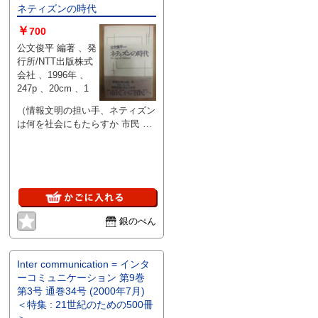
ネティズンの時代
￥
700
公文俊平 編著 、発
行所/NTT出版株式
会社 、1996年 、
247p 、20cm 、1
（情報文明の担い手、ネティズン
は何を社会にもたらすか 市民 か
ら 智民 へ） 1996年9月26日初
版第1刷発行 四六判247ペー
ジ、カバー、帯付き 定価1700
円 コンディションはおおむね良
好です。
銀のぺん
Inter communication = インタ
ーコミュニケーション 第9巻
第3号 通巻34号 (2000年7月)
＜特集 : 21世紀のための500冊