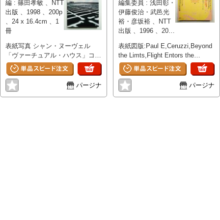
編 : 篠田孝敏 、NTT
編集委員 : 浅田彰・
出版 、1998 、200p
伊藤俊治・武邑光
、24 x 16.4cm 、1
裕・彦坂裕 、NTT
冊
出版 、1996 、204p
、25.2 x 21cm 、1
表紙写真 シャン・ヌーヴェル
表紙図版:Paul E,Ceruzzi,Beyond
冊
「ヴァーチュアル・ハウス」コン
the Limts,Flight Entors the
ベ案から Icarus/Reproduction /
Corrtouter Age(MIT,1989)より/荒
ホワン・キュー=タイ ; 白井雅人
川修作+マドリン・ギンズ<養老
訳 文明を検証するための装置 /
天命反転地>ブラン/「CHOSTIN
パージナ
パージナ
牛島達治 情動機械 / 吉原悠博
THE SHELL・攻殻機動隊」 1995
Inflatable Flower and
士郎正宗/講議社・バンダイビジ
Bunny/Rabbit / ジェフ・クーンズ
ュアル・MANGA
特集 ヴァーチュアル・アーキテ
ENIERTAINMENT 都市の未来型
クチャー / ジョン・ライクマン ;
・[Ⅰ] porte-parole クシシュト
篠儀直子訳 Special Article サイバ
フ・ウォディチコ ; 横山亮訳 ・
ースペース,あるいは幻想を橫断
[Ⅱ] Putchin'Pudding 松本弦人 ・
する可能性 / スラヴォイ・ジジェ
[Ⅲ] Compact Cokka 片桐直樹 ・
ク ; 松浦俊輔訳 MoMAの選択 21
[Ⅳ] Quite A Portrait アッケ・ヴ
世紀美術館のための10のブレゼン
ァーゲナー テクノ・アートの総
テーション:ニューヨーク近代美
決算 第3回リヨン現代美術ビエン
術館拡張計画設計案展 / 松畑強
ナーレ / 浅田彰 トリップと覚醒
情報を着る未来とは? ウェアラブ
水戸芸術館のジェームズ・タレル
ル・コンピュータの可能性ウエア
と田中隆博 / 浅田彰 オルビス・