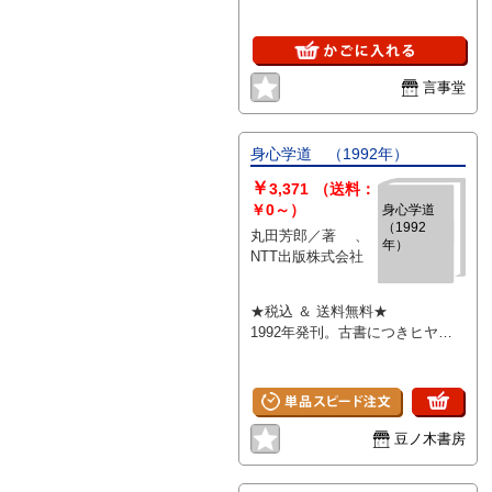
言事堂
身心学道 （1992年）
￥
3,371
（送料：
￥0～）
身心学道
（1992
丸田芳郎／著 、
年）
NTT出版株式会社
★税込 ＆ 送料無料★
1992年発刊。古書につきヒヤ
ケ・キズ・シミなどあり。通読に
問題ございません。帯なし。こち
らの商品は★送料無料★でお届け
いたします。
豆ノ木書房