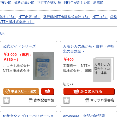
が安い順
価格が高い順
刊行年が古い順
刊行年が新しい順
新着順
会社（16）
NTT出版（6）
発行所/NTT出版株式会社（3）
NTT（2）
◎発
NTT出版株式会社（1）
表示
公式ガイドシリーズ
カモシカの森から＜白神・津軽
北の自然誌＞
￥
3,000
（送料：
￥
￥360～）
600
カモシカの
、コナミ株式会社
工藤樹一 、NTT出
森から＜白
NTT出版株式会社
版株式会社 、1996
神・津軽 北
の自然誌＞
初カバ
古本配達本舗
サッポロ堂書店
伝統文化とグローバリゼーショ
Anywhere 空間の諸問題