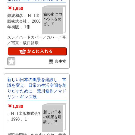
￥
1,650
箱の家 エコ
難波和彦 、NTT出
ハウスをめ
版株式会社 、2006
ざして
年初版 、1冊
スレ／ハードカバー／カバー／帯
／写真：坂口裕康
言事堂
新しい日本の風景を建設し、常
識を変え、日常の生活空間を創
りだすために 荒川修作／マド
リン・ギンズ展
￥
1,980
新しい日本
、NTT出版株式会社
の風景を建
、1998 、1
設し、常識
を変え、日
常の生活空
展覧会図録、ヤケ少・クセ、天地