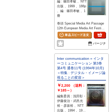
編 : 篠田孝敏 、NTT
出版 、1999 、188p
、編 : 篠田孝敏 、1
冊
巻頭 Special Media Art Passage
12th European Media Art Festival
/ [編]編集部 La Biennale di
Venezia 1999 / [解説]新川貴詩 現
実に迫るための仮想 / 中村英樹
パージナ
アインシュタインの脳と人面魚 /
吉永良正 辻邦生を追悼する-物語
の力とメディア経験 / 水越伸 ユ
Inter communication = インタ
ーゴ空爆とコソヴォ紛争の事実認
ーコミュニケーション 第3巻
識とは何か / 岩崎稔 欧州メディ
第4号 通巻11号 (1994年10月)
ア系ミュージアムと「テレビゲー
＜特集 : デジタル・イメージ論
ム」 / 桝山寛 スタンリー・キュ
視ることの変容＞
ーブリックの「不死」をめぐる冒
￥
険 / 北小路隆志 翻訳者の行方 /
2,200
（送料：
キース・ヴィンセント 「電子資
￥185～）
本主義」を考える好著 / 松原隆一
編集委員 : 浅田彰・
郎 許容度の低いメディアと高い
伊藤俊治・武邑光
メディア / 福冨進 極私的ヴェネ
裕・彦坂裕 、NTT
ツィア・ビエンナーレ報告 / 市原
出版 、1994 、199p