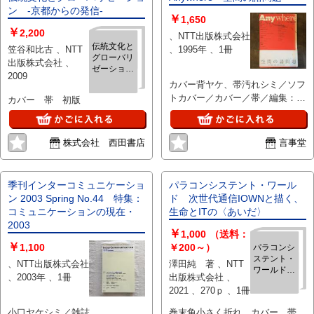
ン -京都からの発信-
￥
1,650
￥
2,200
、NTT出版株式会社
伝統文化と
笠谷和比古 、NTT
、1995年 、1冊
グローバリ
出版株式会社 、
ゼーショ
2009
ン -京都
カバー背ヤケ、帯汚れシミ／ソフ
からの発
トカバー／カバー／帯／編集：磯
カバー 帯 初版
信-
崎新、浅田彰
株式会社 西田書店
言事堂
季刊インターコミュニケーショ
パラコンシステント・ワール
ン 2003 Spring No.44 特集：
ド 次世代通信IOWNと描く、
コミュニケーションの現在・
生命とITの〈あいだ〉
2003
￥
1,000
（送料：
￥
1,100
￥200～）
パラコンシ
ステント・
、NTT出版株式会社
澤田純 著 、NTT
ワールド
、2003年 、1冊
出版株式会社 、
次世代通信
2021 、270ｐ 、1冊
IOWNと描
く、生命と
小口ヤケシミ／雑誌
巻末角小さく折れ カバー 帯