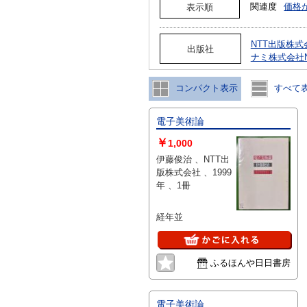
関連度
価格
表示順
NTT出版株式
出版社
ナミ株式会社
コンパクト表示
すべて
電子美術論
￥
1,000
伊藤俊治 、NTT出
版株式会社 、1999
年 、1冊
経年並
ふるほんや日日書房
電子美術論