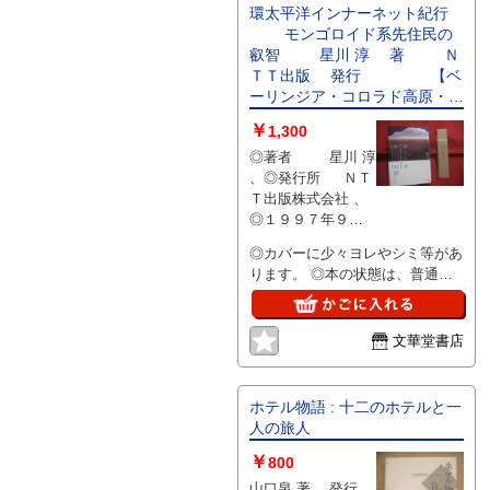
環太平洋インナーネット紀行
モンゴロイド系先住民の
叡智 星川 淳 著 Ｎ
ＴＴ出版 発行 【ベ
ーリンジア・コロラド高原・イ
ロコイ連邦・オーストラリア・
￥
1,300
環太平洋カヌー文化圏・屋久
◎著者 星川 淳
島・生命讃歌】
、◎発行所 ＮＴ
Ｔ出版株式会社 、
◎１９９７年９月
１７日 初版
◎カバーに少々ヨレやシミ等があ
第１刷 発行
ります。 ◎本の状態は、普通で
す。 ☆貴重な資料です。
文華堂書店
ホテル物語 : 十二のホテルと一
人の旅人
￥
800
山口泉 著 、発行