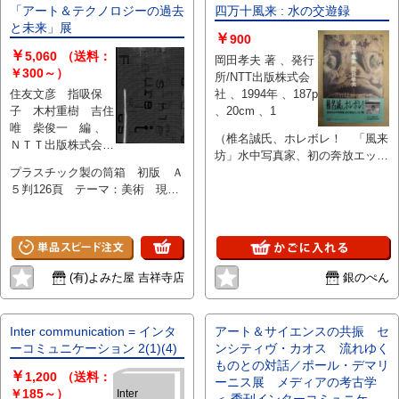
「アート＆テクノロジーの過去
四万十風来 : 水の交遊録
と未来」展
￥
900
￥
5,060
（送料：
岡田孝夫 著 、発行
￥300～）
所/NTT出版株式会
住友文彦 指吸保
社 、1994年 、187p
子 木村重樹 吉住
、20cm 、1
唯 柴俊一 編 、
（椎名誠氏、ホレボレ！ 「風来
ＮＴＴ出版株式会社
坊」水中写真家、初の奔放エッセ
、平成17 、126頁
プラスチック製の筒箱 初版 Ａ
イ集） 1994年8月1日初版第1刷
、Ａ５判 、1冊
５判126頁 テーマ：美術 現
発行 四六判187ページ、カバ
代 状態：良好(極美/美/良好/
ー、帯付き 定価1500円 コン
並下/難の５段階) ISBN:
ディションはおおむね良好です。
4757170319 在庫ＩＤ:201252
(有)よみた屋 吉祥寺店
銀のぺん
Inter communication = インタ
アート＆サイエンスの共振 セ
ーコミュニケーション 2(1)(4)
ンシティヴ・カオス 流れゆく
ものとの対話／ポール・デマリ
￥
1,200
（送料：
ーニス展 メディアの考古学
￥185～）
Inter