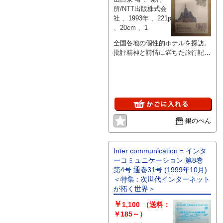
所/NTT出版株式会
社 、1993年 、221p
、20cm 、1
全国各地の個性的ホテルを探訪。
批評精神と詩情に満ちた旅行記
1993年8月11日初版第1刷発行
四六判221ページ、カバー、帯付
き 定価1800円 コンディショ
ンはおおむね良好です。
銀のぺん
Inter communication = インタ
ーコミュニケーション 第8巻
第4号 通巻31号 (1999年10月)
＜特集 : 次世代インターネット
が拓く世界＞
￥
1,100
（送料：
￥185～）