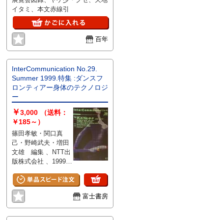
間を創りだ
イタミ、本文赤線引
すために
荒川修作／
マドリン・
ギンズ展
百年
InterCommunication No.29.
Summer 1999.特集 :ダンスフ
ロンティアー身体のテクノロジ
ー
￥
3,000
（送料：
￥185～）
篠田孝敏・関口真
己・野崎武夫・増田
文雄 編集 、NTT出
版株式会社 、1999年
、200pp. 、
24x16.4cm
富士書房