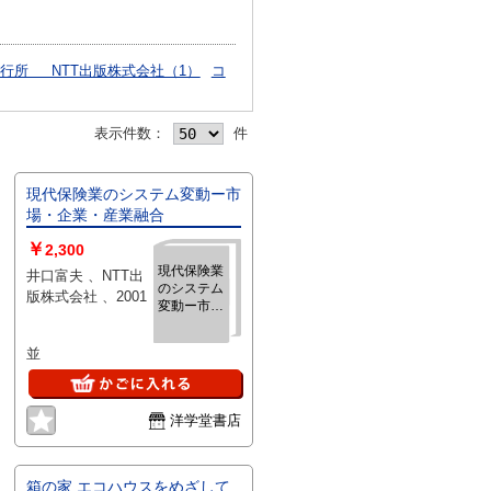
行所 NTT出版株式会社（1）
コ
表示件数：
件
現代保険業のシステム変動ー市
場・企業・産業融合
￥
2,300
現代保険業
井口富夫 、NTT出
のシステム
版株式会社 、2001
変動ー市
場・企業・
産業融合
並
洋学堂書店
箱の家 エコハウスをめざして