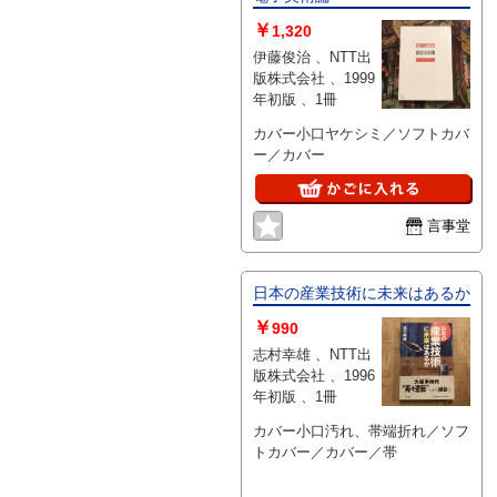
￥
1,320
伊藤俊治 、NTT出
版株式会社 、1999
年初版 、1冊
カバー小口ヤケシミ／ソフトカバ
ー／カバー
言事堂
日本の産業技術に未来はあるか
￥
990
志村幸雄 、NTT出
版株式会社 、1996
年初版 、1冊
カバー小口汚れ、帯端折れ／ソフ
トカバー／カバー／帯