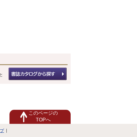
「大辻清司写真実験室」展 / 谷口
雅 セゾンの文化戦略をめぐって
「スタジオ200」という伝説セゾ
ン美術館の閉館を契機に / 如月小
春 20世紀音楽のパッケージ化 CD
になったブーレーズ《レボン》 /
白石美雪 声と空間の新たなコラ
ボレーション ロバート・アシュ
リー+吉原悠博《DUST》 / 小沼
純一 メディア論は成熟している
か 書物に見られる最近のメディ
ア論 / 桂英史 反「反読書」のた
めのテレマティークな書物 ロ
と
イ・アスコット著『アート＆テレ
マティークス-新しい「美」の理
論構築に向けて」 / 茂登山清文
メディア論的転回 フリードリッ
ヒ・キットラー著『グラモフォ
ン・フィルム・タイプライター』
/ 縄田雄二 「21世紀には"甘い宗
このページの
教性"が重要になってくるのね」 /
TOPへ
ナムジュン・パイク ; [インタヴ
ュアー]武邑光裕 特集 We are the
プ
ROBOTS / 伊藤俊治/ ロボット/シ