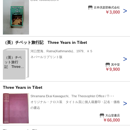
古本倶楽部株式会社
￥3,000
（英）チベット旅行記 Three Years in Tibet
河口慧海、Ratna(Kathmandu)、1979、Ａ５
ネパールリプリント版
（英）チベ
ット旅行
其中堂
記 Three
￥9,900
Years in
Tibet
Three Years in Tibet
Shramana Ekai Kawaguchi、The Theosophist Office / T･･･
オリジナル・クロス装 タイトル頁に個人蔵書印・記名・価格
の書込
大山堂書店
￥66,000