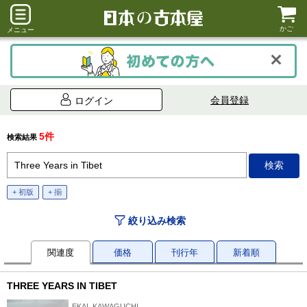
かご
メニュー
会員登録
ログイン
5件
検索結果
+ 初版
+ 揃
絞り込み検索
関連度
価格
刊行年
新着順
THREE YEARS IN TIBET
EKAI. KAWAGUCHI