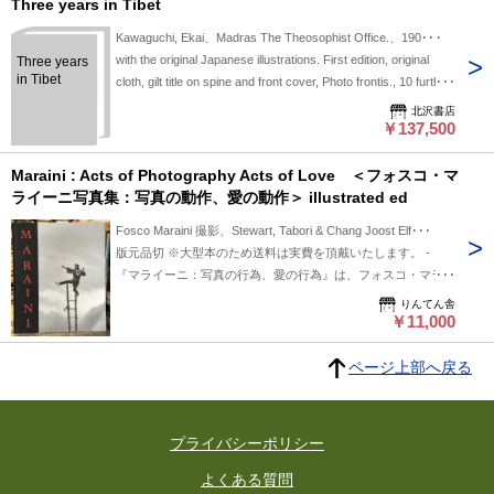
Three years in Tibet
Kawaguchi, Ekai、Madras The Theosophist Office.、190･･･
with the original Japanese illustrations. First edition, original
Three years
in Tibet
cloth, gilt title on spine and front cover, Photo frontis., 10 further
photogravures (one folding), 63 text illustrations, 24x16cm
北沢書店
GOOD COPY RARE
￥137,500
Maraini : Acts of Photography Acts of Love ＜フォスコ・マ
ライーニ写真集：写真の動作、愛の動作＞ illustrated ed
Fosco Maraini 撮影、Stewart, Tabori & Chang Joost Elf･･･
版元品切 ※大型本のため送料は実費を頂戴いたします。 -
『マライーニ：写真の行為、愛の行為』は、フォスコ・マライ
ーニの写真作品の中から厳選された傑作集であり、美しい印刷
りんてん舎
が施された多言語対応の大判ハードカバー版として刊行されて
￥11,000
います。マライーニは、民族学者、写真家、映画監督、登山
家、作家、そして教授として、60年以上にわたるキャリアを
ページ上部へ戻る
築いてきました。チベットや日本に関する作品で最もよく知ら
れているマライーニですが、中央アジアのカラコルム山脈やヒ
ンドゥークシュ山脈、東南アジア、そして故郷イタリア南部の
プライバシーポリシー
風景も数多く撮影してきました。チベットや日本北部のアイヌ
民族に関する彼の作品は、失われた二つの文化を記録した最も
よくある質問