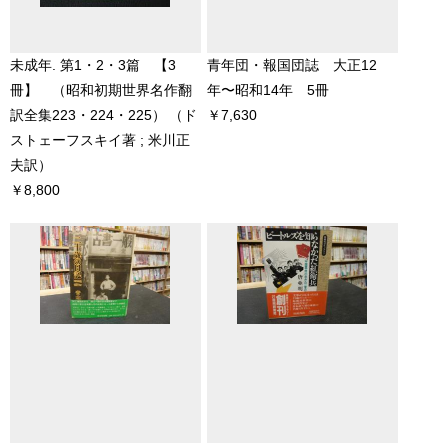
未成年. 第1・2・3篇 【3
青年団・報国団誌 大正12
冊】 （昭和初期世界名作翻
年〜昭和14年 5冊
訳全集223・224・225）
（ド
￥7,630
ストェーフスキイ著 ; 米川正
夫訳）
￥8,800