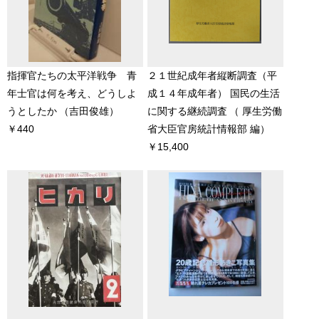
指揮官たちの太平洋戦争 青
２１世紀成年者縦断調査（平
年士官は何を考え、どうしよ
成１４年成年者） 国民の生活
うとしたか
（吉田俊雄）
に関する継続調査
（ 厚生労働
￥440
省大臣官房統計情報部 編）
￥15,400