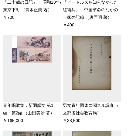
「二十歳の日記」 昭和28年/
「ビートルズを知らなかった
東京下町
（青木正美 著）
紅衛兵」 中国革命のなかの
￥700
一家の記録
（唐亜明 著）
￥400
青年唱歌集：新調韻文 第1
男女青年団体ニ関スル調査
（
編・第2編
（山田美妙 著）
文部省社会教育局）
￥165,000
￥38,500