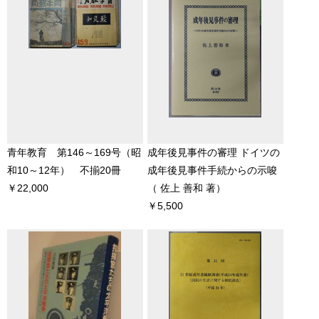
青年教育 第146～169号（昭
成年後見事件の審理 ドイツの
和10～12年） 不揃20冊
成年後見事件手続からの示唆
￥22,000
（ 佐上 善和 著）
￥5,500