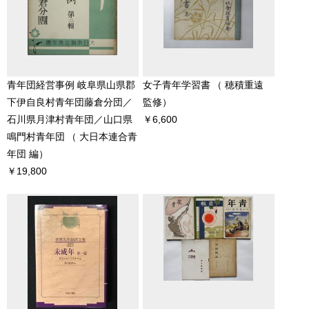
青年団経営事例 岐阜県山県郡
女子青年学習書
（ 穂積重遠
下伊自良村青年団藤倉分団／
監修）
石川県月津村青年団／山口県
￥6,600
鳴門村青年団
（ 大日本連合青
年団 編）
￥19,800