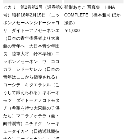
ヒカリ 第2巻第2号（通巻第6
雛形あきこ 写真集 HINA
号）昭和18年2月15日
（ニッ
COMPLETE
（橋本雅司 ほか
ポンノセーネンシドーシャヨ
撮影）
リ ダイトーアノセーネンエ
￥1,000
（日本の青年指導者より大東
亜の青年へ 大日本青少年団
長 陸軍大将 鈴木孝雄）ニ
ッポンノセーネン ワ ココ
カラ シドーサレル（日本の
青年はここから指導される）
コーシテ キタエラレル（こ
うして鍛えられる）キボーオ
モツ ダイトーアノコドモタ
チ（希望を持つ大東亜の子供
たち）マニラノオテラ（画・
向井潤吉）ニチドク ソーキ
ュータイカイ（日徳送球競技