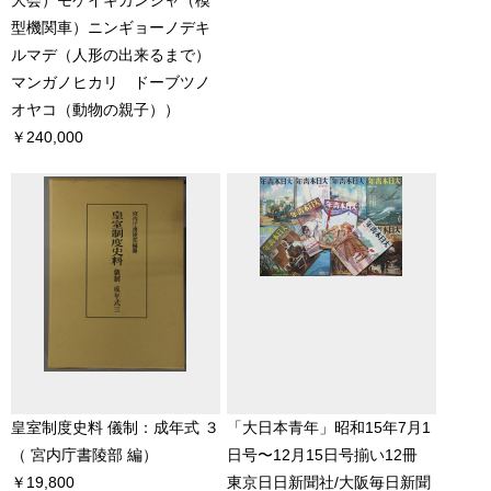
大会）モケイキカンシャ（模
型機関車）ニンギョーノデキ
ルマデ（人形の出来るまで）
マンガノヒカリ ドーブツノ
オヤコ（動物の親子））
￥240,000
皇室制度史料 儀制：成年式 ３
「大日本青年」昭和15年7月1
（ 宮内庁書陵部 編）
日号〜12月15日号揃い12冊
￥19,800
東京日日新聞社/大阪毎日新聞