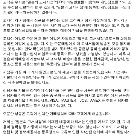
고객은 수시로 “일본의 고서서점”의ID와 비밀번호를 이용하여 개인정보를 삭제 또
는 수정을 간편하게 할 수 있으며, “일본의 고서서점”에 등록한 개인정보는 타인에
게 팔리거나 차용당하지 않습니다.
고객이 각 서점에서 상품을 주문하는 것은 고객과 서점의 직접거래 입니다. 각 서
점의 거래방법 등 사항은 우선 서점의 소개 등에서 충분히 확인하십시오. 이외, 도
쿄도 고서적상업협회는 각종 거래에 대하여 간섭을 진행하지 않습니다.
고객이 메일로 주문한 후 확인메일은 자동으로 “일본의 고서서점”으로부터 회원의
등록된 메일에 발송됩니다. 이는 주문메일이 이미 고서서점에 발송된 것을 통지하
는 것 입니다. 만약 확인메일을 받지 못하였다면 공급상 등의 설비에 에러가 생겼
거나 또는 회원가입시 메일주소에 등록오류가 생겼을 가능성이 있습니다. 이후 서
점은 해외배송의 가능여부, 재고 여부, 배송비용을 포함한 합계금액, 지불방식, 반
품조건 등을 내용으로하는 “주문메일 접수”메일을 보내게 됩니다.
서점은 가끔 여러 가지 원인으로 인해 재고가 없을 가능성이 있습니다. 서점마다
지불방식과 배송방식은 차이가 있으므로, 구체적 사항은 서점과 연락하여 확인하
신 뒤 주문메일을 보내십시오.
신용카드 지불은 검색창에 신용카드 아이콘이 있는 상품에만 한하여 적용됩니다.
신용카드 아이콘이 있는 상품 중 원하는 상품을 클릭하시고 결제방식에서 신용카
드 지불방식을 선택하십시오. VISA、MASTER、JCB、AMEX 등 주요 신용카드
회사의 신용카드는 모두 사용이 가능합니다.
주문한 상품은 고객이 선택한 거래방식에 따라 고객에게 배송됩니다.
저희는 “일본의 고서서점”에 게재된 내용에 대해서는 만전을 기하고 있지만, 그 내
용의 정확성 등 사항에 대해서는 어떠한 보증도 하지 않습니다. 도쿄도 고서적상
업협회 및 정보제공자는 등록정보의 오류로 인한 직•간접 손해에 대하여 책임지지