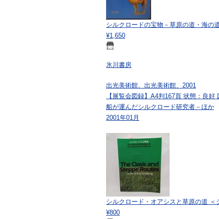
シルクロードの宝物－草原の道・海の
¥1,650
氷川書房
出光美術館、出光美術館、2001
【展覧会図録】A4判167頁 状態：良
船が運んだシルクロード研究者－ほか
2001年01月
シルクロード・オアシスと草原の道 ＜シルクロード大文明
¥800