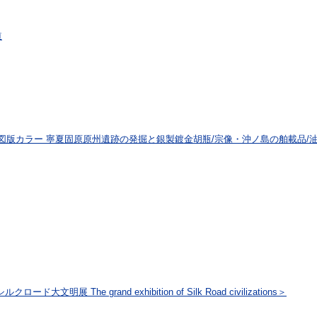
道
好 図版カラー 寧夏固原原州遺跡の発掘と銀製鍍金胡瓶/宗像・沖ノ島の舶載品/
展 The grand exhibition of Silk Road civilizations＞