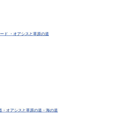
s シルクロード ・オアシスと草原の道
道・オアシスと草原の道・海の道