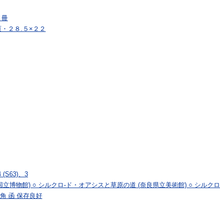
３冊
・２８.５×２２
(S63)、3
立博物館) ○ シルクロ-ド・オアシスと草原の道 (奈良県立美術館) ○ シルクロ
ド角 函 保存良好