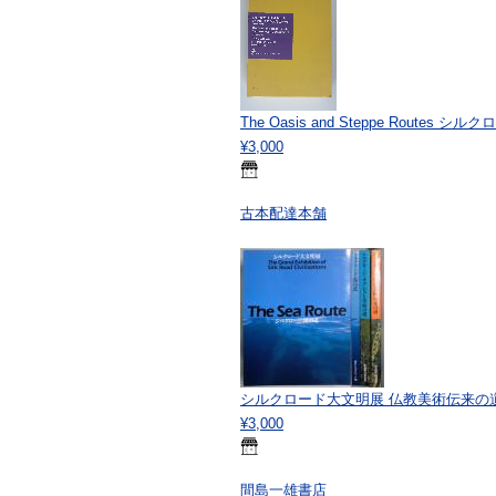
The Oasis and Steppe Route
¥3,000
古本配達本舗
シルクロード大文明展 仏教美術伝来の
¥3,000
間島一雄書店