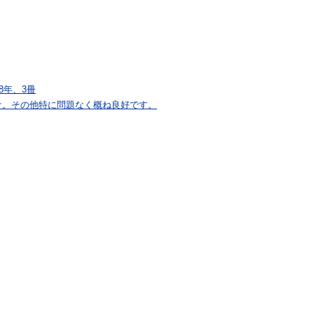
8年、3冊
ケ。その他特に問題なく概ね良好です。