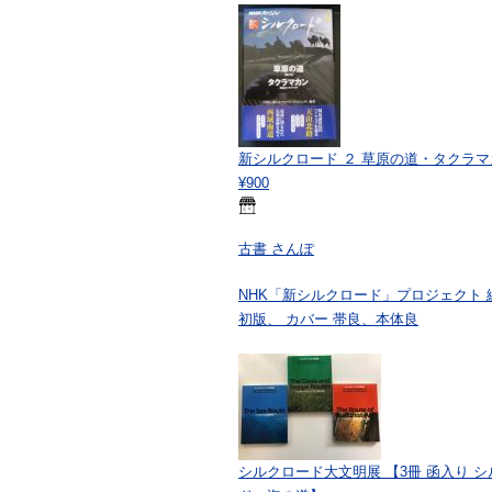
新シルクロード ２ 草原の道・タクラマ
¥900
古書 さんぽ
NHK「新シルクロード」プロジェクト 編
初版、 カバー 帯良、本体良
シルクロード大文明展 【3冊 函入り 