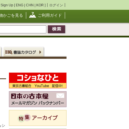
Sign Up [
ENG
|
CHN
|
KOR
]
ログイン
物かごを見る
ご利用ガイド
らシ