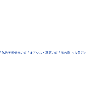
 仏教美術伝来の道 / オアシスと草原の道 / 海の道 ＜古美術＞
m