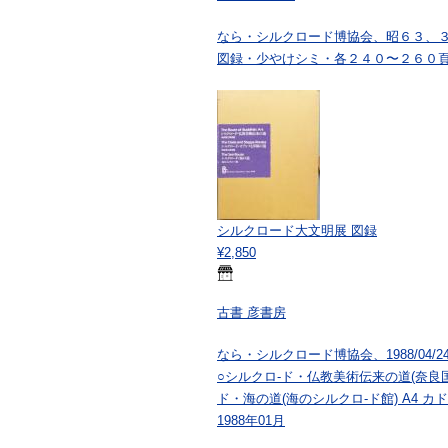
なら・シルクロード博協会、昭６３、
図録・少やけシミ・各２４０〜２６０頁
シルクロード大文明展 図録
¥2,850
古書 彦書房
なら・シルクロード博協会、1988/04/24 
○シルクロ-ド・仏教美術伝来の道(奈良国
ド・海の道(海のシルクロ-ド館) A4 カ
1988年01月