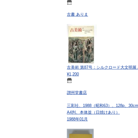
古書 ありま
古美術 第87号：シルクロード大文明展 /
¥1,200
讃州堂書店
三彩社、1988（昭和63）、128p、30c
A4判、本体並（日焼けあり）
1988年01月