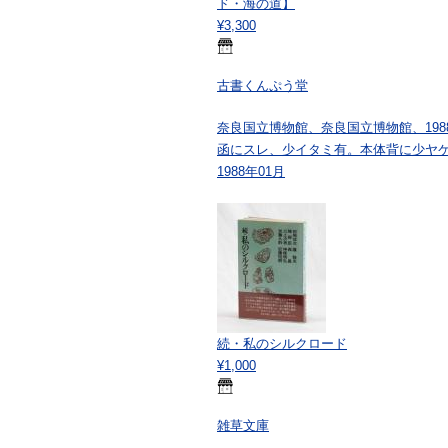
ド・海の道】
¥3,300
古書くんぷう堂
奈良国立博物館、奈良国立博物館、198
函にスレ、少イタミ有。本体背に少ヤ
1988年01月
続・私のシルクロード
¥1,000
雑草文庫