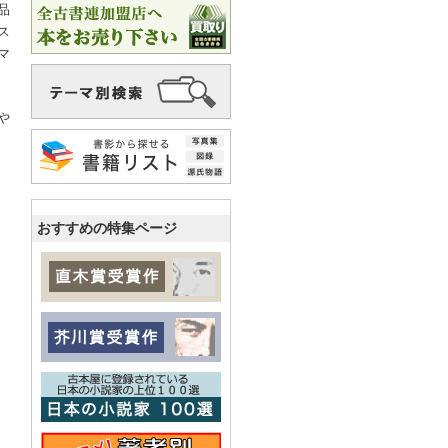
品
ス
マ
や
おすすめの特集ページ