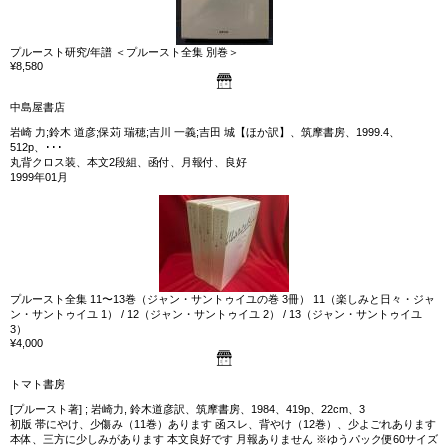
プルースト研究/年譜 ＜プルースト全集 別巻＞
¥8,580
中島屋書店
岩崎 力;鈴木 道彦;保苅 瑞穂;吉川 一義;吉田 城【ほか訳】、筑摩書房、1999.4、
512p、･･･
丸背クロス装、本文2段組、函付、月報付、良好
1999年01月
プルースト全集 11〜13巻（ジャン・サントゥイユの巻 3冊） 11（楽しみと日々・ジャ
ン・サントゥイユ 1） / 12（ジャン・サントゥイユ 2） / 13（ジャン・サントゥイユ
3）
¥4,000
トマト書房
[プルースト著] ; 岩崎力, 鈴木道彦訳、筑摩書房、1984、419p、22cm、3
初版 帯にやけ、少傷み（11巻）あります 函スレ、背やけ（12巻）、少よごれあります
本体、三方に少しみがあります 本文良好です 月報ありません ※ゆうパック便60サイズ