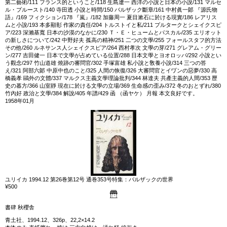
第二藝術/111 フランス的ということ/118 生島遼一 西洋の小說と日本の小說/131 マルセ
ル・プルースト/140 寺田透 小說と時間/150 バルザック斷章/161 中村眞一郞 『源氏物
語』/169 フィクション/178 『嵐』/182 加藤周一 夏目漱石に於ける現實/186 レアリス
ムと小說/193 本多顯彰 作家の責任/204 トルストイと私/211 プルタークとシェイクスピ
ア/223 深瀨基寬 日本の沙漠のなかに/230 Ｔ・Ｅ・ヒュームとパスカル/235 エリオット
の新しさについて/242 中野好夫 孤高の精神/251 二つの文學/255 フォールスタフ的方法
その他/260 ルネサンス人シェイクスピア/264 西村孝次 文學の芽/271 グレアム・グリー
ン/277 吉田健一 日本で文學が占めている位置/288 日本文學とヨオロッパ/292 小說とい
う觀念/297 竹山道雄 燒跡の審問官/302 手塚富雄 私小說と敎養小說/314 三つの答
え/321 阿部六郞 中原中也のこと/325 人間の恢復/326 大審問官とイヷンの惡夢/330 高
橋義孝 鷗外の文體/337 マルクス主義文學理論批判/344 林達夫 共產主義的人間/353 歷
史の暮方/366 山室靜 現在に於ける文學の立場/369 生命感の歪み/372 冬のおとずれ/380
竹內好 政治と文學/384 解說/405 年譜/429 函 （函ヤケ） 月報 本文良好です。
1958年01月
ユリイカ 1994.12 第26巻第12号 通巻353号特集：バルザックの世界
¥500
書肆 秋櫻舎
青土社、1994.12、326p、22,2×14.2