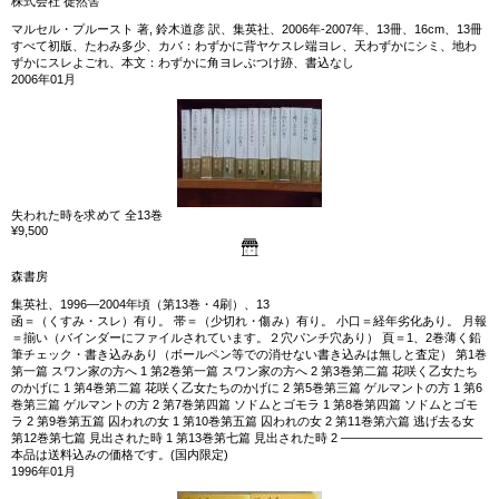
株式会社 徒然舎
マルセル・プルースト 著, 鈴木道彦 訳、集英社、2006年-2007年、13冊、16cm、13冊
すべて初版、たわみ多少、カバ：わずかに背ヤケスレ端ヨレ、天わずかにシミ、地わ
ずかにスレよごれ、本文：わずかに角ヨレぶつけ跡、書込なし
2006年01月
失われた時を求めて 全13巻
¥9,500
森書房
集英社、1996—2004年頃（第13巻・4刷）、13
函＝（くすみ・スレ）有り。 帯＝（少切れ・傷み）有り。 小口＝経年劣化あり。 月報
＝揃い（バインダーにファイルされています。２穴パンチ穴あり） 頁＝1、2巻薄く鉛
筆チェック・書き込みあり（ボールペン等での消せない書き込みは無しと査定） 第1巻
第一篇 スワン家の方へ 1 第2巻第一篇 スワン家の方へ 2 第3巻第二篇 花咲く乙女たち
のかげに 1 第4巻第二篇 花咲く乙女たちのかげに 2 第5巻第三篇 ゲルマントの方 1 第6
巻第三篇 ゲルマントの方 2 第7巻第四篇 ソドムとゴモラ 1 第8巻第四篇 ソドムとゴモ
ラ 2 第9巻第五篇 囚われの女 1 第10巻第五篇 囚われの女 2 第11巻第六篇 逃げ去る女
第12巻第七篇 見出された時 1 第13巻第七篇 見出された時 2 ———————————–
本品は送料込みの価格です。(国内限定)
1996年01月