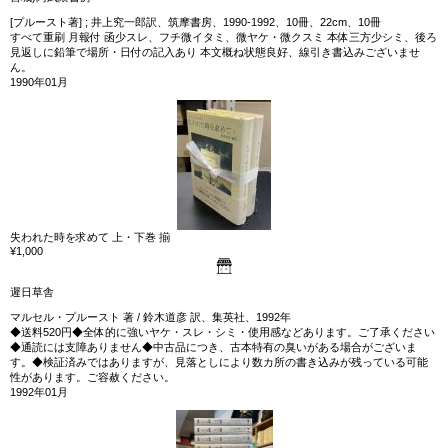
[プルースト著] ; 井上究一郎訳、筑摩書房、1990-1992、10冊、22cm、10冊
すべて重刷 月報付 函少スレ、フチ微イタミ、微ヤケ・微クスミ 本体三方少シミ、後ろ
見返しに鉛筆で場所・日付の記入あり 本文概ね状態良好、線引き書込みございませ
ん。
1990年01月
失われた時を求めて 上・下巻 揃
¥1,000
遲日草舎
マルセル・プルースト 著 / 鈴木道彦 訳、集英社、1992年
◆送料520円◆全体的に強いヤケ・スレ・シミ・使用感などあります。ご了承ください
◆通読には支障ありません◆中古品につき、古本特有の臭いがある場合がございま
す。◆検証済みではありますが、見落としにより数カ所の書き込みが残っている可能
性があります。ご容赦ください。
1992年01月