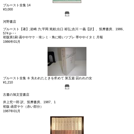
プルースト全集 14
¥3,000
河野書店
プルースト【著】;岩崎 力;平岡 篤頼;出口 裕弘;吉川 一義【訳】、筑摩書房、1986、
574 p･･･
初版第1刷 函ややヤケ・埃シミ・角に軽いツブレ 帯ややイタミ 月報
1986年01月
プルースト全集 ８ 失われたときを求めて 第五篇 囚われの女
¥1,210
古書の旭文堂書店
井上究一郎 訳、筑摩書房、1987、1
初版 函背ヤケ（赤い部分）
1987年01月