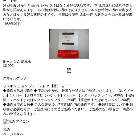
ー、１冊
第2刷 函 月報付き 函 汚れやイタミはなく良好な状態です。 本 後見返しに値札半券と
剥がし跡があります。その他は特段の汚れはありません。本文は特段の汚れや書き込
みなどはなく良好な状態の本です。 月報は佐藤朔 遠山一行 大庭みな子 西永良成が書
いています。
1985年01月
胡麻と百合 愛蔵版
¥3,000
スマイルブック
ラスキン ジョン;プルースト M.【著】;吉･･･
◆発送方法及び送料◆ 下記の中から、最適な発送方法で発送いたします。 【ゆうメー
ル】180円～ 【クロネコゆうパケット】250円～ 【レターパックライト】430円 【宅急
便コンパクトまたはレターパックプラス】600円 【宅急便またはゆうパック】800円～
◆発送までの日数◆ ご入金確認後、7営業日以内の発送です。 ◆領収書について◆ 領
収書が必要な方は、ご注文時にその旨ご連絡ください。 ご連絡のない場合は、商品の
みの発送となります。
言語
ページTOPへ