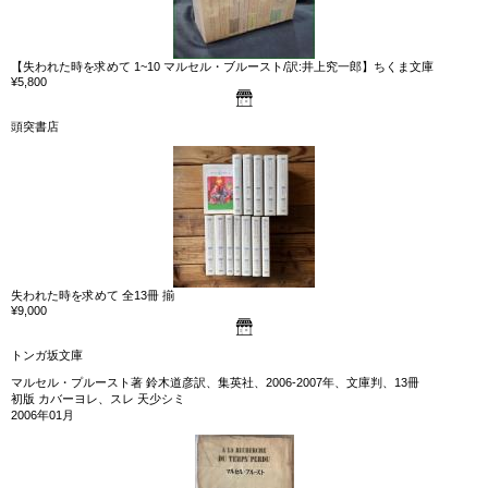
【失われた時を求めて 1~10 マルセル・ブルースト/訳:井上究一郎】ちくま文庫
¥5,800
頭突書店
失われた時を求めて 全13冊 揃
¥9,000
トンガ坂文庫
マルセル・プルースト著 鈴木道彦訳、集英社、2006-2007年、文庫判、13冊
初版 カバーヨレ、スレ 天少シミ
2006年01月