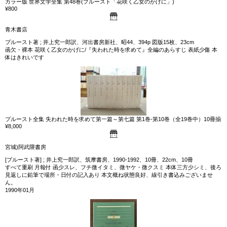
カラー版 世界文学全集 第48巻(プルースト「花咲く乙女のかげに」)
¥800
青木書店
プルースト著 ; 井上究一郎訳、河出書房新社、昭44、394p 図版15枚、23cm
函欠・裸本 花咲く乙女のかげに/『失われた時を求めて』全編のあらすじ 表紙少傷 本
体はきれいです
プルースト全集 失われた時を求めて第一篇～第七篇 第1巻-第10巻（全19巻中）10冊揃
¥8,000
宮城)阿武隈書房
[プルースト著] ; 井上究一郎訳、筑摩書房、1990-1992、10冊、22cm、10冊
すべて重刷 月報付 函少スレ、フチ微イタミ、微ヤケ・微クスミ 本体三方少シミ、後ろ
見返しに鉛筆で場所・日付の記入あり 本文概ね状態良好、線引き書込みございませ
ん。
1990年01月