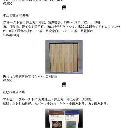
¥8,000
水たま書店 桜井店
[プルースト著] ; 井上究一郎訳、筑摩書房、1984～89年、22cm、16冊
函。月報揃。帯イタミ箇所有。函に経年ヤケ・シミ。5.10.1215巻：元セロファン外
れ。8巻：函角小潰れ。13巻：目次余白にシミ。10巻：月報折れ。
1984年01月
失われた時を求めて（１～7）全7冊揃
¥4,500
たなべ書店本店
マルセル・プルースト作 淀野隆三・井上究一郎ほか訳、新潮社
状態：おおむね良好。カバー：少汚れ・ヤケ・少傷みあり。函：傷みあり。