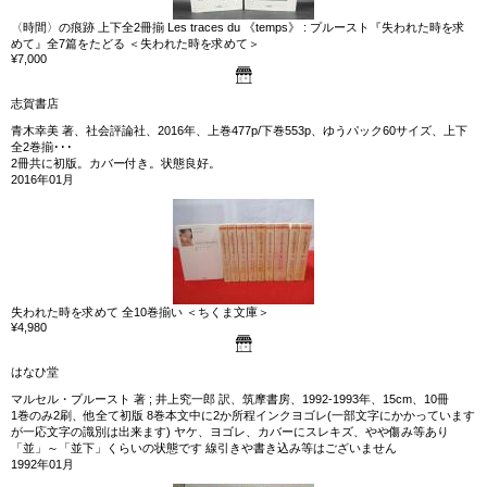
〈時間〉の痕跡 上下全2冊揃 Les traces du 《temps》 : プルースト『失われた時を求
めて』全7篇をたどる ＜失われた時を求めて＞
¥7,000
志賀書店
青木幸美 著、社会評論社、2016年、上巻477p/下巻553p、ゆうパック60サイズ、上下
全2巻揃･･･
2冊共に初版。カバー付き。状態良好。
2016年01月
失われた時を求めて 全10巻揃い ＜ちくま文庫＞
¥4,980
はなひ堂
マルセル・プルースト 著 ; 井上究一郎 訳、筑摩書房、1992‐1993年、15cm、10冊
1巻のみ2刷、他全て初版 8巻本文中に2か所程インクヨゴレ(一部文字にかかっています
が一応文字の識別は出来ます) ヤケ、ヨゴレ、カバーにスレキズ、やや傷み等あり
「並」～「並下」くらいの状態です 線引きや書き込み等はございません
1992年01月