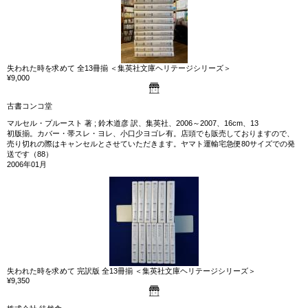
失われた時を求めて 全13冊揃 ＜集英社文庫ヘリテージシリーズ＞
¥9,000
古書コンコ堂
マルセル・プルースト 著 ; 鈴木道彦 訳、集英社、2006～2007、16cm、13
初版揃。カバー・帯スレ・ヨレ、小口少ヨゴレ有。店頭でも販売しておりますので、
売り切れの際はキャンセルとさせていただきます。ヤマト運輸宅急便80サイズでの発
送です（88）
2006年01月
失われた時を求めて 完訳版 全13冊揃 ＜集英社文庫ヘリテージシリーズ＞
¥9,350