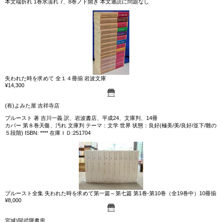
本文端折れ 1巻水濡れ 7、8巻ノド開き 本文通読に問題なし
失われた時を求めて 全１４冊揃 岩波文庫
¥14,300
(有)よみた屋 吉祥寺店
プルースト 著 吉川一義 訳、岩波書店、平成24、文庫判、14冊
カバー 第８巻天傷、汚れ 文庫判 テーマ：文学 世界 状態：良好(極美/美/良好/並下/難の
５段階) ISBN: **** 在庫ＩＤ:251704
プルースト全集 失われた時を求めて第一篇～第七篇 第1巻-第10巻（全19巻中）10冊揃
¥8,000
宮城)阿武隈書房