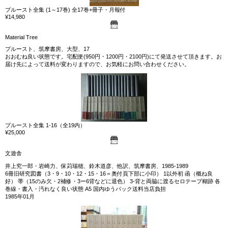
プルースト全集 (1～17巻) 全17巻+冊子・月報付
¥14,980
Material Tree
プルースト、筑摩書房、大型、17
おおむね良い状態です。宅配便(950円・1200円・2100円)にて発送させて頂きます。お
届け先によって送料が変わりますので、お気軽にお問い合わせください。
プルースト全集 1‐16（全19内）
¥25,000
文遊舎
井上究一郎・岩崎力、保苅瑞穂、鈴木道彦、他訳、筑摩書房、1985‐1989
6冊旧研究図書（3・9・10・12・15・16＝奥付頁下部に小印） 1以外初 函（概ね良
好） 帯（15のみ欠・2補修・3ー6背などに退色） 3‐背と両脇に渡るセロテープ糊跡 各
巻線・書入・汚れなく良い状態 A5 国内ゆうパック送料当店負担
1985年01月