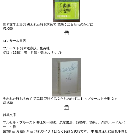
世界文学全集65 失われた時を求めて 花咲く乙女たちのかげに
¥1,000
ロンサール書店
プルースト 鈴木道彦訳、集英社
初版（1980） 帯・月報・売上スリップ付
失われた時を求めて 第二篇 花咲く乙女たちのかげにⅠ ＜プルースト全集 ２＞
¥1,530
雑草文庫
マルセル・プルースト 井上究一郎訳、筑摩書房、1985年、359ｐ、A5判ハードカバ
ー、１冊
第2刷 函 月報付き 函 汚れやイタミはなく良好な状態です。 本 後見返しに値札半券と