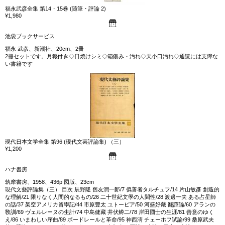
福永武彦全集 第14・15巻 (随筆・評論 2)
¥1,980
池袋ブックサービス
福永 武彦、新潮社、20cm、2冊
2冊セットです。月報付き◇日焼けシミ◇箱傷み・汚れ◇天小口汚れ◇通読には支障な
い書籍です
現代日本文学全集 第96 (現代文芸評論集) （三）
¥1,200
ハナ書房
筑摩書房、1958、436p 図版、23cm
現代文藝評論集（三） 目次 辰野隆 舊友潤一郞/7 僞善者タルチュフ/14 片山敏彥 創造的
な理解/21 限りなく人間的なるもの/26 二十世紀文學の人間性/28 渡邊一夫 ある占星師
の話/37 架空アメリカ留學記/44 市原豐太 ユトーピア/50 河盛好藏 翻譯論/60 アランの
敎訓/69 ヴェルレーヌの生計/74 中島健藏 井伏鱒二/78 岸田國士の生涯/81 善意のゆく
え/86 いまわしい序曲/89 ボードレールと革命/95 神西淸 チェーホフ試論/99 桑原武夫