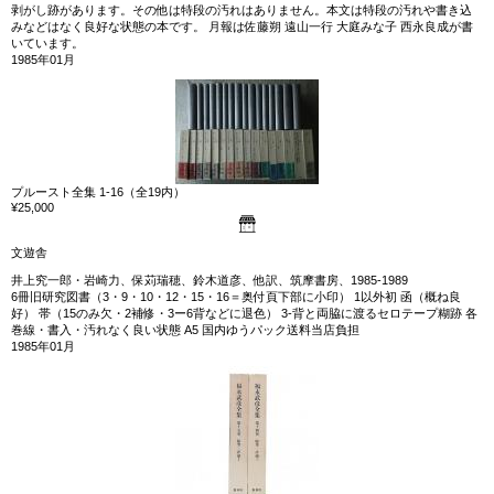
剥がし跡があります。その他は特段の汚れはありません。本文は特段の汚れや書き込
みなどはなく良好な状態の本です。 月報は佐藤朔 遠山一行 大庭みな子 西永良成が書
いています。
1985年01月
プルースト全集 1‐16（全19内）
¥25,000
文遊舎
井上究一郎・岩崎力、保苅瑞穂、鈴木道彦、他訳、筑摩書房、1985‐1989
6冊旧研究図書（3・9・10・12・15・16＝奥付頁下部に小印） 1以外初 函（概ね良
好） 帯（15のみ欠・2補修・3ー6背などに退色） 3‐背と両脇に渡るセロテープ糊跡 各
巻線・書入・汚れなく良い状態 A5 国内ゆうパック送料当店負担
1985年01月