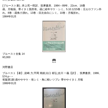
[プルースト著] ; 井上究一郎訳、筑摩書房、1984～89年、22cm、16冊
函。月報揃。帯イタミ箇所有。函に経年ヤケ・シミ。5.10.1215巻：元セロファン外
れ。8巻：函角小潰れ。13巻：目次余白にシミ。10巻：月報折れ。
1984年01月
プルースト全集 14
¥3,000
河野書店
プルースト【著】;岩崎 力;平岡 篤頼;出口 裕弘;吉川 一義【訳】、筑摩書房、1986、
574 p･･･
初版第1刷 函ややヤケ・埃シミ・角に軽いツブレ 帯ややイタミ 月報
1986年01月