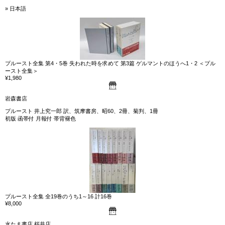
» 日本語
プルースト全集 第4・5巻 失われた時を求めて 第3篇 ゲルマントのほうへ1・2 ＜プル
ースト全集＞
¥1,980
岩森書店
プルースト 井上究一郎 訳、筑摩書房、昭60、2冊、菊判、1冊
初版 函帯付 月報付 帯背褪色
プルースト全集 全19巻のうち1～16 計16巻
¥8,000
水たま書店 桜井店