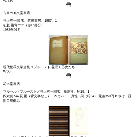
¥1,210
古書の旭文堂書店
井上究一郎 訳、筑摩書房、1987、1
初版 函背ヤケ（赤い部分）
1987年01月
現代世界文学全集 9 プルースト 花咲く乙女たち
¥700
花木堂書店
マルセル・プルースト／井上究一郎訳、新潮社、昭28、1
四六判 547頁 函（背文字なし）・本カバー・月報 5刷（昭34） 元値350円 B やけ・函
開口部傷み