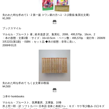
失われた時を求めて1・2 第一篇 スワン家の方へ1・2 (2冊揃 集英社文庫)
¥1,000
ブックスマイル
マルセル・プルースト 著 ; 鈴木道彦 訳、集英社、2006、495,570p、16cm、2
・本の形態：文庫2冊 ・サイズ：16×10.5cm ・ページ数：495,570p ・発行年：2006年
3月22日(第1刷) ・ISBN ：セット品 ◆本の状態：非常に良い。
2006年01月
失われた時を求めて ちくま文庫10巻揃
¥4,500
コ本や honkbooks
マルセル・プルースト、筑摩書房、文庫版、10巻
井上究一郎：訳 ソフトカバー 日本語 全体に表紙スレ・キズ・ヤケ等少傷み 小口キズ