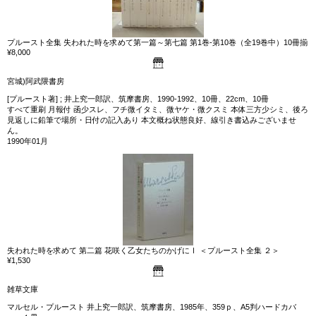
プルースト全集 失われた時を求めて第一篇～第七篇 第1巻-第10巻（全19巻中）10冊揃
¥8,000
宮城)阿武隈書房
[プルースト著] ; 井上究一郎訳、筑摩書房、1990-1992、10冊、22cm、10冊
すべて重刷 月報付 函少スレ、フチ微イタミ、微ヤケ・微クスミ 本体三方少シミ、後ろ
見返しに鉛筆で場所・日付の記入あり 本文概ね状態良好、線引き書込みございませ
ん。
1990年01月
失われた時を求めて 第二篇 花咲く乙女たちのかげにⅠ ＜プルースト全集 ２＞
¥1,530
雑草文庫
マルセル・プルースト 井上究一郎訳、筑摩書房、1985年、359ｐ、A5判ハードカバ