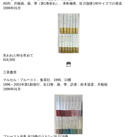
A5判、月報揃、函、帯（第1巻折れ）、本体極美、佐川急便140サイズでの発送
1996年01月
失われた時を求めて
¥16,500
三茶書房
マルセル・プルースト、集英社、1996、13冊
1996～2001年第1刷発行、全13巻、函、帯、訳者：鈴木道彦、月報揃
1996年01月
プルースト全集 全19巻のうち1～16 計16巻