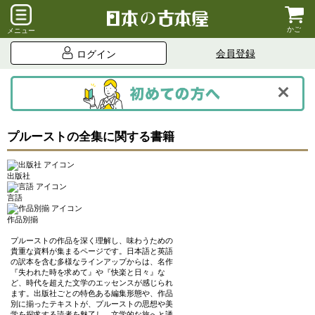
かご
メニュー
会員登録
ログイン
プルーストの全集に関する書籍
出版社
言語
作品別揃
プルーストの作品を深く理解し、味わうための
貴重な資料が集まるページです。日本語と英語
の訳本を含む多様なラインアップからは、名作
『失われた時を求めて』や『快楽と日々』な
ど、時代を超えた文学のエッセンスが感じられ
ます。出版社ごとの特色ある編集形態や、作品
別に揃ったテキストが、プルーストの思想や美
学を探求する読者を魅了し、文学的な旅へと誘