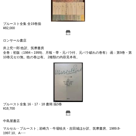
プルースト全集 全19巻揃
¥82,000
ロンサール書店
井上究一郎 他訳、筑摩書房
全巻：初版（1984～1999)、月報・帯・元パラ付、元パラ破れの巻有） 函：第9巻・第
10巻元セロ無。他の巻は有。 2種類の内容見本有。
プルースト全集 16・17・18 書簡 揃3巻
¥18,700
中島屋書店
マルセル・プルースト ; 岩崎力・牛場暁夫・吉田城ほか訳、筑摩書房、1989.8-
1997.10、A･･･