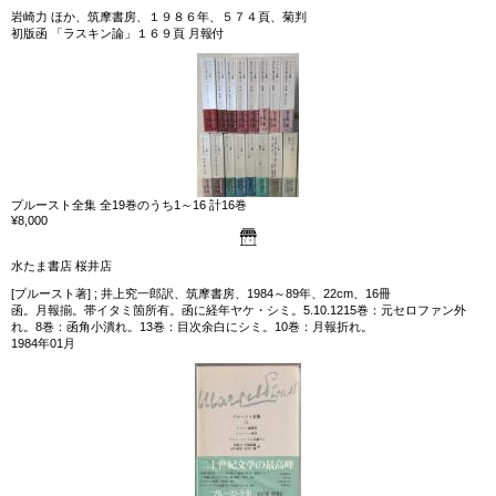
岩崎力 ほか、筑摩書房、１９８６年、５７４頁、菊判
初版函 「ラスキン論」１６９頁 月報付
プルースト全集 全19巻のうち1～16 計16巻
¥8,000
水たま書店 桜井店
[プルースト著] ; 井上究一郎訳、筑摩書房、1984～89年、22cm、16冊
函。月報揃。帯イタミ箇所有。函に経年ヤケ・シミ。5.10.1215巻：元セロファン外
れ。8巻：函角小潰れ。13巻：目次余白にシミ。10巻：月報折れ。
1984年01月