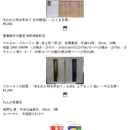
失われた時を求めて 全10冊揃い（ちくま文庫）
¥5,060
愛書館中川書房 神田神保町店
マルセル・プルースト 著 ; 井上究一郎 訳、筑摩書房、平成4-5年、15cm、10冊
初版 1992-1993年 （少痛み・少ヤケ・少ゆがみ/小口少汚れ/カバー少痛み・少汚れ・少
ヤケシミ/第1・6・7・10巻カバー少破れ/第10巻ページ少折れ跡）
プルーストの部屋 : 『失われた時を求めて』を読む 上下セット 揃い ＜中公文庫＞
¥1,000
れんが堂書店
海野弘 著、中央公論新社、16cm、2冊
カバーヤケ、天地部小口ヤケ