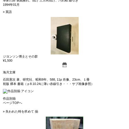
本体のみ 表紙擦れ、焼け 三方向焼け、汚れ軽 線引き
1994年01月
» 英語
ジヨンソン博士とその群
¥1,500
海月文庫
石田憲次 著、研究社、昭和8年、588, 11p 肖像、23cm、１冊
初版 裸本 書籍（ｐ8.10.24に薄い赤線引き・・・サブ画像参照）
作品別揃
ページTOPへ
» 失われた時を求めて 揃