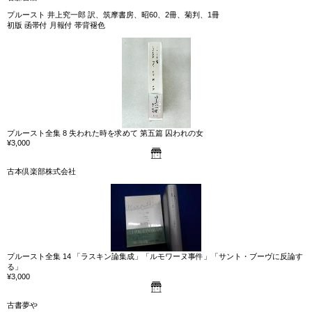
プルースト 井上究一郎 訳、筑摩書房、昭60、2冊、菊判、1冊
初版 函帯付 月報付 帯背褪色
プルースト全集 8 失われた時を求めて 第五篇 囚われの女
¥3,000
古本倶楽部株式会社
プルースト全集 14 「ラスキン論集成」「ルモワーヌ事件」「サント・ブーヴに反論す
る」
¥3,000
古書夢や