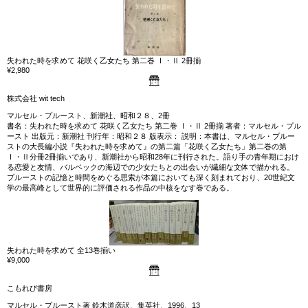
失われた時を求めて 花咲く乙女たち 第二巻 Ⅰ・Ⅱ 2冊揃
¥2,980
株式会社 wit tech
マルセル・プルースト、新潮社、昭和２８、2冊
書名：失われた時を求めて 花咲く乙女たち 第二巻 Ⅰ・Ⅱ 2冊揃 著者：マルセル・プル
ースト 出版元：新潮社 刊行年：昭和２８ 版表示： 説明：本書は、マルセル・プルー
ストの大長編小説『失われた時を求めて』の第二篇「花咲く乙女たち」第二巻の第
Ⅰ・Ⅱ分冊2冊揃いであり、新潮社から昭和28年に刊行された。語り手の青年期におけ
る恋愛と友情、バルベックの海辺での少女たちとの出会いが繊細な文体で描かれる。
プルーストの記憶と時間をめぐる思索が本篇においても深く刻まれており、20世紀文
学の最高峰として世界的に評価される作品の中核をなす巻である。
失われた時を求めて 全13巻揃い
¥9,000
こもれび書房
マルセル・プルースト著 鈴木道彦訳、集英社、1996、13