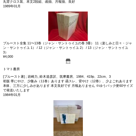
丸背クロス装、本文2段組、函揃、月報揃、良好
1989年01月
プルースト全集 11〜13巻（ジャン・サントゥイユの巻 3冊） 11（楽しみと日々・ジャ
ン・サントゥイユ 1） / 12（ジャン・サントゥイユ 2） / 13（ジャン・サントゥイユ
3）
¥4,000
トマト書房
[プルースト著] ; 岩崎力, 鈴木道彦訳、筑摩書房、1984、419p、22cm、3
初版 帯にやけ、少傷み（11巻）あります 函スレ、背やけ（12巻）、少よごれあります
本体、三方に少しみがあります 本文良好です 月報ありません ※ゆうパック便60サイズ
で発送いたします
1984年01月