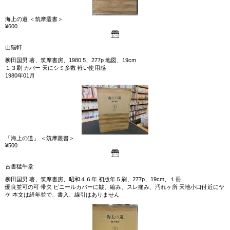
海上の道 ＜筑摩叢書＞
¥600
山猫軒
柳田国男 著、筑摩書房、1980.5、277p 地図、19cm
１３刷 カバー 天にシミ多数 軽い使用感
1980年01月
「海上の道」 ＜筑摩叢書＞
¥500
古書猛牛堂
柳田国男 著、筑摩書房、昭和４６年 初版年５刷、277p、19cm、１冊
優良並可の可 帯欠 ビニールカバーに皺、縮み、スレ痛み、汚れヶ所 天地小口付近にヤ
ケ 本文は経年並で、書入、線引はありません