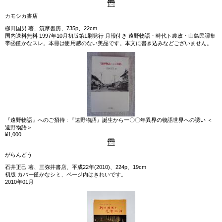
カモシカ書店
柳田国男 著、筑摩書房、735p、22cm
国内送料無料 1997年10月初版第1刷発行 月報付き 遠野物語・時代ト農政・山島民譚集
帯函僅かなスレ。本冊は使用感のない美品です。本文に書き込みなどございません。
『遠野物語』へのご招待 : 『遠野物語』誕生から一〇〇年異界の物語世界への誘い ＜
遠野物語＞
¥1,000
がらんどう
石井正己 著、三弥井書店、平成22年(2010)、224p、19cm
初版 カバー僅かなシミ、ページ内はきれいです。
2010年01月