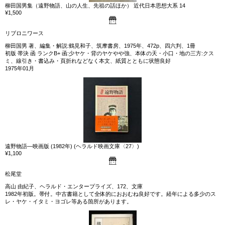
柳田国男集（遠野物語、山の人生、先祖の話ほか） 近代日本思想大系 14
¥1,500
リブロニワース
柳田国男 著、編集・解説:鶴見和子、筑摩書房、1975年、472p、四六判、1冊
初版 帯決 函 ランクB+ 函:少ヤケ・背のヤケやや強、本体の天・小口・地の三方:クス
ミ、線引き・書込み・頁折れなどなく本文、紙質とともに状態良好
1975年01月
遠野物語―映画版 (1982年) (ヘラルド映画文庫〈27〉)
¥1,100
松尾堂
高山 由紀子、ヘラルド・エンタープライズ、172、文庫
1982年初版。帯付。中古書籍として全体的におおむね良好です。経年による多少のス
レ・ヤケ・イタミ・ヨゴレ等ある箇所があります。