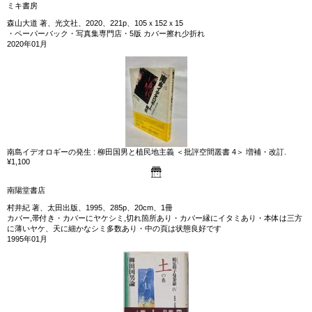
ミキ書房
森山大道 著、光文社、2020、221p、105ｘ152ｘ15
・ペーパーバック・写真集専門店・5版 カバー擦れ少折れ
2020年01月
南島イデオロギーの発生 : 柳田国男と植民地主義 ＜批評空間叢書 4＞ 増補・改訂.
¥1,100
南陽堂書店
村井紀 著、太田出版、1995、285p、20cm、1冊
カバー,帯付き・カバーにヤケシミ,切れ箇所あり・カバー縁にイタミあり・本体は三方
に薄いヤケ、天に細かなシミ多数あり・中の頁は状態良好です
1995年01月