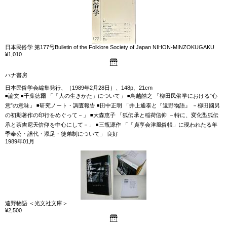
日本民俗学 第177号Bulletin of the Folklore Society of Japan NIHON-MINZOKUGAKU
¥1,010
ハナ書房
日本民俗学会編集発行、（1989年2月28日）、148p、21cm
◾論文 ◾千葉徳爾 「「人の生きかた」について」 ◾鳥越皓之 「柳田民俗学における”心
意”の意味」 ◾研究ノート・調査報告 ◾田中正明 「井上通泰と『遠野物語』 －柳田國男
の初期著作の印行をめぐって－」 ◾大森恵子 「狐伝承と稲荷信仰 －特に、変化型狐伝
承と茶吉尼天信仰を中心にして－」 ◾三瓶源作 「「貞享会津風俗帳」に現われたる年
季奉公・譜代・添足・徒弟制について」 良好
1989年01月
遠野物語 ＜光文社文庫＞
¥2,500