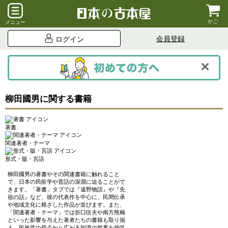
かご
メニュー
会員登録
ログイン
柳田國男に関する書籍
著書
関連著者・テーマ
形式・版・言語
柳田國男の著書やその関連書籍に触れること
で、日本の民俗学や昔話の深淵に迫ることがで
きます。「著書」タブでは『遠野物語』や『先
祖の話』など、彼の代表作を中心に、民間伝承
や地域文化に根ざした作品が並びます。また、
「関連著者・テーマ」では折口信夫や南方熊楠
といった影響を与えた著者たちの書籍も取り揃
え、民族学の視点から広がる知識の世界を提供