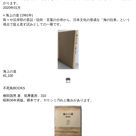
かります。
2020年01月
» 海上の道 (1961年)
島々や沿岸部の昔話・信仰・言葉の分布から、日本文化の形成を「海の往来」という
視点で捉え直す試みとしての一冊です。
海上の道
¥1,100
不死鳥BOOKS
柳田国男 著、筑摩書房、310
昭和36年再版。裸本です。ヤケシミ汚れと傷みがあります。