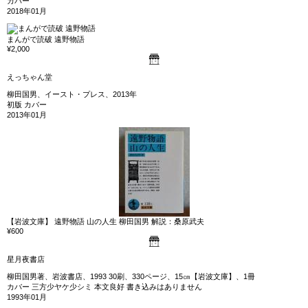
カバー
2018年01月
まんがで読破 遠野物語
¥2,000
えっちゃん堂
柳田国男、イースト・プレス、2013年
初版 カバー
2013年01月
【岩波文庫】 遠野物語 山の人生 柳田国男 解説：桑原武夫
¥600
星月夜書店
柳田国男著、岩波書店、1993 30刷、330ページ、15㎝【岩波文庫】、1冊
カバー 三方少ヤケ少シミ 本文良好 書き込みはありません
1993年01月