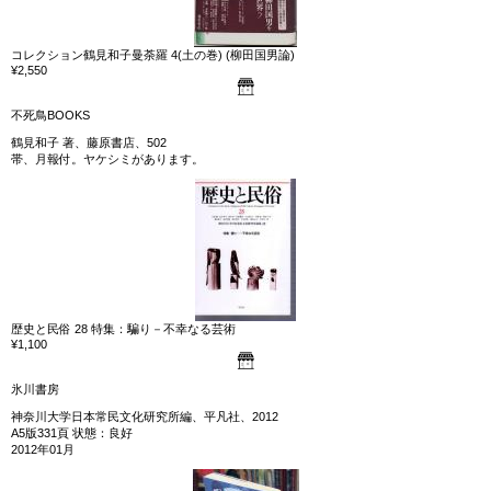
コレクション鶴見和子曼荼羅 4(土の巻) (柳田国男論)
¥2,550
不死鳥BOOKS
鶴見和子 著、藤原書店、502
帯、月報付。ヤケシミがあります。
歴史と民俗 28 特集：騙り－不幸なる芸術
¥1,100
氷川書房
神奈川大学日本常民文化研究所編、平凡社、2012
A5版331頁 状態：良好
2012年01月