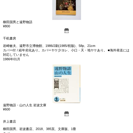
柳田国男と遠野物語
¥800
千机書房
岩崎敏夫、遠野市立博物館、1986/2刷(1985/初版)、58p、21cm
カバー付 / 経年劣化あり。カバーヤケ少ヨレ、小口・天・地ヤケあり。 ■海外発送には
対応していません
1986年01月
遠野物語・山の人生 岩波文庫
¥600
井上書店
柳田国男、岩波書店、2018、385頁、文庫版、1冊