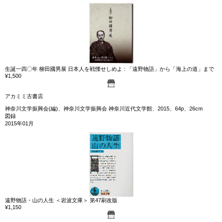
生誕一四〇年 柳田國男展 日本人を戦慄せしめよ : 「遠野物語」から「海上の道」まで
¥1,500
アカミミ古書店
神奈川文学振興会(編)、神奈川文学振興会 神奈川近代文学館、2015、64p、26cm
図録
2015年01月
遠野物語・山の人生 ＜岩波文庫＞ 第47刷改版
¥1,150