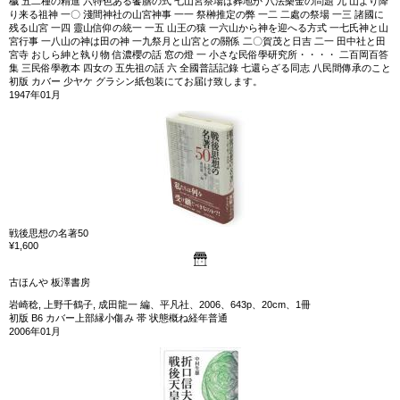
穢 五二種の精進 六特色ある饗膳の式 七山宮祭場は葬地か 八法樂金の問題 九 山より降
り来る祖神 一〇 淺間神社の山宮神事 一一 祭榊推定の弊 一二 二處の祭場 一三 諸國に
残る山宮 一四 靈山信仰の統一 一五 山王の猿 一六山から神を迎へる方式 一七氏神と山
宮行事 一八山の神は田の神 一九祭月と山宮との關係 二〇賀茂と日吉 二一 田中社と田
宮寺 おしら紳と執り物 信濃櫻の話 窓の燈 一 小さな民俗學研究所・・・・ 二百岡百答
集 三民俗學教本 四女の 五先祖の話 六 全國普話記錄 七還らざる同志 八民間傳承のこと
初版 カバー 少ヤケ グラシン紙包装にてお届け致します。
1947年01月
戦後思想の名著50
¥1,600
古ほんや 板澤書房
岩崎稔, 上野千鶴子, 成田龍一 編、平凡社、2006、643p、20cm、1冊
初版 B6 カバー上部縁小傷み 帯 状態概ね経年普通
2006年01月