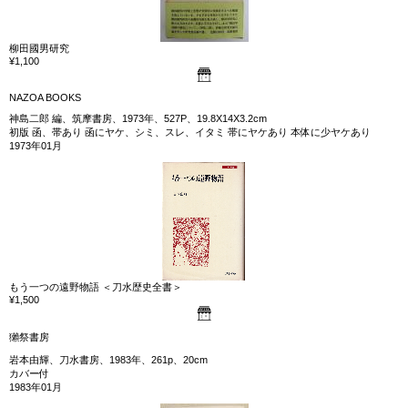
柳田國男研究
¥1,100
NAZOA BOOKS
神島二郎 編、筑摩書房、1973年、527P、19.8X14X3.2cm
初版 函、帯あり 函にヤケ、シミ、スレ、イタミ 帯にヤケあり 本体に少ヤケあり
1973年01月
もう一つの遠野物語 ＜刀水歴史全書＞
¥1,500
獺祭書房
岩本由輝、刀水書房、1983年、261p、20cm
カバー付
1983年01月