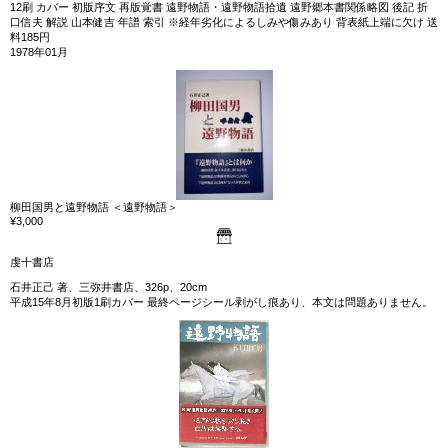
12刷 カバー 初版序文 再版覚書 遠野物語・遠野物語拾遺 遠野郷本書関係略図 後記 折
口信夫 解説 山本健吉 年譜 索引 ※経年劣化によるしみや傷みあり 背表紙上端に欠け 送
料185円
1978年01月
柳田国男と遠野物語 ＜遠野物語＞
¥3,000
虔十書店
石井正己 著、三弥井書店、326p、20cm
平成15年8月初版1刷カバー 最終ページシール剥がし痕あり、本文は問題ありません。