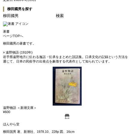
柳田國男を探す
著書
ページTOPへ
柳田國男の著書です。
» 遠野物語 (1910年)
岩手県遠野地方に伝わる逸話・伝承をまとめた説話集。口承文化の記録という方法を
通じて、日本の民俗学の出発点を象徴する代表作として知られています。
遠野物語 ＜新潮文庫＞
¥600
ほんやら堂
柳田国男 著、新潮社、1978.10、228p 図、16cm