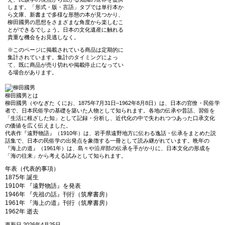
します。「形式・版・言語」タブでは単行本か
ら文庫、新書まで多様な形態の本が見つかり、
柳田國男の思想をさまざまな角度から楽しむこ
とができるでしょう。日本の文化遺産に触れる
貴重な機会をお見逃しなく。
※このページに掲載されている商品は定期的に
集計されています。集計のタイミングによっ
て、既に商品が売り切れや掲載停止になってい
る場合があります。
柳田國男とは
柳田國男（やなぎた くにお、1875年7月31日–1962年8月8日）は、日本の官僚・民俗学
者で、日本民俗学の基礎を築いた人物として知られます。各地の伝承や昔話、習俗を
「生活に根ざした知」として記録・分析し、近代化の中で失われつつあった口承文化
の価値を広く伝えました。
代表作『遠野物語』（1910年）は、岩手県遠野地方に伝わる逸話・伝承をまとめた説
話集で、日本の民俗学の出発点を象徴する一冊として読み継がれています。晩年の
『海上の道』（1961年）は、島々や沿岸部の伝承を手がかりに、日本文化の形成を
「海の往来」から考える試みとして知られます。
年表（代表的事項）
1875年 誕生
1910年 『遠野物語』を発表
1946年 『先祖の話』刊行（筑摩書房）
1961年 『海上の道』刊行（筑摩書房）
1962年 逝去
更新日 2026年4月25日