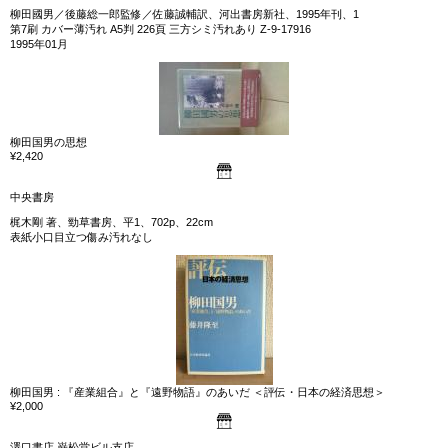
柳田國男／後藤総一郎監修／佐藤誠輔訳、河出書房新社、1995年刊、1
第7刷 カバー薄汚れ A5判 226頁 三方シミ汚れあり Z-9-17916
1995年01月
柳田国男の思想
¥2,420
中央書房
梶木剛 著、勁草書房、平1、702p、22cm
表紙小口目立つ傷み汚れなし
柳田国男 : 『産業組合』と『遠野物語』のあいだ ＜評伝・日本の経済思想＞
¥2,000
澤口書店 巌松堂ビル支店