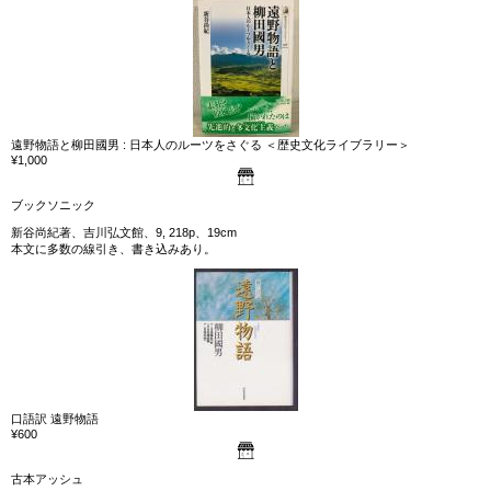
遠野物語と柳田國男 : 日本人のルーツをさぐる ＜歴史文化ライブラリー＞
¥1,000
ブックソニック
新谷尚紀著、吉川弘文館、9, 218p、19cm
本文に多数の線引き、書き込みあり。
口語訳 遠野物語
¥600
古本アッシュ