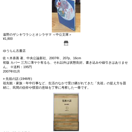
遠野のザシキワラシとオシラサマ ＜中公文庫＞
¥1,800
ゆうらん古書店
佐々木喜善 著、中央公論新社、2007年、207p、16cm
初版 カバー 三方に薄ヤケ有るも、それ以外は状態良好。書き込みや線引きはありませ
ん。 ※送料：195円
2007年01月
» 先祖の話 (1946年)
祖先観・家族・年中行事など、生活のなかで受け継がれてきた「先祖」の捉え方を題
材に、民間の信仰や慣習の意味を丁寧に考察した一冊です。