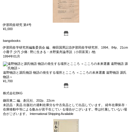
伊那民俗研究 第4号
¥1,000
bangobooks
伊那民俗学研究所編集委員会 編、柳田国男記念伊那民俗学研究所、1994、84p、21cm
小冊子 少汚 少痛 : 野に生きる・水野葉舟論序説（小田富英）/他
1994年01月
遠野物語と源氏物語 物語の発生する場所とこころ ＜こころの未来選書 遠野物語 源氏
物語＞
¥1,700
株式会社BKG
鎌田東二 編、創元社、202p、22cm
未読品・美品 出版社の過剰在庫分を中古良品として出品しています。 経年在庫保存・
在庫移動中等による傷みが若干生じてい る場合がございます。帯は付属していない場
合がございます。 International Shipping Available