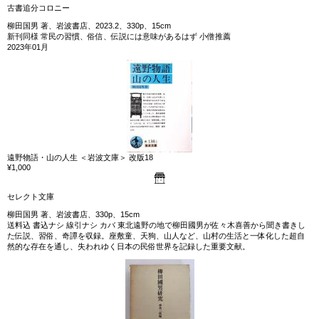
古書追分コロニー
柳田国男 著、岩波書店、2023.2、330p、15cm
新刊同様 常民の習慣、俗信、伝説には意味があるはず 小僧推薦
2023年01月
遠野物語・山の人生 ＜岩波文庫＞ 改版18
¥1,000
セレクト文庫
柳田国男 著、岩波書店、330p、15cm
送料込 書込ナシ 線引ナシ カバ 東北遠野の地で柳田國男が佐々木喜善から聞き書きし
た伝説、習俗、奇譚を収録。座敷童、天狗、山人など、山村の生活と一体化した超自
然的な存在を通し、失われゆく日本の民俗世界を記録した重要文献。