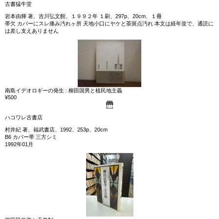
古書猛牛堂
岩本由輝 著、吉川弘文館、１９９２年 １刷、297p、20cm、１冊
帯欠 カバーにスレ痛み汚れヶ所 天地小口にヤケと茶斑点汚れ 本文は経年並で、通読に
は差し支えありません
南島イデオロギーの発生 : 柳田国男と植民地主義
¥500
ハコワレ古書店
村井紀 著、福武書店、1992、253p、20cm
B6 カバー帯 三方シミ
1992年01月