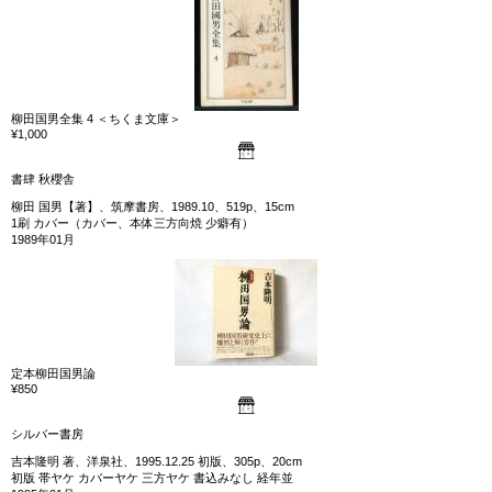
柳田国男全集 4 ＜ちくま文庫＞
¥1,000
書肆 秋櫻舎
柳田 国男【著】、筑摩書房、1989.10、519p、15cm
1刷 カバー（カバー、本体三方向焼 少癖有）
1989年01月
定本柳田国男論
¥850
シルバー書房
吉本隆明 著、洋泉社、1995.12.25 初版、305p、20cm
初版 帯ヤケ カバーヤケ 三方ヤケ 書込みなし 経年並