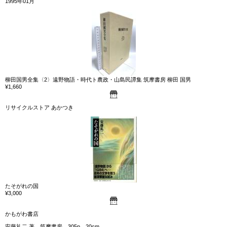
1995年01月
柳田国男全集〈2〉遠野物語・時代ト農政・山島民譚集 筑摩書房 柳田 国男
¥1,660
リサイクルストア あかつき
たそがれの国
¥3,000
かもがわ書店
安藤礼二 著、筑摩書房、305p、20cm