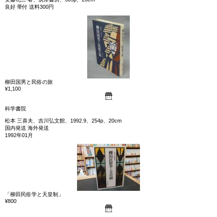
良好 帯付 送料300円
柳田国男と民俗の旅
¥1,100
科学書院
松本 三喜夫、吉川弘文館、1992.9、254p、20cm
国内発送 海外発送
1992年01月
「柳田民俗学と天皇制」
¥800