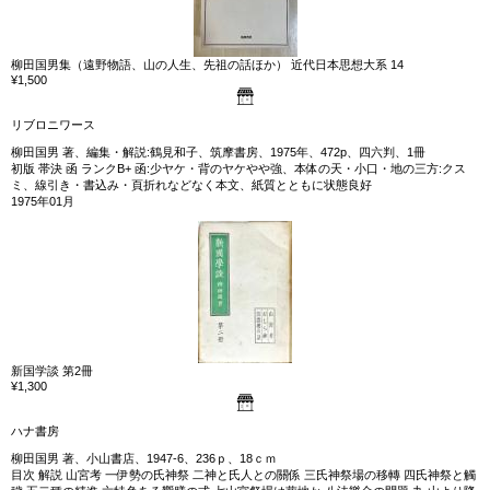
柳田国男集（遠野物語、山の人生、先祖の話ほか） 近代日本思想大系 14
¥1,500
リブロニワース
柳田国男 著、編集・解説:鶴見和子、筑摩書房、1975年、472p、四六判、1冊
初版 帯決 函 ランクB+ 函:少ヤケ・背のヤケやや強、本体の天・小口・地の三方:クス
ミ、線引き・書込み・頁折れなどなく本文、紙質とともに状態良好
1975年01月
新国学談 第2冊
¥1,300
ハナ書房
柳田国男 著、小山書店、1947-6、236ｐ、18ｃｍ
目次 解説 山宮考 一伊勢の氏神祭 二神と氏人との關係 三氏神祭場の移轉 四氏神祭と觸