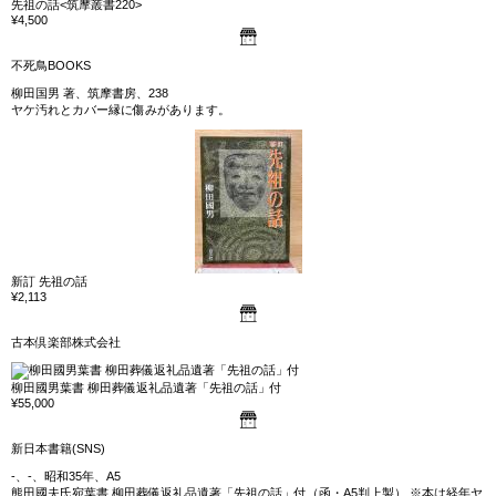
先祖の話<筑摩叢書220>
¥4,500
不死鳥BOOKS
柳田国男 著、筑摩書房、238
ヤケ汚れとカバー縁に傷みがあります。
新訂 先祖の話
¥2,113
古本倶楽部株式会社
柳田國男葉書 柳田葬儀返礼品遺著「先祖の話」付
¥55,000
新日本書籍(SNS)
-、-、昭和35年、A5
熊田國夫氏宛葉書 柳田葬儀返礼品遺著「先祖の話」付（函・A5判上製） ※本は経年ヤ