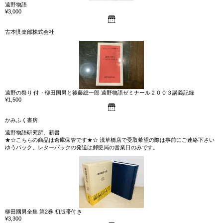
遠野物語
¥3,000
古本倶楽部株式会社
遠野の祭り 付・柳田国男と後藤総一郎 遠野物語ゼミナール２００３講義記録
¥1,500
かみふく書房
遠野物語研究所、新書
★☆こちらの商品は倉庫保管です★☆ 浅草橋店で受取希望の際は事前にご連絡下さい
ゆうパック、レターパックの発送は郵便局の営業日のみです。
柳田國男全集 第2巻 初版帯付き
¥3,300