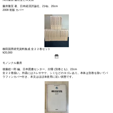
藤井隆至 著、日本経済評論社、214p、20cm
2008 初版 カバー
柳田国男研究資料集成 全２２巻セット
¥20,000
モノンクル書房
後藤総一郎 編、日本図書センター、22冊 (別巻とも)、22cm
全２２巻揃い。外函にはスレやヤケ、シミなどのヨゴレあり。本体は別巻を除いてパ
ラフィンカバー付き、本文はほぼ未使用に近い状態です。