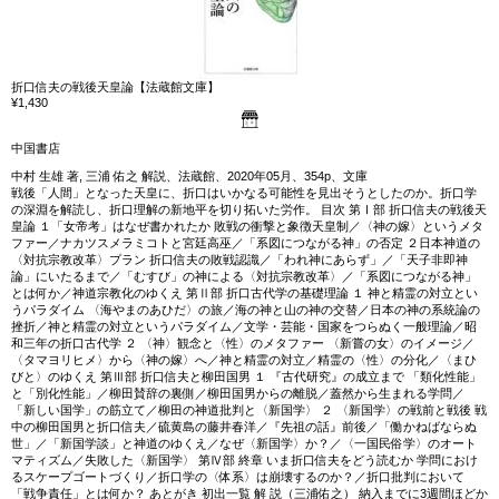
折口信夫の戦後天皇論【法蔵館文庫】
¥1,430
中国書店
中村 生雄 著, 三浦 佑之 解説、法蔵館、2020年05月、354p、文庫
戦後「人間」となった天皇に、折口はいかなる可能性を見出そうとしたのか。折口学
の深淵を解読し、折口理解の新地平を切り拓いた労作。 目次 第Ⅰ部 折口信夫の戦後天
皇論 １「女帝考」はなぜ書かれたか 敗戦の衝撃と象徴天皇制／〈神の嫁〉というメタ
ファー／ナカツスメラミコトと宮廷高巫／「系図につながる神」の否定 ２日本神道の
〈対抗宗教改革〉プラン 折口信夫の敗戦認識／「われ神にあらず」／「天子非即神
論」にいたるまで／「むすび」の神による〈対抗宗教改革〉／「系図につながる神」
とは何か／神道宗教化のゆくえ 第Ⅱ部 折口古代学の基礎理論 １ 神と精霊の対立とい
うパラダイム 〈海やまのあひだ〉の旅／海の神と山の神の交替／日本の神の系統論の
挫折／神と精霊の対立というパラダイム／文学・芸能・国家をつらぬく一般理論／昭
和三年の折口古代学 ２ 〈神〉観念と〈性〉のメタファー 〈新嘗の女〉のイメージ／
〈タマヨリヒメ〉から〈神の嫁〉へ／神と精霊の対立／精霊の〈性〉の分化／〈まひ
びと〉のゆくえ 第Ⅲ部 折口信夫と柳田国男 １ 『古代研究』の成立まで 「類化性能」
と「別化性能」／柳田賛辞の裏側／柳田国男からの離脱／蓋然から生まれる学問／
「新しい国学」の筋立て／柳田の神道批判と〈新国学〉 ２ 〈新国学〉の戦前と戦後 戦
中の柳田国男と折口信夫／硫黄島の藤井春洋／『先祖の話』前後／「働かねばならぬ
世」／「新国学談」と神道のゆくえ／なぜ〈新国学〉か？／〈一国民俗学〉のオート
マティズム／失敗した〈新国学〉 第Ⅳ部 終章 いま折口信夫をどう読むか 学問におけ
るスケープゴートづくり／折口学の〈体系〉は崩壊するのか？／折口批判において
「戦争責任」とは何か？ あとがき 初出一覧 解 説（三浦佑之） 納入までに3週間ほどか