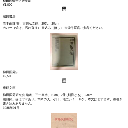
柳田民俗学と天皇制
¥1,000
脇田書房
岩本由輝 著、吉川弘文館、297p、20cm
カバー（焼け、汚れ有り） 書込み（無し） ※添付写真ご参考ください。
柳田国男伝
¥2,500
摩耶文庫
柳田国男研究会 編著、三一書房、1988、2冊 (別冊とも)、23cm
別冊付。函はヤケあり。本体の天、小口、地にシミ、ヤケ。本文はまずまず、線引き
書き込みありません。
1988年01月