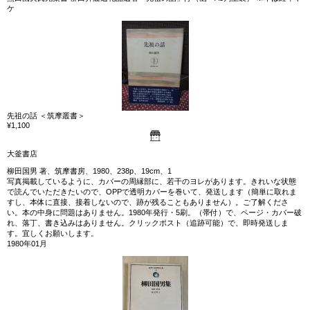
ケ
先祖の話 ＜筑摩叢書＞
¥1,100
大釜書店
柳田国男 著、筑摩書房、1980、238p、19cm、1
写真掲載しているように、カバーの周縁部に、若干のヨレがあります。きれいな状態
で読んでいただきたいので、OPPで透明カバーを巻いて、発送します（簡単に取れま
すし、本体に直接、接着しないので、跡が残ることもありません）。ご了解くださ
い。本の中身に問題はありません。1980年発行・5刷。（帯付）で、ページ・カバー破
れ、落丁、書き込みはありません。クリックポスト（追跡可能）で、即時発送しま
す。宜しくお願いします。
1980年01月