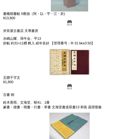
書概楷書帖 5冊揃（阿・以・宇・江・於)
¥13,800
井筒屋古書店 天導書房
水嶋山耀、尋牛会、平13
折帖 約31×11糎 帙入 経年良好 【管理番号：R-31 bke3.50】
五體千字文
¥1,800
古書 樹
鈴木香雨、文海堂、昭41、1冊
篆書・隷書・楷書・行書・草書 文海堂書道双書13 和装 函背僅傷