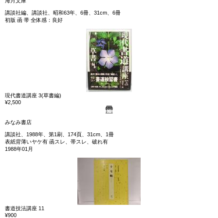
海月文庫
講談社編、講談社、昭和63年、6冊、31cm、6冊
初版 函 帯 全体感：良好
現代書道講座 3(草書編)
¥2,500
みなみ書店
講談社、1988年、第1刷、174頁、31cm、1冊
表紙背薄いヤケ有 函スレ、帯スレ、破れ有
1988年01月
書道技法講座 11
¥900