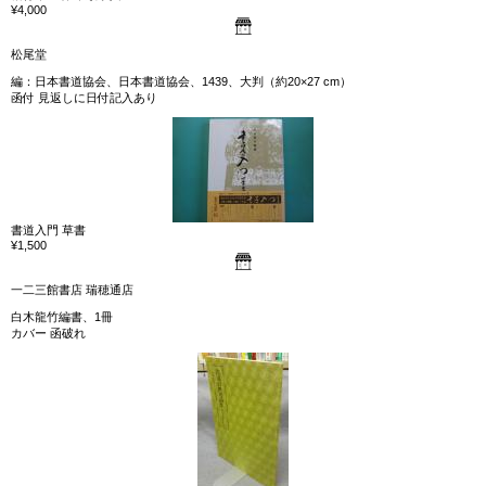
¥4,000
松尾堂
編：日本書道協会、日本書道協会、1439、大判（約20×27 cm）
函付 見返しに日付記入あり
書道入門 草書
¥1,500
一二三館書店 瑞穂通店
白木龍竹編書、1冊
カバー 函破れ