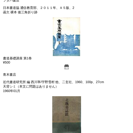
フタバ書店
日本書道協 通信教育部、２０１１年、Ａ５版、2
函欠 裸本 後三角折り跡
書道基礎講座 第1巻
¥500
青木書店
近代書道研究所 編 西川寧/宇野雪村 他、二玄社、1960、100p、27cm
天背シミ（本文に問題はありません）
1960年01月