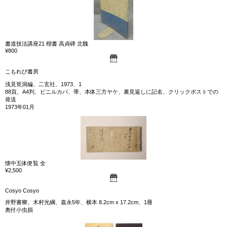
書道技法講座21 楷書 高貞碑 北魏
¥800
こもれび書房
浅見筧洞編、二玄社、1973、1
88頁、A4判、ビニルカバ、帯、本体三方ヤケ、裏見返しに記名、クリックポストでの
発送
1973年01月
懐中五体便覧 全
¥2,500
Cosyo Cosyo
井野審卿、木村光綱、嘉永5年、横本 8.2cm x 17.2cm、1冊
奥付小虫損