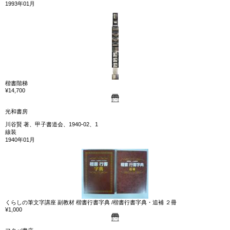
1993年01月
楷書階梯
¥14,700
光和書房
川谷賢 著、甲子書道会、1940-02、1
線装
1940年01月
くらしの筆文字講座 副教材 楷書行書字典 /楷書行書字典・追補 ２冊
¥1,000