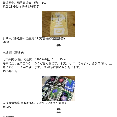
豊道慶中、瑞雲書道会、昭8、1帖
初版 15×30cm 折帖 経年良好
シリーズ書道基本名品集 12 (草書編 孫過庭書譜)
¥600
宮城)阿武隈書房
比田井南谷 編、雄山閣、1995.6 6版、81p、30cm
経年により全体にヤケ、シミがみられます。帯欠。カバーに背ヤケ、僅少ヨゴレ。三
方にヤケ、シミがございます。53p 80pに書込みがあります。
1995年01月
現代書道講座 全６巻揃い ＜やさしい書道独習書＞
¥6,000