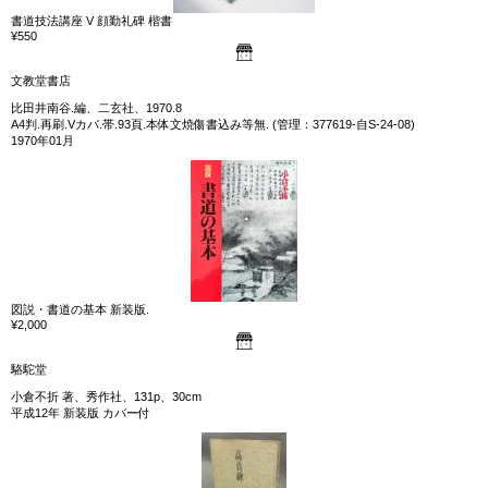
書道技法講座 V 顔勤礼碑 楷書
¥550
文教堂書店
比田井南谷.編、二玄社、1970.8
A4判.再刷.Vカバ.帯.93頁.本体文焼傷書込み等無. (管理：377619-自S-24-08)
1970年01月
図説・書道の基本 新装版.
¥2,000
駱駝堂
小倉不折 著、秀作社、131p、30cm
平成12年 新装版 カバー付