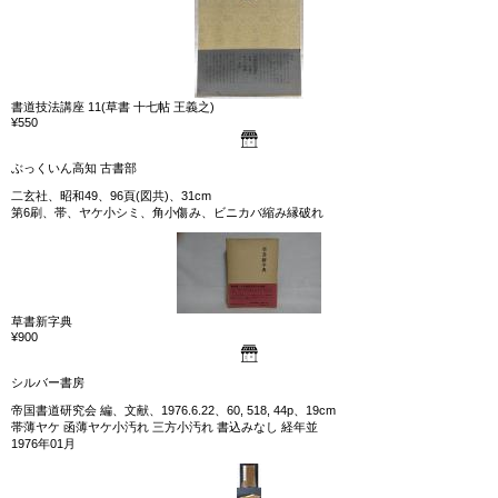
書道技法講座 11(草書 十七帖 王義之)
¥550
ぶっくいん高知 古書部
二玄社、昭和49、96頁(図共)、31cm
第6刷、帯、ヤケ小シミ、角小傷み、ビニカバ縮み縁破れ
草書新字典
¥900
シルバー書房
帝国書道研究会 編、文献、1976.6.22、60, 518, 44p、19cm
帯薄ヤケ 函薄ヤケ小汚れ 三方小汚れ 書込みなし 経年並
1976年01月