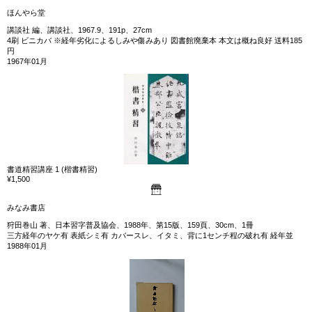
ほんやら堂
講談社 編、講談社、1967.9、191p、27cm
4刷 ビニカバ ※経年劣化によるしみや傷みあり 図書館廃棄本 本文は概ね良好 送料185
円
1967年01月
書道精習講座 1 (楷書精習)
¥1,500
みなみ書店
狩田巻山 著、日本習字普及協会、1988年、第15版、159頁、30cm、1冊
三方経年のヤケ有 表紙シミ有 カバースレ、イタミ、背に1センチ程の破れ有 経年並
1988年01月