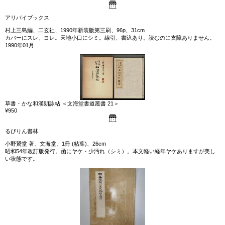
アリバイブックス
村上三島編、二玄社、1990年新装版第三刷、96p、31cm
カバーにスレ、ヨレ。天地小口にシミ。線引、書込あり。読むのに支障ありません。
1990年01月
草書・かな和漢朗詠帖 ＜文海堂書道叢書 21＞
¥950
るびりん書林
小野鵞堂 著、文海堂、1冊 (粘葉)、26cm
昭和54年改訂版発行。函にヤケ・少汚れ（シミ）。本文軽い経年ヤケありますが美し
い状態です。