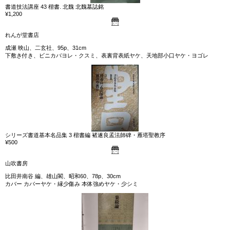
書道技法講座 43 楷書. 北魏 北魏墓誌銘
¥1,200
れんが堂書店
成瀬 映山、二玄社、95p、31cm
下敷き付き、ビニカバヨレ・クスミ、表裏背表紙ヤケ、天地部小口ヤケ・ヨゴレ
シリーズ書道基本名品集 3 楷書編 褚遂良孟法師碑・雁塔聖教序
¥500
山吹書房
比田井南谷 編、雄山閣、昭和60、78p、30cm
カバー カバーヤケ・縁少傷み 本体強めヤケ・少シミ