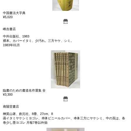
中国書法大字典
¥5,020
峰吉書店
中外出版社、1983
裸本。カバーイタミ、少汚れ。三方ヤケ、シミ。
1983年01月
臨書のための書道名作選集 全
¥3,300
南陽堂書店
榊莫山著、創元社、8冊、27cm、8
函イタミヤケシミヨゴレ、本体ビニールカバー、本体三方にヤケシミ、中の頁は、各
巻少し墨ヨゴレ 月報7巻以外揃