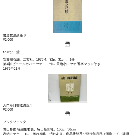
書道技法講座 8
¥2,000
いやひこ堂
安藤搨石編、二玄社、1973.4、92p、31cm、1冊
第4刷 ビニールカバーヤケ・ヨゴレ 天地小口ヤケ 習字マット付き
1973年01月
入門毎日書道講座 3
¥2,000
ブックソニック
青山杉雨 等編集委員、毎日新聞社、158p、30cm
表紙にヤケ、ヨレ、破れ補修、汚れあり。商品状態及び発行年月日は画像にてご確認