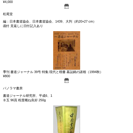
¥4,000
松尾堂
編：日本書道協会、日本書道協会、1439、大判（約20×27 cm）
函付 見返しに日付記入あり
季刊 書道ジャーナル 39号 特集:現代と楷書 墓誌銘の諸相（1994秋）
¥800
パノラマ書房
書道ジャーナル研究所、平成6、1
Ｂ五 96頁 程度概ね良好 250g