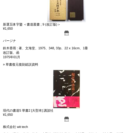
新選五体字鑒 ＜書道叢書 ; 9 (改訂版)＞
¥1,650
パージナ
鈴木香雨 : 著、文海堂、1975、348, 33p、22 x 16cm、1冊
改訂版、函
1975年01月
» 草書復元復刻総説資料
現代の書道5 草書2 [大型本] 講談社
¥1,650
株式会社 wit tech