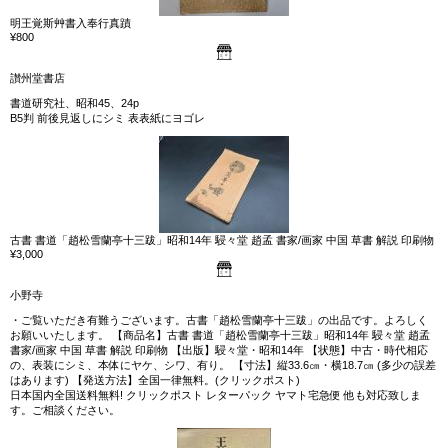
明王覚斯艸書入奉行真蹟
¥800
讃州堂書店
書道研究社、昭和45、24p
B5判 前後見返しにシミ 表表紙にヨゴレ
古書 書道「趙松雪蘭亭十三跋」昭和14年 駸々堂 趙孟 書家/画家 中国 草書 解説 印刷物
¥3,000
小野寺
・ご覧いただき有難うございます。古書「趙松雪蘭亭十三跋」の出品です。よろしく
お願いいたします。 【商品名】古書 書道「趙松雪蘭亭十三跋」昭和14年 駸々堂 趙孟
書家/画家 中国 草書 解説 印刷物 【出版】駸々堂・昭和14年 【状態】中古・時代相応
の、表装にシミ、本体にヤケ、シワ、有り。 【寸法】縦33.6㎝・横18.7㎝ (多少の誤差
はあります) 【発送方法】全国一律無料。(クリックポスト)
日本国内全国送料無料! クリックポスト レターパック ヤマト宅急便 他も対応致しま
す。ご相談ください。