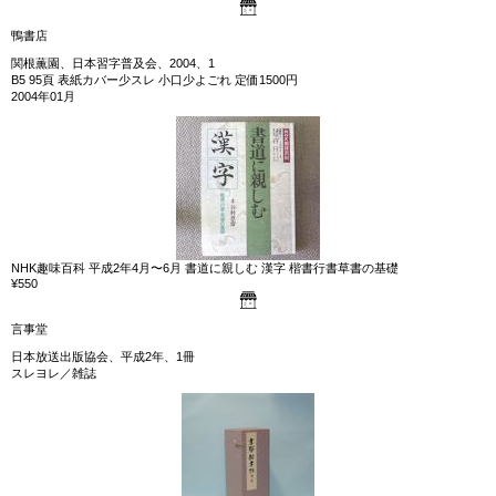
鴨書店
関根薫園、日本習字普及会、2004、1
B5 95頁 表紙カバー少スレ 小口少よごれ 定価1500円
2004年01月
NHK趣味百科 平成2年4月〜6月 書道に親しむ 漢字 楷書行書草書の基礎
¥550
言事堂
日本放送出版協会、平成2年、1冊
スレヨレ／雑誌