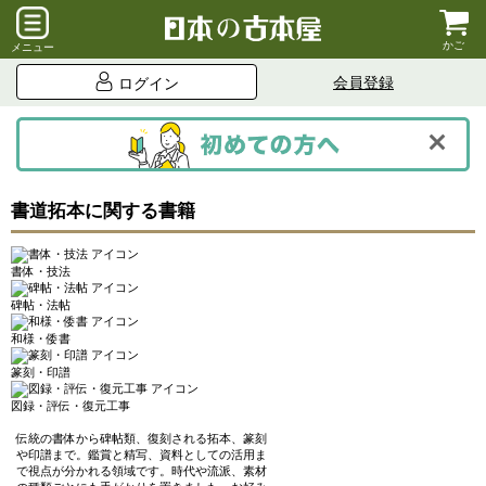
かご
メニュー
会員登録
ログイン
書道拓本に関する書籍
書体・技法
碑帖・法帖
和様・倭書
篆刻・印譜
図録・評伝・復元工事
伝統の書体から碑帖類、復刻される拓本、篆刻
や印譜まで。鑑賞と精写、資料としての活用ま
で視点が分かれる領域です。時代や流派、素材