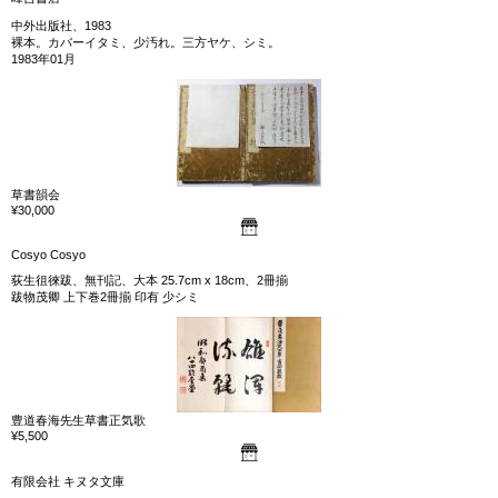
中外出版社、1983
裸本。カバーイタミ、少汚れ。三方ヤケ、シミ。
1983年01月
草書韻会
¥30,000
Cosyo Cosyo
荻生徂徠跋、無刊記、大本 25.7cm x 18cm、2冊揃
跋物茂卿 上下巻2冊揃 印有 少シミ
豊道春海先生草書正気歌
¥5,500
有限会社 キヌタ文庫