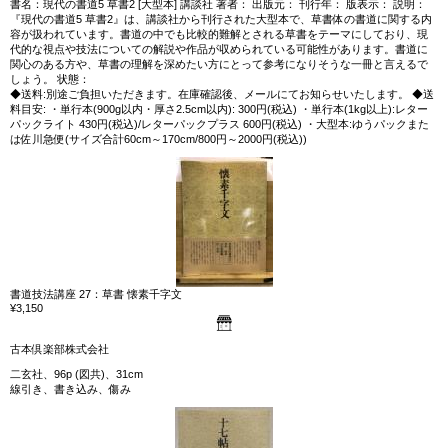
書名：現代の書道5 草書2 [大型本] 講談社 著者： 出版元： 刊行年： 版表示： 説明：
『現代の書道5 草書2』は、講談社から刊行された大型本で、草書体の書道に関する内
容が扱われています。書道の中でも比較的難解とされる草書をテーマにしており、現
代的な視点や技法についての解説や作品が収められている可能性があります。書道に
関心のある方や、草書の理解を深めたい方にとって参考になりそうな一冊と言えるで
しょう。 状態：
◆送料:別途ご負担いただきます。在庫確認後、メールにてお知らせいたします。 ◆送
料目安: ・単行本(900g以内・厚さ2.5cm以内): 300円(税込) ・単行本(1kg以上):レター
パックライト 430円(税込)/レターパックプラス 600円(税込) ・大型本:ゆうパックまた
は佐川急便(サイズ合計60cm～170cm/800円～2000円(税込))
書道技法講座 27：草書 懐素千字文
¥3,150
古本倶楽部株式会社
二玄社、96p (図共)、31cm
線引き、書き込み、傷み