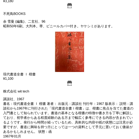
¥3,180
不死鳥BOOKS
余 雪曼 (編集)、二玄社、96
昭和50年6刷。大判本。帯、ビニールカバー付き。ヤケシミがあります。
現代書道全書 Ⅰ 楷書
¥1,100
株式会社 wit tech
講談社、1967
書名：現代書道全書 Ⅰ 楷書 著者： 出版元：講談社 刊行年：1967 版表示： 説明：講
談社から1967年に刊行された「現代書道全書Ⅰ楷書」は、楷書に焦点を当てた書道の
入門書として知られています。書道の基本となる楷書の特徴や書き方を丁寧に解説し
ており、初学者からある程度経験のある方まで幅広く参考にできる内容が含まれてい
るようです。発行から時間が経っているため、具体的な内容や紙の状態には注意が必
要ですが、書道に興味を持つ方にとっては一つの資料として手元に置いておく価値が
あるかもしれません。 状態：函
1967年01月