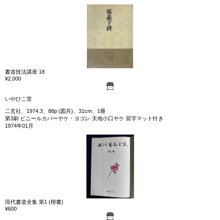
書道技法講座 18
¥2,000
いやひこ堂
二玄社、1974.3、88p (図共)、31cm、1冊
第3刷 ビニールカバーヤケ・ヨゴレ 天地小口ヤケ 習字マット付き
1974年01月
現代書道全集 第1 (楷書)
¥600