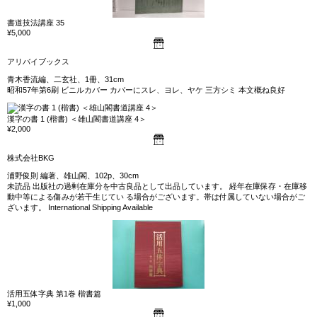
書道技法講座 35
¥5,000
アリバイブックス
青木香流編、二玄社、1冊、31cm
昭和57年第6刷 ビニルカバー カバーにスレ、ヨレ、ヤケ 三方シミ 本文概ね良好
漢字の書 1 (楷書) ＜雄山閣書道講座 4＞
¥2,000
株式会社BKG
浦野俊則 編著、雄山閣、102p、30cm
未読品 出版社の過剰在庫分を中古良品として出品しています。 経年在庫保存・在庫移
動中等による傷みが若干生じてい る場合がございます。帯は付属していない場合がご
ざいます。 International Shipping Available
活用五体字典 第1巻 楷書篇
¥1,000