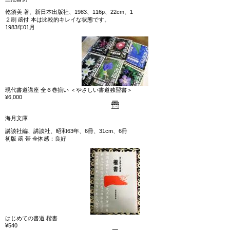
乾須美 著、新日本出版社、1983、116p、22cm、1
２刷 函付 本は比較的キレイな状態です。
1983年01月
現代書道講座 全６巻揃い ＜やさしい書道独習書＞
¥6,000
海月文庫
講談社編、講談社、昭和63年、6冊、31cm、6冊
初版 函 帯 全体感：良好
はじめての書道 楷書
¥540