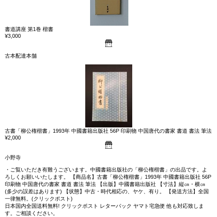
書道講座 第1巻 楷書
¥3,000
古本配達本舗
古書「柳公権楷書」1993年 中國書籍出版社 56P 印刷物 中国唐代の書家 書道 書法 筆法
¥2,000
小野寺
・ご覧いただき有難うございます。中國書籍出版社の「柳公権楷書」の出品です。よ
ろしくお願いいたします。 【商品名】古書「柳公権楷書」1993年 中國書籍出版社 56P
印刷物 中国唐代の書家 書道 書法 筆法 【出版】中國書籍出版社 【寸法】縦㎝・横㎝
(多少の誤差はあります) 【状態】中古・時代相応の、ヤケ、有り。 【発送方法】全国
一律無料。(クリックポスト)
日本国内全国送料無料! クリックポスト レターパック ヤマト宅急便 他も対応致しま
す。ご相談ください。