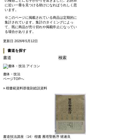
の種類ごとにも手がかりを置きました。お好み
に近い一冊を見つける助けになればうれしく思
います。
※このページに掲載されている商品は定期的に
集計されています。集計のタイミングによっ
て、既に商品が売り切れや掲載停止になってい
る場合があります。
更新日 2026年5月12日
書道を探す
書体・技法
ページTOPへ
» 楷書範資料群復刻総説資料
書道技法講座〈14〉楷書 雁塔聖教序 猪遂良