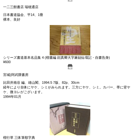
一二三館書店 瑞穂通店
日本書道協会、平14、1冊
裸本、良好
シリーズ書道基本名品集 4 (楷書編 顔真卿大字麻姑仙壇記・自書告身)
¥600
宮城)阿武隈書房
比田井南谷 編、雄山閣、1994.5 7版、82p、30cm
経年により全体にヤケ、シミがみられます。三方にヤケ、シミ。カバー、帯に背ヤ
ケ、微ヨレがございます。
1994年01月
楷行草 三体筆順字典