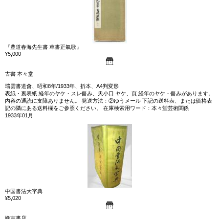
『豊道春海先生書 草書正氣歌』
¥5,000
古書 本々堂
瑞雲書道會、昭和8年/1933年、折本、A4判変形
表紙・裏表紙 経年のヤケ・スレ傷み、天小口 ヤケ、頁 経年のヤケ・傷みがあります。
内容の通読に支障ありません。 発送方法：②ゆうメール 下記の送料表、または価格表
記の隣にある送料欄をご参照ください。 在庫検索用ワード：本々堂芸術関係
1933年01月
中国書法大字典
¥5,020
峰吉書店