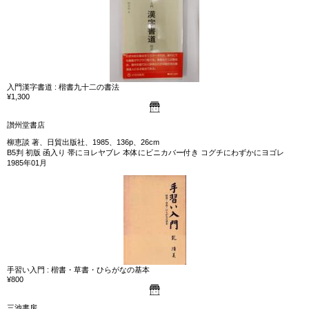
入門漢字書道 : 楷書九十二の書法
¥1,300
讃州堂書店
柳恵談 著、日貿出版社、1985、136p、26cm
B5判 初版 函入り 帯にヨレヤブレ 本体にビニカバー付き コグチにわずかにヨゴレ
1985年01月
手習い入門 : 楷書・草書・ひらがなの基本
¥800
三池書房