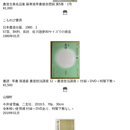
書道古典名品集 蘇東坡草書後赤壁賦 第5巻・1号
¥1,000
こもれび書房
日本書道出版、1980、1
57頁、B4判、良好、佐川急便80サイズでの発送
1980年01月
書譜 : 草書 孫過庭 書道技法講座 12 ＜書道技法講座＞ 付録＜DVD＋特製下敷＞
¥1,500
山猫軒
今井凌雪編、二玄社、2019.5、78p、30cm
全体軽い使用感 付録＜DVDあり、特製下敷なし＞
2019年01月