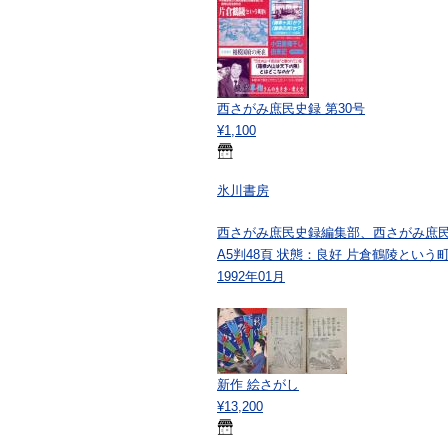
西さがみ庶民史録 第30号
¥1,100
氷川書房
西さがみ庶民史録編集部、西さがみ庶民史
A5判48頁 状態：良好 片倉鶴陵とい
1992年01月
新作 絵さがし
¥13,200