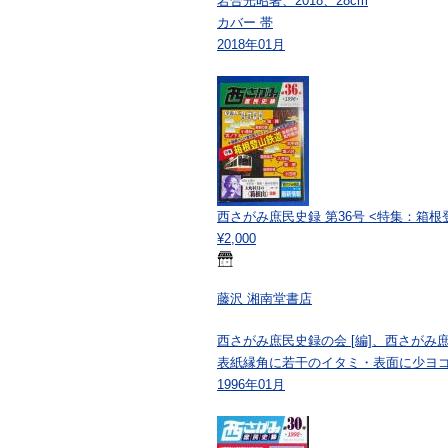
岩合光昭著、2018、28cm
カバー 帯
2018年01月
西さがみ庶民史録 第36号 <特集：箱
¥2,000
藤沢 湘南堂書店
西さがみ庶民史録の会 [編]、西さがみ庶民
表紙縁角に若干のイタミ・表面に少ヨ
1996年01月