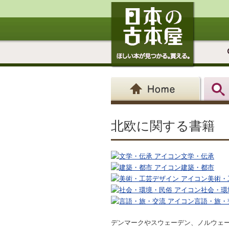
北欧に関する書籍
文学・伝承
建築・都市
美術・
社会・環
言語・旅・
デンマークやスウェーデン、ノルウェ