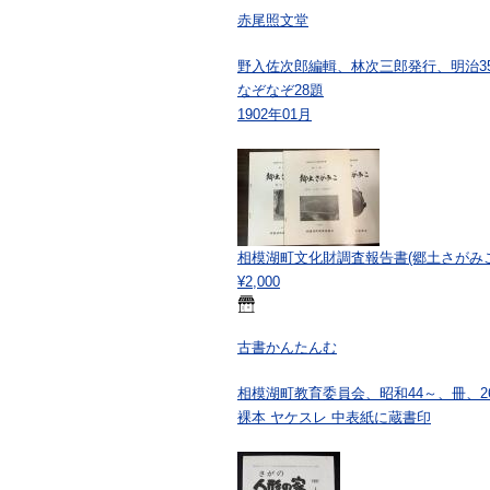
赤尾照文堂
野入佐次郎編輯、林次三郎発行、明治35年(1
なぞなぞ28題
1902年01月
相模湖町文化財調査報告書(郷土さがみこ) 
¥2,000
古書かんたんむ
相模湖町教育委員会、昭和44～、冊、26
裸本 ヤケスレ 中表紙に蔵書印