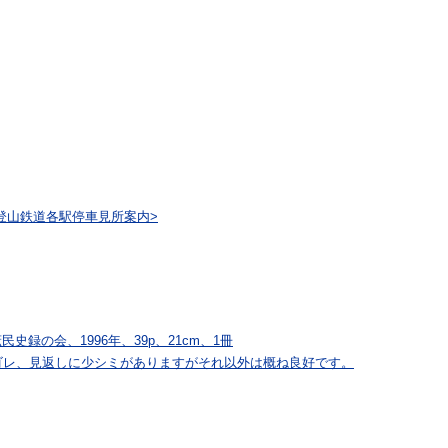
根登山鉄道各駅停車見所案内>
史録の会、1996年、39p、21cm、1冊
ゴレ、見返しに少シミがありますがそれ以外は概ね良好です。