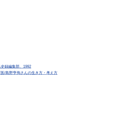
録編集部、1992
う町医/島野亨侚さんの生き方・考え方