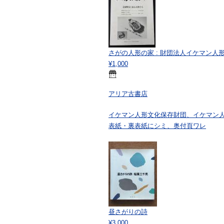
さがの人形の家 : 財団法人イケマン人
¥1,000
アリア古書店
イケマン人形文化保存財団、イケマン人
表紙・裏表紙にシミ、奥付頁ワレ
昼さがりの詩
¥3,000