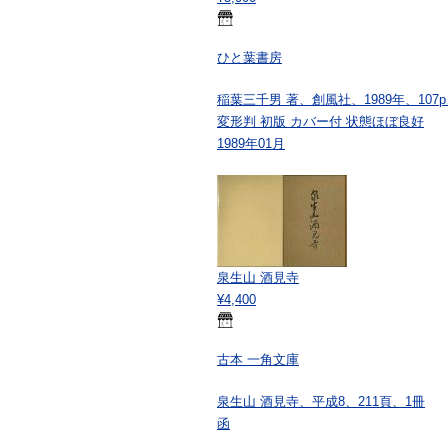
ひと葉書房
稲葉三千男 著、創風社、1989年、107p
変形判 初版 カバー付 状態ほぼ良好
1989年01月
泉生山 酒見寺
¥4,400
古本 一角文庫
泉生山 酒見寺、平成8、211頁、1冊
函