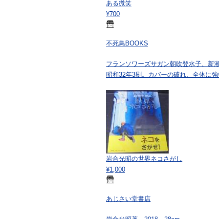
ある微笑
¥700
不死鳥BOOKS
フランソワーズサガン朝吹登水子、新潮
昭和32年3刷。カバーの破れ、全体に
岩合光昭の世界ネコさがし
¥1,000
あじさい堂書店