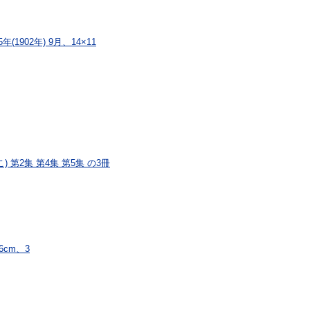
902年) 9月、14×11
第2集 第4集 第5集 の3冊
cm、3