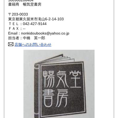
308900206484
鳥取県
島根県
300円
300円
書籍商 暢気堂書房
岡山県
広島県
300円
300円
〒203-0033
東京都東久留米市滝山6-2-14-103
ＴＥＬ：042-427-9144
山口県
徳島県
300円
300円
ＦＡＸ：--
Email：nonkidoubooks@yahoo.co.jp
香川県
愛媛県
300円
300円
担当者：中橋 英一郎
店舗へのお問い合わせ
高知県
福岡県
300円
300円
佐賀県
長崎県
300円
300円
熊本県
大分県
300円
300円
宮崎県
鹿児島県
300円
300円
沖縄県
300円