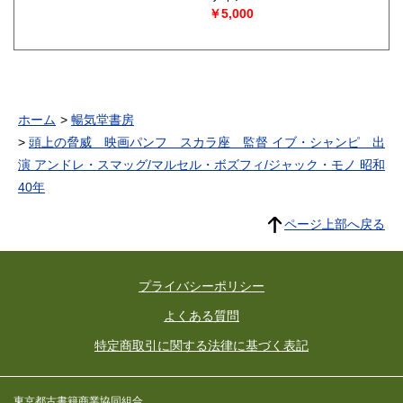
り、その他に周年記念刊行の
￥5,000
社史として社史『八十周年を
迎えて』および社史『九十周
年を迎えて』が刊行されてい
る。1981年(昭和56年)に創業
100周年を迎え、創業から会
社の1世紀の通史として編集
されたものである。構成とし
ホーム
暢気堂書房
ては、100年の経営の流れを
より浮き彫りにするため、太
頭上の脅威 映画パンフ スカラ座 監督 イブ・シャンピ 出
平洋戦争終結時を境として、
演 アンドレ・スマッグ/マルセル・ボズフィ/ジャック・モノ 昭和
戦前は資本・系列別に、戦後
は各社長時代区分としてあ
40年
る。 第1編 ハンター、範多父
子経営時代(明治14年から大
ページ上部へ戻る
正3年まで)第2編 株式会社大
阪鉄工所時代(大正3年から昭
和20年まで)第3編 日立造船
株式会社の新生と発展(昭和
20年から昭和56年まで)
プライバシーポリシー
よくある質問
特定商取引に関する法律に基づく表記
東京都古書籍商業協同組合