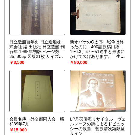
日立造船百年史 日立造船株
新オバケのQ太郎 戦争は終
式会社 編 出版社 日立造船 刊
ったのに 400詰原稿用紙
行年 1985年初版 ページ数
1〜43、47〜51途中と最後に
35, 805p 図版21枚 サイズ
かけて欠けあります。 生原
31cm 非売品 函なし裸
稿用 プロット 400詰原稿
￥3,500
￥80,000
本 1985年（昭和60年）3月
用紙7枚 常盤鐘鳴 出崎
31日発行製作者 日立造船株
晢旧蔵 藤子不二雄
式会社寸法 Ａ４版（210mm
x 297mm）、厚さ 57mm、
805ページ日立造船株式会社
の歴史は、1865年(慶応元年)
に来日したイギリス人 エド
ワード ハズレット ハンター
が造船鉄工業の経営に着手
し、1881年(明治14年)4月1
日に日立造船の前身である
「大阪鉄工所」を創業したの
会員名簿 外交部同人会 昭
LP丹羽勝海リサイタル ヴェ
に始まる。日立造船株式会社
和39年7月
ルレーヌの詩によるドビュッ
の社史として既に『日立造船
シーの歌曲 菅原清次宛献呈
￥15,000
株式会社七十五年史』があ
サイン