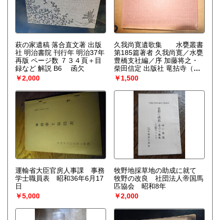
萩の家遺稿 落合直文著 出版
久我尚寛遺歌集 水甕叢書
社 明治書院 刊行年 明治37年
第185篇著者 久我尚寛／水甕
再版 ページ数 ７３４頁＋目
豊橋支社編／序 加藤将之・
録など 解説 B6 函欠
柴田信定 出版社 竜拈寺（豊
橋市） 刊行年 昭42 冊数 1 解
￥2,000
￥1,500
説 B6判 221頁 函 800部
非売品
運輸省大臣官房人事課 事務
牧野地採草地の助成に就て
学士職員表 昭和36年6月17
牧野の改良 社団法人帝国馬
日
匹協会 昭和8年
￥5,000
￥2,000