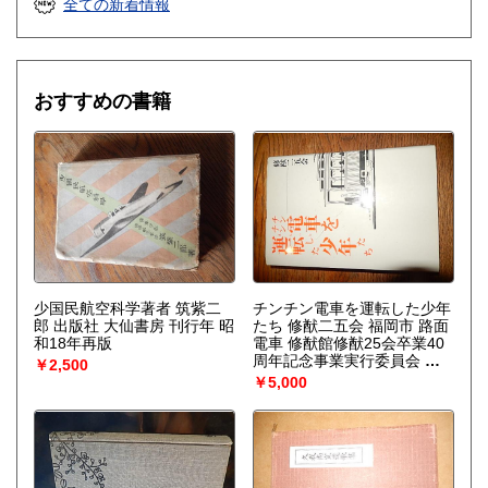
全ての新着情報
それはゆらぎから生じるものである。ふつうはゆらぎが生じ
ると、系をもとの乱れのない状態に戻そうとする動きが続い
て起るが、新しい構造が形成される場合には、反対にゆらぎ
は増幅される。……安定性の理論を不可逆過程の熱力学に結
びつけ、ゆらぎの巨視的理論を包含する一般化された熱力学
おすすめの書籍
を作り上げなくてはならない。〉散逸構造の理論で、1977
年、ノーベル化学賞を受賞したプリゴジンの、グランスドル
フとの共著による初期の著作。開放系に現れる構造の問題
を、非平衡熱力学の立場から、物理学、化学、生物学につい
て、統一的な観点からの説明を試みる。
少国民航空科学著者 筑紫二
チンチン電車を運転した少年
郎 出版社 大仙書房 刊行年 昭
たち 修猷二五会 福岡市 路面
和18年再版
電車 修猷館修猷25会卒業40
周年記念事業実行委員会 編
￥2,500
出版社：修猷25会 発売日：
￥5,000
1990.8 442p 20cm