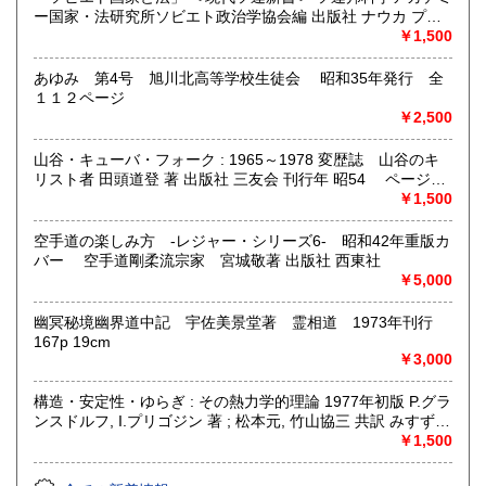
ー国家・法研究所ソビエト政治学協会編 出版社 ナウカ プロ
グレス出版所 刊行年 １９７２年 ページ数 406p
￥1,500
あゆみ 第4号 旭川北高等学校生徒会 昭和35年発行 全
１１２ページ
￥2,500
山谷・キューバ・フォーク : 1965～1978 変歴誌 山谷のキ
リスト者 田頭道登 著 出版社 三友会 刊行年 昭54 ページ数
229p サイズ 19cm 状態 中古品（並）帯痛み
￥1,500
空手道の楽しみ方 -レジャー・シリーズ6- 昭和42年重版カ
バー 空手道剛柔流宗家 宮城敬著 出版社 西東社
￥5,000
幽冥秘境幽界道中記 宇佐美景堂著 霊相道 1973年刊行
167p 19cm
￥3,000
構造・安定性・ゆらぎ : その熱力学的理論 1977年初版 P.グラ
ンスドルフ, I.プリゴジン 著 ; 松本元, 竹山協三 共訳 みすず書
房〈熱力学の方法を、平衡はもとより非線形性や不安定性を
￥1,500
も含むあらゆる現象へ拡張できないであろうか？ ……新し
い「構造」は常に不安定性の結果として出現する。すなわち