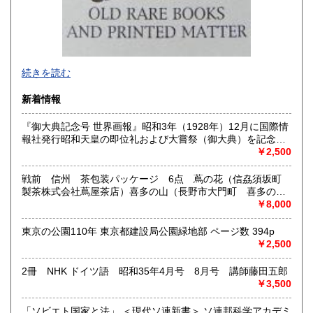
-
続きを読む
沿線名：西武新宿線
新着情報
最寄駅：花小金井
営業時間：10:00〜18:00
『御大典記念号 世界画報』昭和3年（1928年）12月に国際情
定休日：不定休
報社発行昭和天皇の即位礼および大嘗祭（御大典）を記念す
るグラフ雑誌の臨時増刊号です。当時の儀式の様子や関連行
￥2,500
書籍の買取について
事を写した貴重な写真や解説が多数収録されています。
古本・骨董品の出張買取のお申込み・ご予約は、お電話・ま
戦前 信州 茶包装パッケージ 6点 蔦の花（信劦須坂町
たはメールにて承っております。 お気軽にお問合わせくださ
製茶株式会社蔦屋茶店）喜多の山（長野市大門町 喜多の園
い。
本店）西沢園（長野県中堅町 西澤園本舗）梅の花（信州須
￥8,000
出張費は無料です。旧家、蔵のあるお宅、昭和40年以前の古
坂市梅の園茶店）奈良此園（信州中野町 西澤茶舗）美泉瀧
いお宅の買取は、遠方でも大歓迎です。
（信州長野市新町 茶間屋美濃久商店）瀧の音（信濃吉田本
東京の公園110年 東京都建設局公園緑地部 ページ数 394p
町 瀧澤又右衛門）
￥2,500
取り扱い分野
2冊 NHK ドイツ語 昭和35年4月号 8月号 講師藤田五郎
社会科学、美術工芸、古典籍、近代文献、外国書
￥3,500
「ソビエト国家と法」 ＜現代ソ連新書＞ ソ連邦科学アカデミ