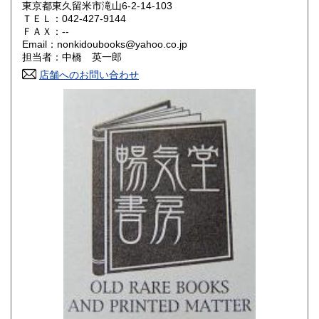
東京都東久留米市滝山6-2-14-103
ＴＥＬ：042-427-9144
山口県
徳島県
180円
180円
ＦＡＸ：--
Email：nonkidoubooks@yahoo.co.jp
香川県
愛媛県
180円
180円
担当者：中橋 英一郎
店舗へのお問い合わせ
高知県
福岡県
180円
180円
佐賀県
長崎県
180円
180円
熊本県
大分県
180円
180円
宮崎県
鹿児島県
180円
180円
沖縄県
180円