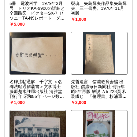
5冊 電波科学 1979年2月
裂魂 矢島輝夫作品集矢島輝
号 トリオKA-9900の詳細と
夫、三一書房、1970年11月
全回路図 ビクターSX-7Ⅱ/
初版
ソニーTA-N9レポート ダイ
￥1,000
ヤトーン2S-305 特集＝テ
￥5,000
スター活用法電波科学 1979
年6月号 特集:メタル・ポジシ
ョン付きカセットデッキ10機
種の実測とテスト 徹底製作
コース A級パワーアンプの製
作電波科学 電波科学
1979年8月号 実践的オペア
ンプ入門電波科学 1979年10
月号 特集:20cm2WaySPシス
テム4機種の徹底製作 *アカイ
GX-M30全回路図 トリオTS-
180電波科学 1979年12月
名碑法帖通解 千字文 ＜名
先哲遺言 信濃教育会編 出
号 スッカリわかるノンカッ
碑法帖通解叢書＞文学博士
版社 信濃毎日新聞社 刊行年
トオフパワーアンプ/他
藤原楚水註釋出版社 清雅堂
昭8年再版 解説 Ａ5 228頁 和
刊行年 昭和55年 ページ数
装綴じ 「倫理書」杉浦重
63p サイズ 22cm
剛、「啓発録」橋本左内、
￥1,000
￥2,000
「日暮硯（木工政談）「士規
七則」（吉田松陰）「配所残
筆」（山鹿素行）「言志禄
鈔」（佐藤一斎）「壁書」
（熊澤蕃山）他