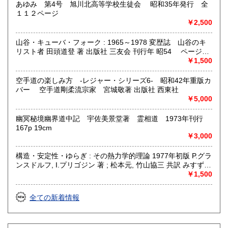
あゆみ 第4号 旭川北高等学校生徒会 昭和35年発行 全
１１２ページ
￥2,500
山谷・キューバ・フォーク : 1965～1978 変歴誌 山谷のキ
リスト者 田頭道登 著 出版社 三友会 刊行年 昭54 ページ数
229p サイズ 19cm 状態 中古品（並）帯痛み
￥1,500
空手道の楽しみ方 -レジャー・シリーズ6- 昭和42年重版カ
バー 空手道剛柔流宗家 宮城敬著 出版社 西東社
￥5,000
幽冥秘境幽界道中記 宇佐美景堂著 霊相道 1973年刊行
167p 19cm
￥3,000
構造・安定性・ゆらぎ : その熱力学的理論 1977年初版 P.グラ
ンスドルフ, I.プリゴジン 著 ; 松本元, 竹山協三 共訳 みすず書
房〈熱力学の方法を、平衡はもとより非線形性や不安定性を
￥1,500
も含むあらゆる現象へ拡張できないであろうか？ ……新し
い「構造」は常に不安定性の結果として出現する。すなわち
全ての新着情報
それはゆらぎから生じるものである。ふつうはゆらぎが生じ
ると、系をもとの乱れのない状態に戻そうとする動きが続い
て起るが、新しい構造が形成される場合には、反対にゆらぎ