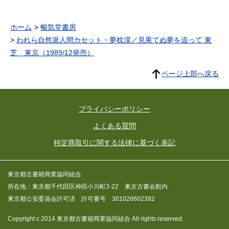
ホーム
暢気堂書房
われら自然派人間カセット・夢枕漠／見果てぬ夢を追って 東
芝 東京（1989/12発売）
ページ上部へ戻る
プライバシーポリシー
よくある質問
特定商取引に関する法律に基づく表記
東京都古書籍商業協同組合
所在地：東京都千代田区神田小川町3-22 東京古書会館内
東京都公安委員会許可済 許可番号 301026602392
Copyright c 2014 東京都古書籍商業協同組合 All rights reserved.