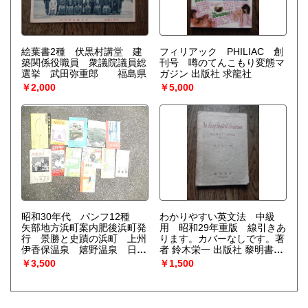
絵葉書2種 伏黒村講堂 建
フィリアック PHILIAC 創
築関係役職員 衆議院議員総
刊号 噂のてんこもり変態マ
選挙 武田弥重郎 福島県
ガジン 出版社 求龍社
￥2,000
￥5,000
昭和30年代 パンフ12種
わかりやすい英文法 中級
矢部地方浜町案内肥後浜町発
用 昭和29年重版 線引きあ
行 景勝と史蹟の浜町 上州
ります。カバーなしです。著
伊香保温泉 嬉野温泉 日奈
者 鈴木栄一 出版社 黎明書房
久温泉 天草博 観光児
ページ数 104
￥3,500
￥1,500
島 八幡の観光 熊野路天ヶ
瀬温泉 みやざき菊人形博
原鶴温泉