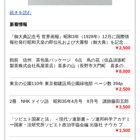
-
続きを読む
沿線名：西武新宿線
新着情報
最寄駅：花小金井
営業時間：10:00〜18:00
『御大典記念号 世界画報』昭和3年（1928年）12月に国際情
定休日：不定休
報社発行昭和天皇の即位礼および大嘗祭（御大典）を記念す
るグラフ雑誌の臨時増刊号です。当時の儀式の様子や関連行
￥2,500
書籍の買取について
事を写した貴重な写真や解説が多数収録されています。
古本・骨董品の出張買取のお申込み・ご予約は、お電話・ま
戦前 信州 茶包装パッケージ 6点 蔦の花（信劦須坂町
たはメールにて承っております。 お気軽にお問合わせくださ
製茶株式会社蔦屋茶店）喜多の山（長野市大門町 喜多の園
い。
本店）西沢園（長野県中堅町 西澤園本舗）梅の花（信州須
￥8,000
出張費は無料です。旧家、蔵のあるお宅、昭和40年以前の古
坂市梅の園茶店）奈良此園（信州中野町 西澤茶舗）美泉瀧
いお宅の買取は、遠方でも大歓迎です。
（信州長野市新町 茶間屋美濃久商店）瀧の音（信濃吉田本
東京の公園110年 東京都建設局公園緑地部 ページ数 394p
町 瀧澤又右衛門）
￥2,500
取り扱い分野
2冊 NHK ドイツ語 昭和35年4月号 8月号 講師藤田五郎
社会科学、美術工芸、古典籍、近代文献、外国書
￥3,500
「ソビエト国家と法」 ＜現代ソ連新書＞ ソ連邦科学アカデミ
ー国家・法研究所ソビエト政治学協会編 出版社 ナウカ プロ
グレス出版所 刊行年 １９７２年 ページ数 406p
￥1,500