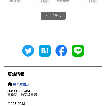
東京都
神奈川県
180円
180円
新潟県
富山県
180円
180円
すべて表示
石川県
福井県
180円
180円
山梨県
長野県
180円
180円
岐阜県
静岡県
180円
180円
愛知県
三重県
180円
180円
滋賀県
京都府
180円
180円
大阪府
兵庫県
180円
180円
店舗情報
奈良県
和歌山県
180円
180円
暢気堂書房
308900206484
鳥取県
島根県
180円
180円
書籍商 暢気堂書房
岡山県
広島県
180円
180円
〒203-0033