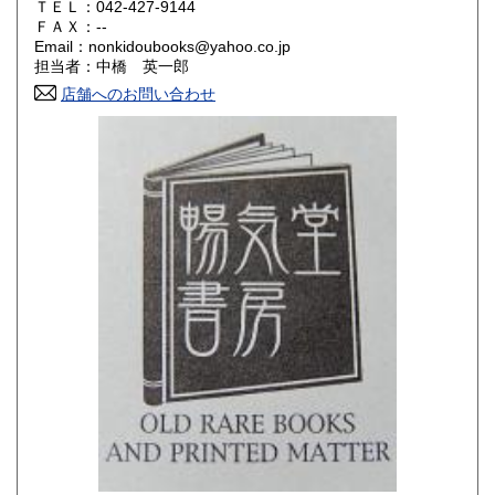
ＴＥＬ：042-427-9144
山口県
徳島県
300円
300円
ＦＡＸ：--
Email：nonkidoubooks@yahoo.co.jp
香川県
愛媛県
300円
300円
担当者：中橋 英一郎
店舗へのお問い合わせ
高知県
福岡県
300円
300円
佐賀県
長崎県
300円
300円
熊本県
大分県
300円
300円
宮崎県
鹿児島県
300円
300円
沖縄県
300円