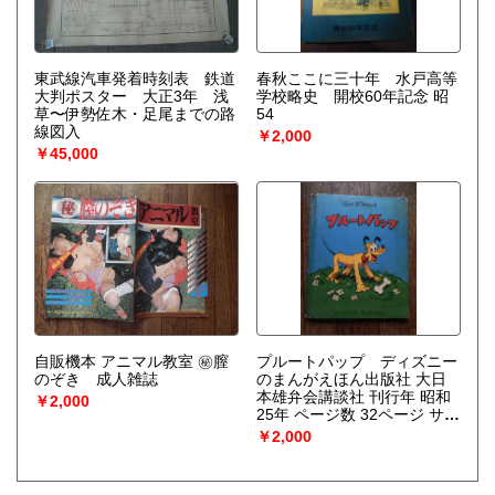
論」なども創刊し、「パンテ
オン」などにも参加し、昭和
5年「近世無頼」を刊行。他
に「恩寵」やヴィヨンの翻訳
詩などがある。作家としては
東武線汽車発着時刻表 鉄道
春秋ここに三十年 水戸高等
大正14年「その暴風雨」を発
大判ポスター 大正3年 浅
学校略史 開校60年記念 昭
表し「殺人婬楽」「死者の殺
草〜伊勢佐木・足尾までの路
54
人」などのほか「若さま待捕
線図入
￥2,000
物手帖」などの捕物帖があ
￥45,000
る。その一方で、昭和21年か
ら「宝石」編集長として活躍
し、宝石賞をもうけるなど、
新人養成につとめた。
自販機本 アニマル教室 ㊙︎膣
プルートパップ ディズニー
のぞき 成人雑誌
のまんがえほん出版社 大日
本雄弁会講談社 刊行年 昭和
￥2,000
25年 ページ数 32ページ サイ
ズ 縦約21×横約17㎝昭和25
￥2,000
年10月15日発行