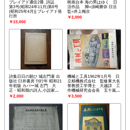
プレイアド通信2冊. 詩誌
映画台本 海の男はゆく 日
第3号(昭和24年11月)第8号
活作品 脚=須崎勝弥 日活
(昭和25年4月)] プレイアド発
監=井上梅次
行所
￥2,000
￥15,000
詩集日日の願ひ 城左門著 出
機械と工具1962年1月号 日
版社 臼井書房 刊行年 昭和21
立精機株式会社 監修東大名
年初版 カバー城 左門 大
誉教授工学博士 大越諄 工
正・昭和期の詩人,小説家生
作機械研究会会長 五十嵐修
年明治37(1904)年6月10日
蔵
￥2,000
￥3,500
没年昭和51(1976)年11月27
日出生地東京・神田駿河台本
名 稲並 昌幸 別名別名(小説
家)=城 昌幸詩人としては城左
門、作家としては城昌幸。詩
人として大正13年「東邦芸
術」を創刊、以後「文芸汎