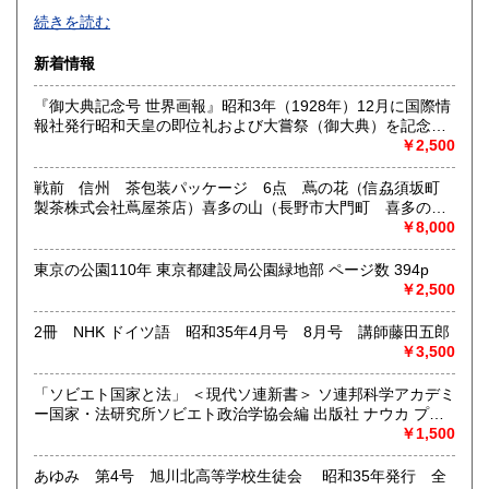
-
続きを読む
沿線名：西武新宿線
新着情報
最寄駅：花小金井
営業時間：10:00〜18:00
『御大典記念号 世界画報』昭和3年（1928年）12月に国際情
定休日：不定休
報社発行昭和天皇の即位礼および大嘗祭（御大典）を記念す
るグラフ雑誌の臨時増刊号です。当時の儀式の様子や関連行
￥2,500
書籍の買取について
事を写した貴重な写真や解説が多数収録されています。
古本・骨董品の出張買取のお申込み・ご予約は、お電話・ま
戦前 信州 茶包装パッケージ 6点 蔦の花（信劦須坂町
たはメールにて承っております。 お気軽にお問合わせくださ
製茶株式会社蔦屋茶店）喜多の山（長野市大門町 喜多の園
い。
本店）西沢園（長野県中堅町 西澤園本舗）梅の花（信州須
￥8,000
出張費は無料です。旧家、蔵のあるお宅、昭和40年以前の古
坂市梅の園茶店）奈良此園（信州中野町 西澤茶舗）美泉瀧
いお宅の買取は、遠方でも大歓迎です。
（信州長野市新町 茶間屋美濃久商店）瀧の音（信濃吉田本
東京の公園110年 東京都建設局公園緑地部 ページ数 394p
町 瀧澤又右衛門）
￥2,500
取り扱い分野
2冊 NHK ドイツ語 昭和35年4月号 8月号 講師藤田五郎
社会科学、美術工芸、古典籍、近代文献、外国書
￥3,500
「ソビエト国家と法」 ＜現代ソ連新書＞ ソ連邦科学アカデミ
ー国家・法研究所ソビエト政治学協会編 出版社 ナウカ プロ
グレス出版所 刊行年 １９７２年 ページ数 406p
￥1,500
あゆみ 第4号 旭川北高等学校生徒会 昭和35年発行 全