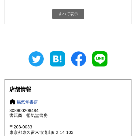
新潟県
富山県
300円
300円
すべて表示
石川県
福井県
300円
300円
山梨県
長野県
300円
300円
岐阜県
静岡県
300円
300円
愛知県
三重県
300円
300円
滋賀県
京都府
300円
300円
大阪府
兵庫県
300円
300円
店舗情報
奈良県
和歌山県
300円
300円
暢気堂書房
308900206484
鳥取県
島根県
300円
300円
書籍商 暢気堂書房
岡山県
広島県
300円
300円
〒203-0033
東京都東久留米市滝山6-2-14-103