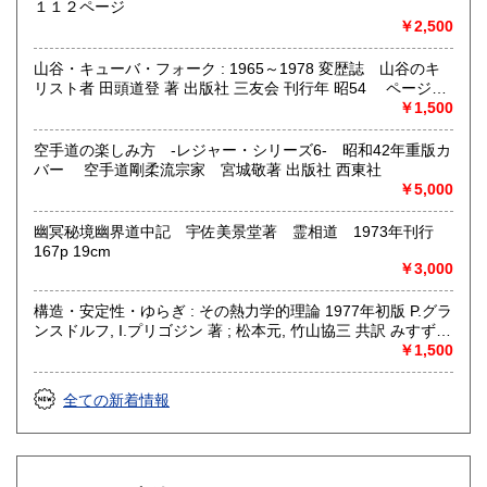
１１２ページ
￥2,500
山谷・キューバ・フォーク : 1965～1978 変歴誌 山谷のキ
リスト者 田頭道登 著 出版社 三友会 刊行年 昭54 ページ数
229p サイズ 19cm 状態 中古品（並）帯痛み
￥1,500
空手道の楽しみ方 -レジャー・シリーズ6- 昭和42年重版カ
バー 空手道剛柔流宗家 宮城敬著 出版社 西東社
￥5,000
幽冥秘境幽界道中記 宇佐美景堂著 霊相道 1973年刊行
167p 19cm
￥3,000
構造・安定性・ゆらぎ : その熱力学的理論 1977年初版 P.グラ
ンスドルフ, I.プリゴジン 著 ; 松本元, 竹山協三 共訳 みすず書
房〈熱力学の方法を、平衡はもとより非線形性や不安定性を
￥1,500
も含むあらゆる現象へ拡張できないであろうか？ ……新し
い「構造」は常に不安定性の結果として出現する。すなわち
全ての新着情報
それはゆらぎから生じるものである。ふつうはゆらぎが生じ
ると、系をもとの乱れのない状態に戻そうとする動きが続い
て起るが、新しい構造が形成される場合には、反対にゆらぎ
は増幅される。……安定性の理論を不可逆過程の熱力学に結