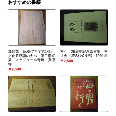
びつけ、ゆらぎの巨視的理論を包含する一般化された熱力学
おすすめの書籍
を作り上げなくてはならない。〉散逸構造の理論で、1977
年、ノーベル化学賞を受賞したプリゴジンの、グランスドル
フとの共著による初期の著作。開放系に現れる構造の問題
を、非平衡熱力学の立場から、物理学、化学、生物学につい
て、統一的な観点からの説明を試みる。
真如苑 昭和47年度第14回
方寸 25周年記念論文集 方
文化祭感謝の夕べ 第二部式
寸会・JPS杉並支部 1991年
第 スケジュール青焼 真澄
￥2,500
寺
￥2,500