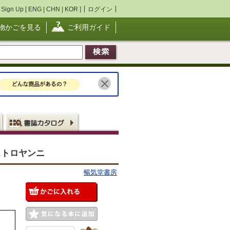
Sign Up [
ENG
|
CHN
|
KOR
]
ログイン
物かごを見る
ご利用ガイド
マストロヤンニ
暢気堂書房