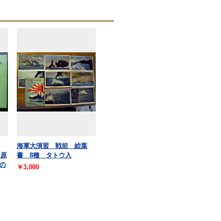
海軍大演習 戦前 絵葉
 原
書 8種 タトウ入
の
￥3,000