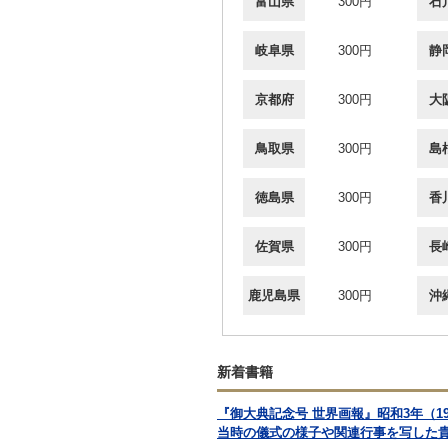
富山県
300円
石
岐阜県
300円
静
京都府
300円
大
鳥取県
300円
島
徳島県
300円
香
佐賀県
300円
長
鹿児島県
300円
沖
新着書籍
『御大典記念号 世界画報』昭和3年（
当時の儀式の様子や関連行事を写した