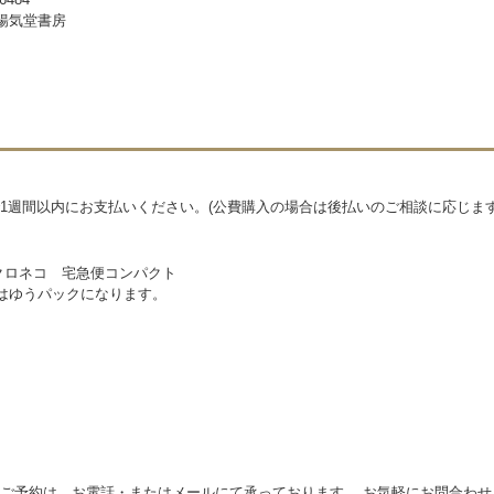
暢気堂書房
1週間以内にお支払いください。(公費購入の場合は後払いのご相談に応じます
クロネコ 宅急便コンパクト
物はゆうパックになります。
ご予約は、お電話・またはメールにて承っております。 お気軽にお問合わせ