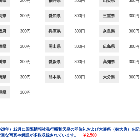
川県
300円
福井県
300円
山梨県
300円
岡県
300円
愛知県
300円
三重県
300円
阪府
300円
兵庫県
300円
奈良県
300円
根県
300円
岡山県
300円
広島県
300円
川県
300円
愛媛県
300円
高知県
300円
崎県
300円
熊本県
300円
大分県
300円
縄県
300円
1928年）12月に国際情報社発行昭和天皇の即位礼および大嘗祭（御大典）を
貴重な写真や解説が多数収録されています。
￥2,500