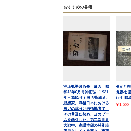
おすすめの書籍
沖正弘導師監修 ヨガ 昭
清元と舞
和42年6月号沖正弘（1921
出版社 
年－1985年）ヨガ指導者、
行年 昭3
思想家。戦後日本における
￥1,500
ヨガの草分け的指導者で、
その普及に努め、ヨガブー
ムを牽引した。第二次世界
大戦中、参謀本部の特別諜
報員としての必要上、東西