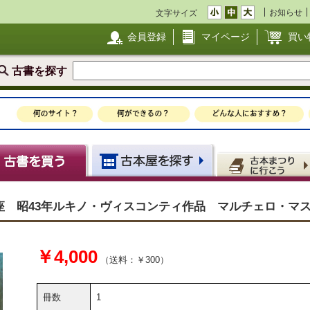
お知らせ
文字サイズ
会員登録
マイページ
買い
古書を探す
座 昭43年ルキノ・ヴィスコンティ作品 マルチェロ・
￥4,000
（送料：￥300）
冊数
1