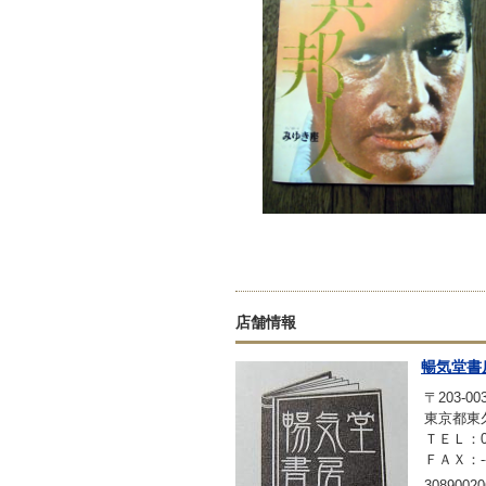
店舗情報
暢気堂書
〒203-00
東京都東久
ＴＥＬ：042
ＦＡＸ：-
30890020