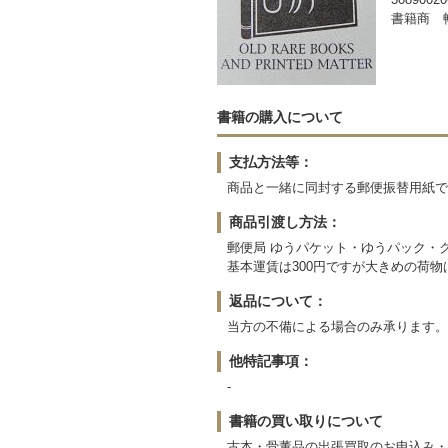
書籍商 
書籍の購入について
支払方法等：
商品と一緒に同封する郵便振替用紙で
商品引渡し方法：
郵便局 ゆうパケット・ゆうパック・
基本運賃は300円ですが大きめの荷
返品について：
当方の不備による場合のみ承ります。
他特記事項：
-
書籍の買い取りについて
古本・骨董品の出張買取のお申込み・