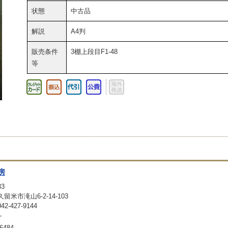
状態
中古品
解説
A4判
販売条件
3棚上段目F1-48
等
房
33
留米市滝山6-2-14-103
-427-9144
-
6484