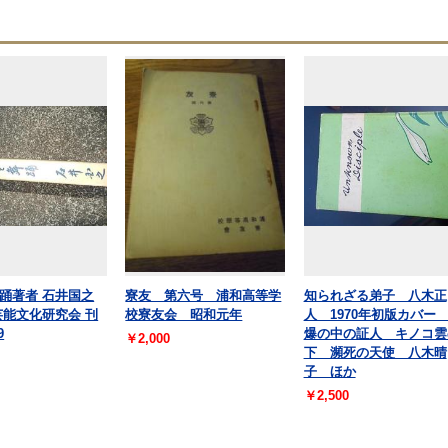
踊著者 石井国之
寮友 第六号 浦和高等学
知られざる弟子 八木正
芸能文化研究会 刊
校寮友会 昭和元年
人 1970年初版カバー
9
爆の中の証人 キノコ雲
￥2,000
下 瀕死の天使 八木晴
子 ほか
￥2,500