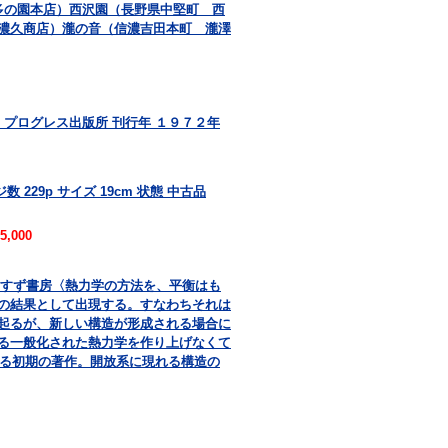
多の園本店）西沢園（長野県中堅町 西
濃久商店）瀧の音（信濃吉田本町 瀧澤
 プログレス出版所 刊行年 １９７２年
 229p サイズ 19cm 状態 中古品
5,000
共訳 みすず書房〈熱力学の方法を、平衡はも
の結果として出現する。すなわちそれは
起るが、新しい構造が形成される場合に
る一般化された熱力学を作り上げなくて
よる初期の著作。開放系に現れる構造の