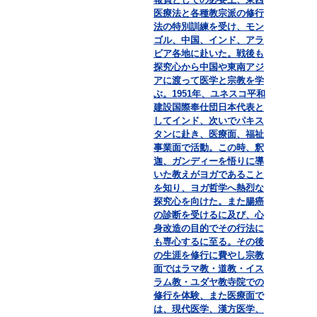
医療法と各種教宗派の修行
法の特別訓練を受け、モン
ゴル、中国、インド、アラ
ビア各地に赴いた。戦後も
探究心から中国や東南アジ
アに渡って医学と宗教を学
ぶ。1951年、ユネスコ平和
建設国際奉仕団日本代表と
してインド、次いでパキス
タンに赴き、医療面、福祉
事業面で活動。この時、釈
迦、ガンディーを悟りに導
いた教えがヨガであること
を知り、ヨガ哲学へ熱烈な
探究心を向けた。また腸癌
の診断を受けるに及び、心
身改造の目的でその行法に
も専心するに至る。その後
の生涯を修行に費やし宗教
面ではラマ教・道教・イス
ラム教・ユダヤ教寺院での
修行を体験、また医療面で
は、現代医学、漢方医学、