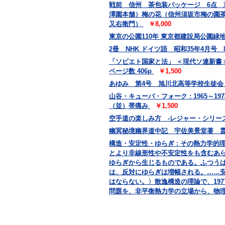
戦前 信州 茶包装パッケージ 6点
澤園本舗）梅の花（信州須坂市梅の園
又右衛門）
￥8,000
東京の公園110年 東京都建設局公園緑地部
2冊 NHK ドイツ語 昭和35年4月号
「ソビエト国家と法」 ＜現代ソ連新書＞
ページ数 406p
￥1,500
あゆみ 第4号 旭川北高等学校生徒
山谷・キューバ・フォーク : 1965～19
（並）帯痛み
￥1,500
空手道の楽しみ方 -レジャー・シリーズ
幽冥秘境幽界道中記 宇佐美景堂著 霊相道
構造・安定性・ゆらぎ : その熱力学的理論
とより非線形性や不安定性をも含むあ
ゆらぎから生じるものである。ふつう
は、反対にゆらぎは増幅される。……
はならない。〉散逸構造の理論で、19
問題を、非平衡熱力学の立場から、物