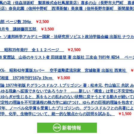
 蔦の花（信劦須坂町 製茶株式会社蔦屋茶店）喜多の山（長野市大門町 喜
茶店）奈良此園（信州中野町 西澤茶舗）美泉瀧（信州長野市新町 茶間屋美
 ページ数 394p
￥2,500
 8月号 講師藤田五郎
￥3,500
 ソ連邦科学アカデミー国家・法研究所ソビエト政治学協会編 出版社 ナウカ
会 昭和35年発行 全１１２ページ
￥2,500
78 変歴誌 山谷のキリスト者 田頭道登 著 出版社 三友会 刊行年 昭54 ページ数
6- 昭和42年重版カバー 空手道剛柔流宗家 宮城敬著 出版社 西東社
￥
 1973年刊行167p 19cm
￥3,000
 1977年初版 P.グランスドルフ, I.プリゴジン 著 ; 松本元, 竹山協三 
らゆる現象へ拡張できないであろうか？ ……新しい「構造」は常に不安定性
はゆらぎが生じると、系をもとの乱れのない状態に戻そうとする動きが続いて
安定性の理論を不可逆過程の熱力学に結びつけ、ゆらぎの巨視的理論を包含す
77年、ノーベル化学賞を受賞したプリゴジンの、グランスドルフとの共著に
理学、化学、生物学について、統一的な観点からの説明を試みる。
￥1,500
新着情報