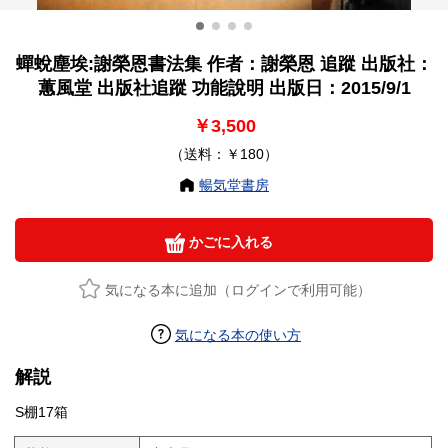
蟬蛻塵埃:謝榮恩書法集 作者：謝榮恩 追蹤 出版社：
蕙風堂 出版社追蹤 功能說明 出版日：2015/9/1
￥3,500
（送料：￥180）
暢気堂書房
かごに入れる
気になる本に追加（ログインで利用可能）
気になる本の使い方
解説
S棚17箱