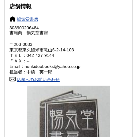
大阪府
兵庫県
180円
180円
店舗情報
奈良県
和歌山県
180円
180円
暢気堂書房
308900206484
鳥取県
島根県
180円
180円
書籍商 暢気堂書房
岡山県
広島県
180円
180円
〒203-0033
東京都東久留米市滝山6-2-14-103
ＴＥＬ：042-427-9144
山口県
徳島県
180円
180円
ＦＡＸ：--
Email：nonkidoubooks@yahoo.co.jp
香川県
愛媛県
180円
180円
担当者：中橋 英一郎
店舗へのお問い合わせ
高知県
福岡県
180円
180円
佐賀県
長崎県
180円
180円
熊本県
大分県
180円
180円
宮崎県
鹿児島県
180円
180円
沖縄県
180円