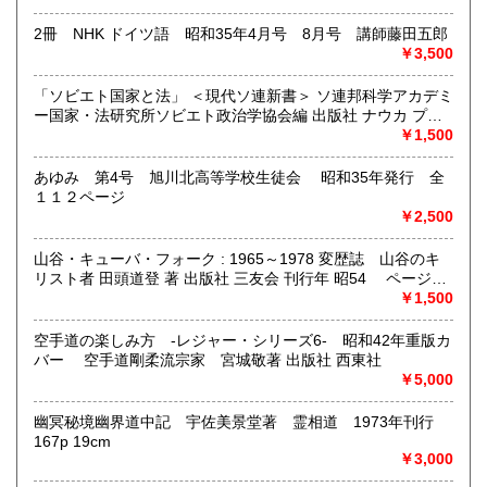
取り扱い分野
2冊 NHK ドイツ語 昭和35年4月号 8月号 講師藤田五郎
社会科学、美術工芸、古典籍、近代文献、外国書
￥3,500
「ソビエト国家と法」 ＜現代ソ連新書＞ ソ連邦科学アカデミ
ー国家・法研究所ソビエト政治学協会編 出版社 ナウカ プロ
グレス出版所 刊行年 １９７２年 ページ数 406p
￥1,500
あゆみ 第4号 旭川北高等学校生徒会 昭和35年発行 全
１１２ページ
￥2,500
山谷・キューバ・フォーク : 1965～1978 変歴誌 山谷のキ
リスト者 田頭道登 著 出版社 三友会 刊行年 昭54 ページ数
229p サイズ 19cm 状態 中古品（並）帯痛み
￥1,500
空手道の楽しみ方 -レジャー・シリーズ6- 昭和42年重版カ
バー 空手道剛柔流宗家 宮城敬著 出版社 西東社
￥5,000
幽冥秘境幽界道中記 宇佐美景堂著 霊相道 1973年刊行
167p 19cm
￥3,000