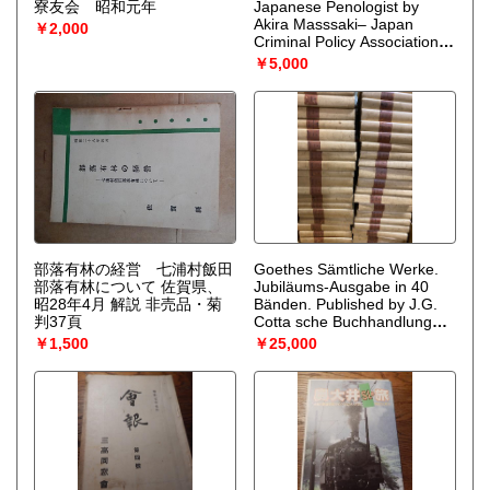
寮友会 昭和元年
Japanese Penologist by
Akira Masssaki– Japan
￥2,000
Criminal Policy Association
1964 科学警察研究所古畑
￥5,000
種基旧蔵書巻頭献呈ページ切
取
部落有林の経営 七浦村飯田
Goethes Sämtliche Werke.
部落有林について 佐賀県、
Jubiläums-Ausgabe in 40
昭28年4月 解説 非売品・菊
Bänden. Published by J.G.
判37頁
Cotta sche Buchhandlung
Nachfolger Stuttgart und
￥1,500
￥25,000
Berlinゲーテの全集。全40巻
内38冊（17巻、40巻欠）