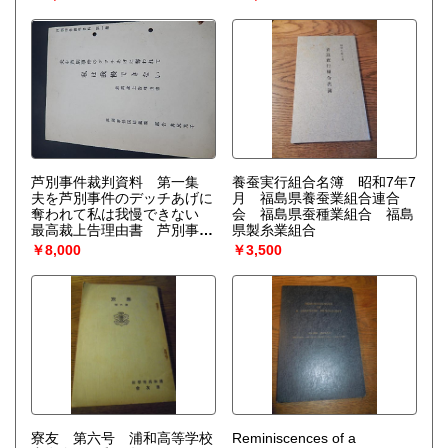
所 農奴クーリー生活 農奴
本駅 明治3年 久所集落
として朝鮮人の農家に配属
斬進社他
芦別事件裁判資料 第一集
養蚕実行組合名簿 昭和7年7
夫を芦別事件のデッチあげに
月 福島県養蚕業組合連合
奪われて私は我慢できない
会 福島県蚕種業組合 福島
最高裁上告理由書 芦別事件
県製糸業組合
国賠裁判 原告 井尻光子
￥8,000
￥3,500
12ページ
寮友 第六号 浦和高等学校
Reminiscences of a