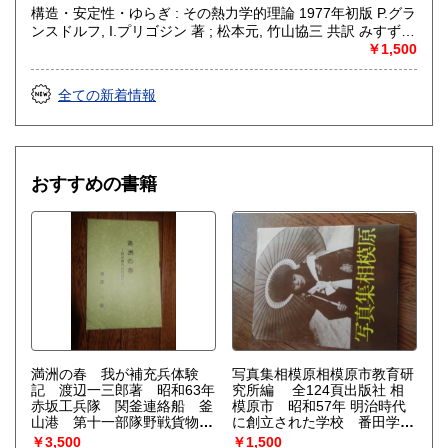
構造・安定性・ゆらぎ : その熱力学的理論 1977年初版 P.グラ
ンスドルフ, I.プリゴジン 著 ; 松本元, 竹山協三 共訳 みすず書
房〈熱力学の方法を、平衡はもとより非線形性や不安定性を
￥1,500
も含むあらゆる現象へ拡張できないであろうか？ ……新し
い「構造」は常に不安定性の結果として出現する。すなわち
全ての新着情報
それはゆらぎから生じるものである。ふつうはゆらぎが生じ
ると、系をもとの乱れのない状態に戻そうとする動きが続い
て起るが、新しい構造が形成される場合には、反対にゆらぎ
は増幅される。……安定性の理論を不可逆過程の熱力学に結
びつけ、ゆらぎの巨視的理論を包含する一般化された熱力学
おすすめの書籍
を作り上げなくてはならない。〉散逸構造の理論で、1977
年、ノーベル化学賞を受賞したプリゴジンの、グランスドル
フとの共著による初期の著作。開放系に現れる構造の問題
を、非平衡熱力学の立場から、物理学、化学、生物学につい
て、統一的な観点からの説明を試みる。
満洲の春 我が補充兵体験
写真集相模原相模原市教育研
記 渡辺一三郎著 昭和63年
究所編 全124頁出版社 相
赤坂工兵隊 関釜連絡船 釜
模原市 昭和57年 明治時代
山港 第十一部隊野戦貨物廠
に創立された学校 番田学
（二六四三部隊）延吉収容
校 大正期横浜線の汽車と橋
￥3,500
￥1,500