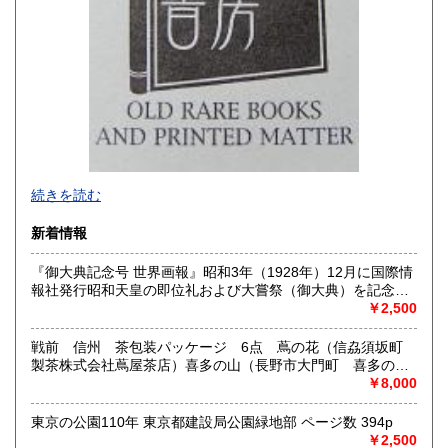
-
続きを読む
沿線名：西武新宿線
新着情報
最寄駅：花小金井
営業時間：10:00〜18:00
『御大典記念号 世界画報』昭和3年（1928年）12月に国際情
定休日：不定休
報社発行昭和天皇の即位礼および大嘗祭（御大典）を記念す
るグラフ雑誌の臨時増刊号です。当時の儀式の様子や関連行
￥2,500
書籍の買取について
事を写した貴重な写真や解説が多数収録されています。
古本・骨董品の出張買取のお申込み・ご予約は、お電話・ま
戦前 信州 茶包装パッケージ 6点 蔦の花（信劦須坂町
たはメールにて承っております。 お気軽にお問合わせくださ
製茶株式会社蔦屋茶店）喜多の山（長野市大門町 喜多の園
い。
本店）西沢園（長野県中堅町 西澤園本舗）梅の花（信州須
￥8,000
出張費は無料です。旧家、蔵のあるお宅、昭和40年以前の古
坂市梅の園茶店）奈良此園（信州中野町 西澤茶舗）美泉瀧
いお宅の買取は、遠方でも大歓迎です。
（信州長野市新町 茶間屋美濃久商店）瀧の音（信濃吉田本
東京の公園110年 東京都建設局公園緑地部 ページ数 394p
町 瀧澤又右衛門）
￥2,500