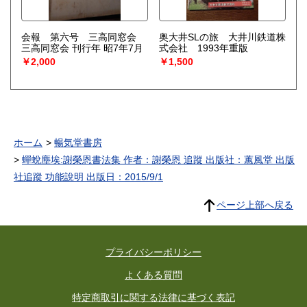
会報 第六号 三高同窓会
奥大井SLの旅 大井川鉄道株
三高同窓会 刊行年 昭7年7月
式会社 1993年重版
￥2,000
￥1,500
ホーム
暢気堂書房
蟬蛻塵埃:謝榮恩書法集 作者：謝榮恩 追蹤 出版社：蕙風堂 出版
社追蹤 功能說明 出版日：2015/9/1
ページ上部へ戻る
プライバシーポリシー
よくある質問
特定商取引に関する法律に基づく表記