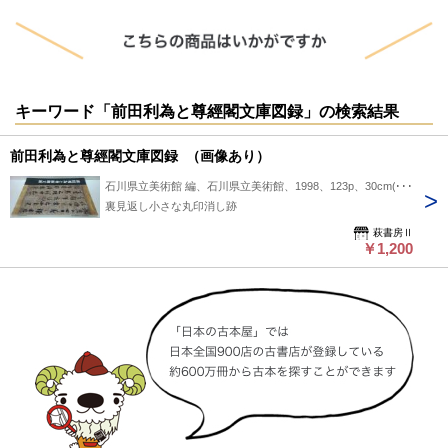
キーワード「前田利為と尊經閣文庫図録」の検索結果
前田利為と尊經閣文庫図録 （画像あり）
石川県立美術館 編、石川県立美術館、1998、123p、30cm(A4)
裏見返し小さな丸印消し跡
萩書房Ⅱ
￥1,200