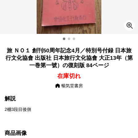
旅 ＮＯ１ 創刊50周年記念4月／特別号付録 日本旅
行文化協會 出版社 日本旅行文化協會 大正13年（第
一巻第一號）の復刻版 84ページ
在庫切れ
暢気堂書房
解説
2棚3段目後側
商品画像