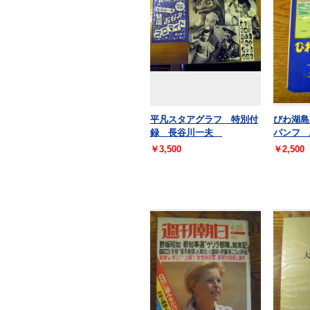
平凡スタアグラフ 特別付
びわ湖島
録 長谷川一夫
パンフ 
￥3,500
￥2,500