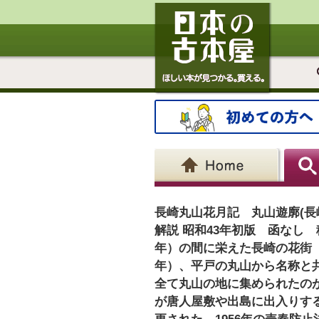
長崎丸山花月記 丸山遊廓(長
解説 昭和43年初版 函なし 
年）の間に栄えた長崎の花街（
年）、平戸の丸山から名称と共
全て丸山の地に集められたの
が唐人屋敷や出島に出入りする