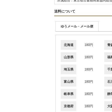
所属組合：東京都古書籍商業協同組
送料について
ゆうメール・メール便
北海道
180円
青
山形県
180円
福
埼玉県
180円
千
富山県
180円
石
岐阜県
180円
静
京都府
180円
大