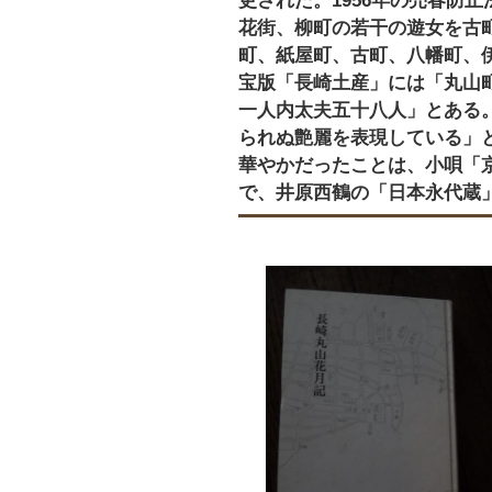
更された。1956年の売春防
花街、柳町の若干の遊女を古
町、紙屋町、古町、八幡町、伊
宝版「長崎土産」には「丸山
一人内太夫五十八人」とある
られぬ艶麗を表現している」
華やかだったことは、小唄「
で、井原西鶴の「日本永代蔵