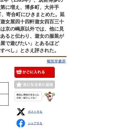
年（1593年）、筑前博多の
次第に増え、博多町、大井手
町、寄合町にひきまとめた。延
町遊女屋四十四軒遊女四百三十
山は京の嶋原以外では、他に見
であると伝わり、遊女の服装が
揚屋で遊びたい」とあるほど
宅すべし」とさえ評された。
暢気堂書房
ポストする
シェアする