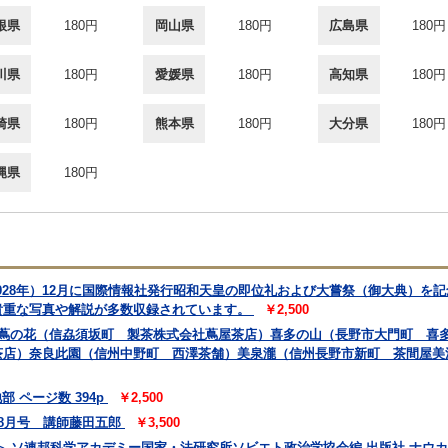
根県
180円
岡山県
180円
広島県
180円
川県
180円
愛媛県
180円
高知県
180円
崎県
180円
熊本県
180円
大分県
180円
縄県
180円
1928年）12月に国際情報社発行昭和天皇の即位礼および大嘗祭（御大典）を
貴重な写真や解説が多数収録されています。
￥2,500
 蔦の花（信劦須坂町 製茶株式会社蔦屋茶店）喜多の山（長野市大門町 喜
茶店）奈良此園（信州中野町 西澤茶舗）美泉瀧（信州長野市新町 茶間屋美
 ページ数 394p
￥2,500
 8月号 講師藤田五郎
￥3,500
 ソ連邦科学アカデミー国家・法研究所ソビエト政治学協会編 出版社 ナウカ