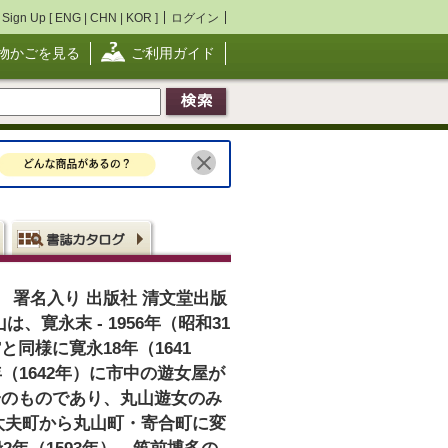
Sign Up [
ENG
|
CHN
|
KOR
]
ログイン
物かごを見る
ご利用ガイド
 署名入り 出版社 清文堂出版
寛永末 - 1956年（昭和31
様に寛永18年（1641
1642年）に市中の遊女屋が
一のものであり、丸山遊女のみ
太夫町から丸山町・寄合町に変