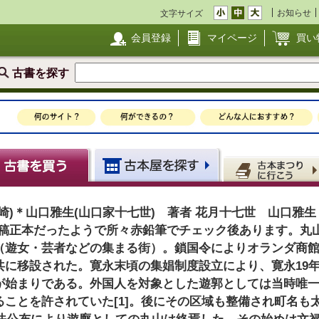
お知らせ
文字サイズ
会員登録
マイページ
買い
古書を探す
崎)＊山口雅生(山口家十七世) 著者 花月十七世 山口雅生
稿正本だったようで所々赤鉛筆でチェック後あります。丸山は、
遊女・芸者などの集まる街）。鎖国令によりオランダ商館と同
に移設された。寛永末頃の集娼制度設立により、寛永19年（
が始まりである。外国人を対象とした遊郭としては当時唯
ことを許されていた[1]。後にその区域も整備され町名も