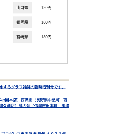
山口県
180円
福岡県
180円
宮崎県
180円
記念するグラフ雑誌の臨時増刊号です。
多の園本店）西沢園（長野県中堅町 西
濃久商店）瀧の音（信濃吉田本町 瀧澤
 プログレス出版所 刊行年 １９７２年