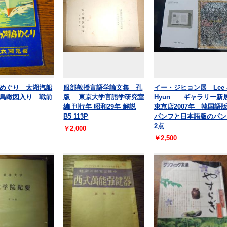
めぐり 太湖汽船
服部教授言語学論文集 孔
イー・ジヒョン展 Lee J
鳥瞰図入り 戦前
版 東京大学言語学研究室
Hyun ギャラリー新
編 刊行年 昭和29年 解説
東京店2007年 韓国語
B5 113P
パンフと日本語版のパン
2点
￥2,000
￥2,500