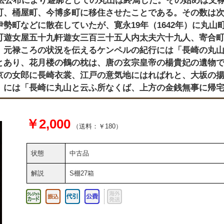
止法公布により遊廓としての丸山は終焉した。その始めは文禄2
町、桶屋町、今博多町に移住させたことである。その数は
勢町などに散在していたが、寛永19年（1642年）に丸山
町遊女屋五十九軒遊女三百三十五人内太夫六十九人、寄合
。元禄ころの状況を伝えるケンペルの紀行には「長崎の丸
とあり、花月楼の鶴の枕は、唐の玄宗皇帝の楊貴妃の遺物
京の女郎に長崎衣裳、江戸の意気地にはればれと、大坂の
」には「長崎に丸山と云ふ所なくば、上方の金銭無事に帰
￥2,000
（送料：￥180）
状態
中古品
解説
S棚27箱