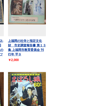
i-
上福岡の社寺と指定文化
居
財 市史調査報告書 第１３
版の
集 上福岡市教育委員会 刊
フ
行年 平９
￥2,000