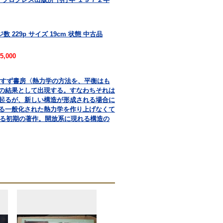
 229p サイズ 19cm 状態 中古品
5,000
共訳 みすず書房〈熱力学の方法を、平衡はも
の結果として出現する。すなわちそれは
起るが、新しい構造が形成される場合に
る一般化された熱力学を作り上げなくて
よる初期の著作。開放系に現れる構造の