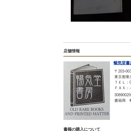
店舗情報
暢気堂書
〒203-00
東京都東久
ＴＥＬ：042
ＦＡＸ：-
30890020
書籍商 
書籍の購入について