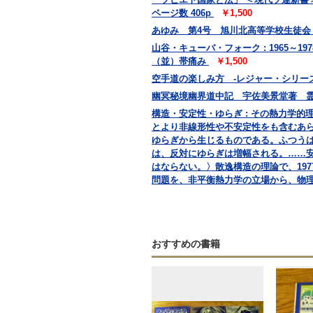
ページ数 406p
￥1,500
あゆみ 第4号 旭川北高等学校生徒
山谷・キューバ・フォーク : 1965～19
（並）帯痛み
￥1,500
空手道の楽しみ方 -レジャー・シリーズ
幽冥秘境幽界道中記 宇佐美景堂著 霊相道
構造・安定性・ゆらぎ : その熱力学的理論
とより非線形性や不安定性をも含むあ
ゆらぎから生じるものである。ふつう
は、反対にゆらぎは増幅される。……
はならない。〉散逸構造の理論で、19
問題を、非平衡熱力学の立場から、物
おすすめの書籍