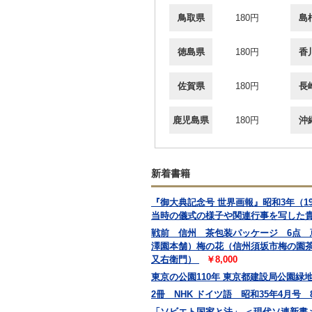
鳥取県
180円
島
徳島県
180円
香
佐賀県
180円
長
鹿児島県
180円
沖
新着書籍
『御大典記念号 世界画報』昭和3年（
当時の儀式の様子や関連行事を写した
戦前 信州 茶包装パッケージ 6点
澤園本舗）梅の花（信州須坂市梅の園
又右衛門）
￥8,000
東京の公園110年 東京都建設局公園緑地部
2冊 NHK ドイツ語 昭和35年4月号
「ソビエト国家と法」 ＜現代ソ連新書＞