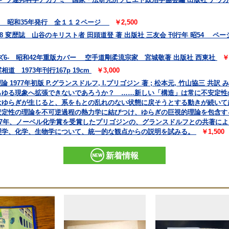
会 昭和35年発行 全１１２ページ
￥2,500
78 変歴誌 山谷のキリスト者 田頭道登 著 出版社 三友会 刊行年 昭54 ページ数
6- 昭和42年重版カバー 空手道剛柔流宗家 宮城敬著 出版社 西東社
￥
 1973年刊行167p 19cm
￥3,000
 1977年初版 P.グランスドルフ, I.プリゴジン 著 ; 松本元, 竹山協三 
らゆる現象へ拡張できないであろうか？ ……新しい「構造」は常に不安定性
はゆらぎが生じると、系をもとの乱れのない状態に戻そうとする動きが続いて
安定性の理論を不可逆過程の熱力学に結びつけ、ゆらぎの巨視的理論を包含す
77年、ノーベル化学賞を受賞したプリゴジンの、グランスドルフとの共著に
理学、化学、生物学について、統一的な観点からの説明を試みる。
￥1,500
新着情報