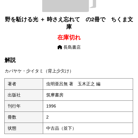
野を駈ける光 ＋ 時さえ忘れて の2冊で ちくま文
庫
在庫切れ
長島書店
解説
カバヤケ・少イタミ（背上少欠け）
著者
虫明亜呂無 著 玉木正之 編
出版社
筑摩書房
刊行年
1996
冊数
2
状態
中古品（並下）