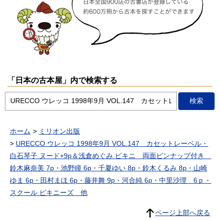
「日本の古本屋」内で検索する
ホーム
ミリオン出版
URECCO ウレッコ 1998年9月 VOL.147 カセットレーベル・
白石琴子 ヌード+9p＆浅倉めぐみ ビキニ 両面ピンナップ付き
鈴木麻奈美 7p・池野瞳 6p・千夏ゆい 8p・鈴木くるみ 8p・山崎
ゆま 6p・田村まほ 6p・藤井舞 9p・河合純 6p・中里沙理 6ｐ・
スクール ビキニーズ 他
ページ上部へ戻る