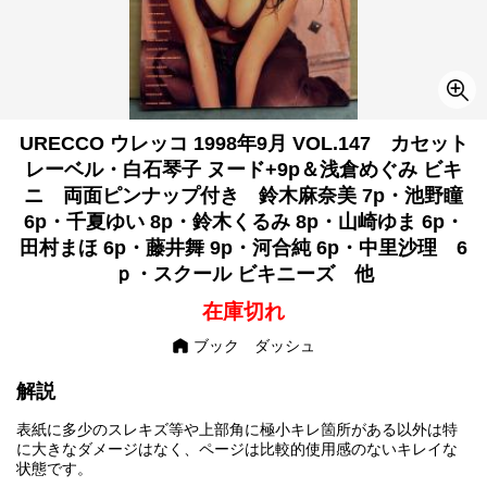
URECCO ウレッコ 1998年9月 VOL.147 カセット
レーベル・白石琴子 ヌード+9p＆浅倉めぐみ ビキ
ニ 両面ピンナップ付き 鈴木麻奈美 7p・池野瞳
6p・千夏ゆい 8p・鈴木くるみ 8p・山崎ゆま 6p・
田村まほ 6p・藤井舞 9p・河合純 6p・中里沙理 6
ｐ・スクール ビキニーズ 他
在庫切れ
ブック ダッシュ
解説
表紙に多少のスレキズ等や上部角に極小キレ箇所がある以外は特
に大きなダメージはなく、ページは比較的使用感のないキレイな
状態です。