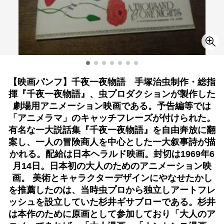
【映画パンフ】千夜一夜物語 手塚治虫制作・総指
揮『千夜一夜物語』、虫プロダクションが製作した
劇場用アニメーション映画である。予告編等では
「アニメラマ」のキャッチフレーズが付けられた。
有名な一大説話集『千夜一夜物語』を自由奔放に翻
案し、一人の冒険商人を中心とした一大叙事詩が描
かれる。配給は日本ヘラルド映画。封切は1969年6
月14日。日本初の大人のためのアニメーション映
画。 美術とキャラクターデザインにやなせたかし
を推薦したのは、当時虫プロから独立しアートフレ
ッシュを設立していた杉井ギサブローである。杉井
は本作のために原画として参加しており「大人のア