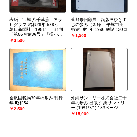
表紙：宝塚 八千草薫 アサ
菅野陽回顧展 銅版画ひとす
ヒグラフ 昭和26年8/29号
じの歩み（図録） 平塚市美
朝日新聞社 1951年 B4判.
術館 刊行年 1996 解説 130頁
「第55巻第36号」「招かれ
￥1,500
たる客／ソ連 グロムイコ外
￥3,500
務次官」「講和全権告知板：
吉田首相」「外来種の水中花
／日本選手権水上競技大会」
「酷しいすまいの手帖」「甦
る四万町歩／日本一の水利工
事／千葉県 佐原」「表4広
告：東光電気／木村製薬 殺
虫剤アース」他22p.
金沢国税局30年の歩み 刊行
沖縄サントリー株式会社二十
年 昭和54
年の歩み 出版 沖縄サントリ
ー (1981/7/1) 133ページ
￥2,500
￥15,000