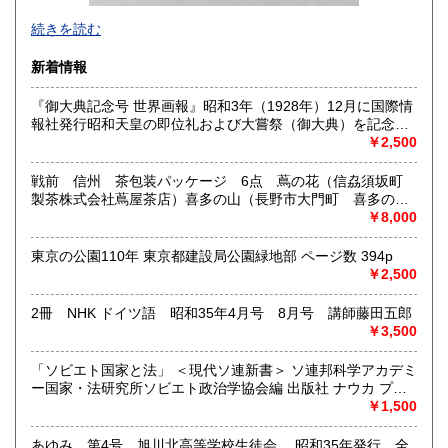
-
続きを読む
沿線名：西武新宿線
新着情報
最寄駅：花小金井
営業時間：10:00〜18:00
『御大典記念号 世界画報』昭和3年（1928年）12月に国際情
定休日：不定休
報社発行昭和天皇の即位礼および大嘗祭（御大典）を記念す
るグラフ雑誌の臨時増刊号です。当時の儀式の様子や関連行
￥2,500
書籍の買取について
事を写した貴重な写真や解説が多数収録されています。
古本・骨董品の出張買取のお申込み・ご予約は、お電話・ま
戦前 信州 茶包装パッケージ 6点 蔦の花（信劦須坂町
たはメールにて承っております。 お気軽にお問合わせくださ
製茶株式会社蔦屋茶店）喜多の山（長野市大門町 喜多の園
い。
本店）西沢園（長野県中堅町 西澤園本舗）梅の花（信州須
￥8,000
出張費は無料です。旧家、蔵のあるお宅、昭和40年以前の古
坂市梅の園茶店）奈良此園（信州中野町 西澤茶舗）美泉瀧
いお宅の買取は、遠方でも大歓迎です。
（信州長野市新町 茶間屋美濃久商店）瀧の音（信濃吉田本
東京の公園110年 東京都建設局公園緑地部 ページ数 394p
町 瀧澤又右衛門）
￥2,500
取り扱い分野
2冊 NHK ドイツ語 昭和35年4月号 8月号 講師藤田五郎
社会科学、美術工芸、古典籍、近代文献、外国書
￥3,500
「ソビエト国家と法」 ＜現代ソ連新書＞ ソ連邦科学アカデミ
ー国家・法研究所ソビエト政治学協会編 出版社 ナウカ プロ
グレス出版所 刊行年 １９７２年 ページ数 406p
￥1,500
あゆみ 第4号 旭川北高等学校生徒会 昭和35年発行 全