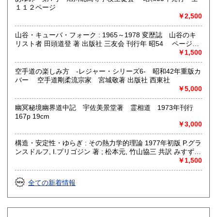
１１２ページ
￥2,500
山谷・キューバ・フォーク : 1965～1978 変歴誌 山谷のキ
リスト者 田頭道登 著 出版社 三友会 刊行年 昭54 ページ数
229p サイズ 19cm 状態 中古品（並）帯痛み
￥1,500
空手道の楽しみ方 -レジャー・シリーズ6- 昭和42年重版カ
バー 空手道剛柔流宗家 宮城敬著 出版社 西東社
￥5,000
幽冥秘境幽界道中記 宇佐美景堂著 霊相道 1973年刊行
167p 19cm
￥3,000
構造・安定性・ゆらぎ : その熱力学的理論 1977年初版 P.グラ
ンスドルフ, I.プリゴジン 著 ; 松本元, 竹山協三 共訳 みすず書
房〈熱力学の方法を、平衡はもとより非線形性や不安定性を
￥1,500
も含むあらゆる現象へ拡張できないであろうか？ ……新し
い「構造」は常に不安定性の結果として出現する。すなわち
全ての新着情報
それはゆらぎから生じるものである。ふつうはゆらぎが生じ
ると、系をもとの乱れのない状態に戻そうとする動きが続い
て起るが、新しい構造が形成される場合には、反対にゆらぎ
は増幅される。……安定性の理論を不可逆過程の熱力学に結