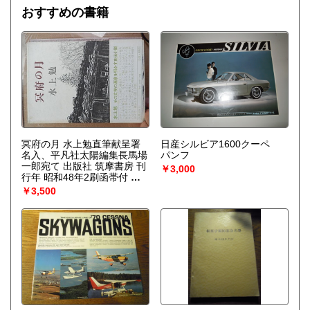
びつけ、ゆらぎの巨視的理論を包含する一般化された熱力学
おすすめの書籍
を作り上げなくてはならない。〉散逸構造の理論で、1977
年、ノーベル化学賞を受賞したプリゴジンの、グランスドル
フとの共著による初期の著作。開放系に現れる構造の問題
を、非平衡熱力学の立場から、物理学、化学、生物学につい
て、統一的な観点からの説明を試みる。
冥府の月 水上勉直筆献呈署
日産シルビア1600クーペ
名入、平凡社太陽編集長馬場
パンフ
一郎宛て 出版社 筑摩書房 刊
￥3,000
行年 昭和48年2刷函帯付 冊
数 1 解説 長篇自伝小説
￥3,500
四六判 初版 装画→佐藤
章 169頁 函