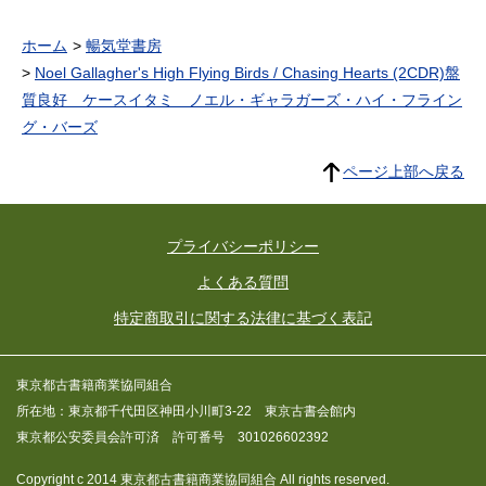
ホーム
暢気堂書房
Noel Gallagher's High Flying Birds / Chasing Hearts (2CDR)盤
質良好 ケースイタミ ノエル・ギャラガーズ・ハイ・フライン
グ・バーズ
ページ上部へ戻る
プライバシーポリシー
よくある質問
特定商取引に関する法律に基づく表記
東京都古書籍商業協同組合
所在地：東京都千代田区神田小川町3-22 東京古書会館内
東京都公安委員会許可済 許可番号 301026602392
Copyright c 2014 東京都古書籍商業協同組合 All rights reserved.