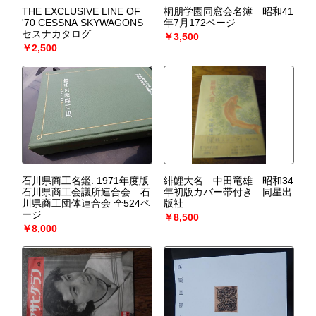
THE EXCLUSIVE LINE OF
桐朋学園同窓会名簿 昭和41
'70 CESSNA SKYWAGONS
年7月172ページ
セスナカタログ
￥3,500
￥2,500
石川県商工名鑑. 1971年度版
緋鯉大名 中田竜雄 昭和34
石川県商工会議所連合会 石
年初版カバー帯付き 同星出
川県商工団体連合会 全524ペ
版社
ージ
￥8,500
￥8,000