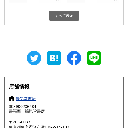
新潟県
富山県
180円
180円
すべて表示
石川県
福井県
180円
180円
山梨県
長野県
180円
180円
岐阜県
静岡県
180円
180円
愛知県
三重県
180円
180円
滋賀県
京都府
180円
180円
大阪府
兵庫県
180円
180円
店舗情報
奈良県
和歌山県
180円
180円
暢気堂書房
308900206484
鳥取県
島根県
180円
180円
書籍商 暢気堂書房
岡山県
広島県
180円
180円
〒203-0033
東京都東久留米市滝山6-2-14-103