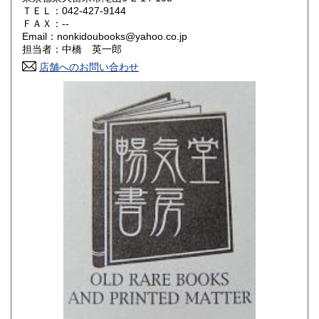
ＴＥＬ：042-427-9144
山口県
徳島県
180円
180円
ＦＡＸ：--
Email：nonkidoubooks@yahoo.co.jp
香川県
愛媛県
180円
180円
担当者：中橋 英一郎
店舗へのお問い合わせ
高知県
福岡県
180円
180円
佐賀県
長崎県
180円
180円
熊本県
大分県
180円
180円
宮崎県
鹿児島県
180円
180円
沖縄県
180円