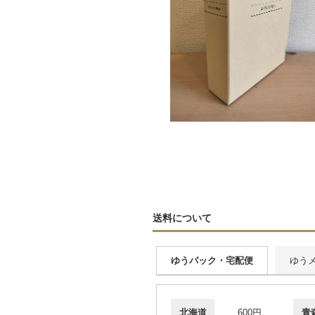
送料について
ゆうパック・宅配便
ゆう
北海道
600円
青