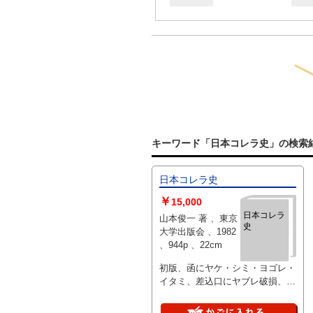
キーワード「日本コレラ史」の検索
日本コレラ史
￥
15,000
日本コレラ
山本俊一 著 、東京
史
大学出版会 、1982
、944p 、22cm
初版、函にヤケ・シミ・ヨゴレ・
イタミ、差込口にヤブレ破損、本
体概ね良好