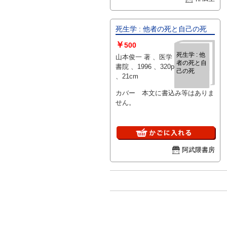
死生学 : 他者の死と自己の死
￥
500
死生学 : 他
山本俊一 著 、医学
者の死と自
書院 、1996 、320p
己の死
、21cm
カバー 本文に書込み等はありま
せん。
阿武隈書房