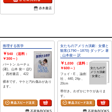
赤木書店
推理する医学
女たちのアメリカ演劇 : 女優と
観客(1790～1870) ダッデン 著
￥
540
（送料：
; 山本俊一 訳
￥300～）
￥
1,030
（送料：
バートン ルーチェ
￥600～）
女たちのア
(著)、山本 俊一 (訳)
メリカ演劇
、西村書店 、422
フェイ・E 、論創
: 女優と観
社 、440, 24p 、
客(1790～
裸本です。ヤケと汚れ傷みがあり
20cm
1870) ダッ
ます。
デン 著 ; 山
帯付き。わずかにヤケがありま
本俊一 訳
す。
不死鳥BOOKS
不死鳥BOOKS