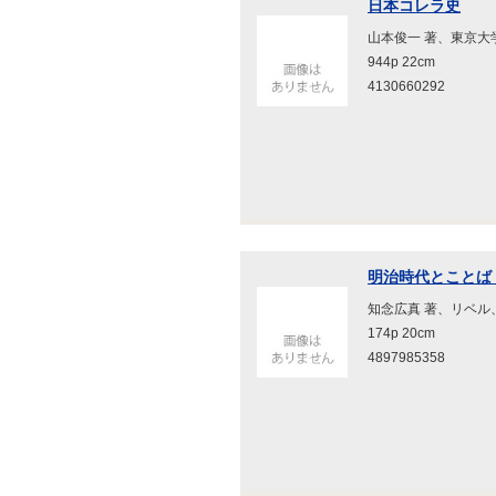
日本コレラ史
山本俊一 著、東京大学
944p 22cm
4130660292
明治時代とことば 
知念広真 著、リベル、1
174p 20cm
4897985358