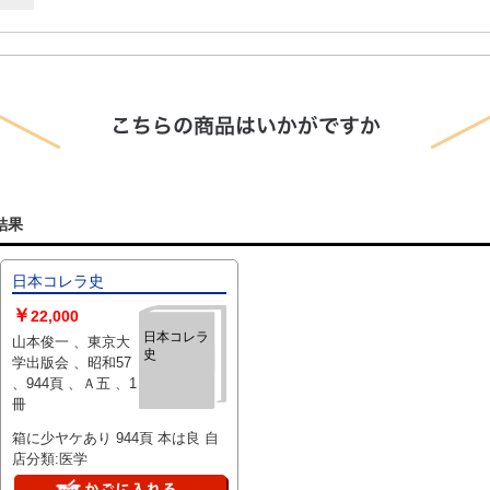
結果
日本コレラ史
￥
22,000
日本コレラ
山本俊一 、東京大
史
学出版会 、昭和57
、944頁 、Ａ五 、1
冊
箱に少ヤケあり 944頁 本は良 自
店分類:医学