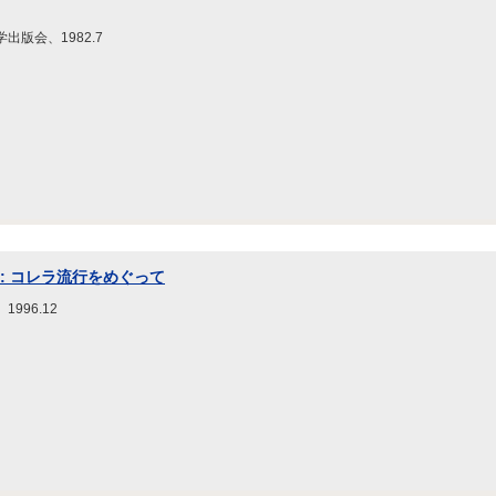
出版会、1982.7
: コレラ流行をめぐって
996.12