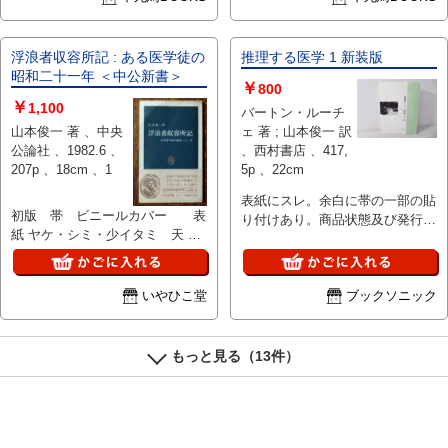
浮浪者収容所記 : ある医学徒の
推理する医学 1 新装版
昭和二十一年 ＜中公新書＞
￥
800
￥
1,100
バートン・ルーチ
山本俊一 著 、中央
ェ 著 ; 山本俊一 訳
公論社 、1982.6 、
、西村書店 、417,
207p 、18cm 、1
5p 、22cm
表紙にスレ。余白に帯の一部の貼
初版 帯 ビニールカバー 表
り付けあり。商品状態及び発行年
紙 ヤケ・シミ・少イタミ 天 少
月日は画像にてご確認下さい。
シミ 本文良好
いやひこ堂
ブックソニック
もっと見る（13件）