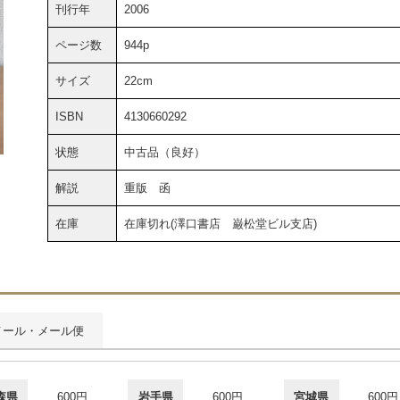
刊行年
2006
ページ数
944p
サイズ
22cm
ISBN
4130660292
状態
中古品（良好）
解説
重版 函
在庫
在庫切れ(澤口書店 巌松堂ビル支店)
メール・メール便
森県
600円
岩手県
600円
宮城県
600円