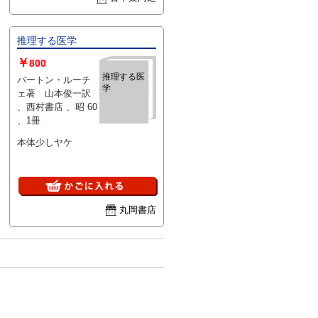
推理する医学
￥
800
推理する医
バートン・ルーチ
学
ェ著 山本俊一訳
、西村書店 、昭 60
、1冊
本体少しヤケ
丸岡書店