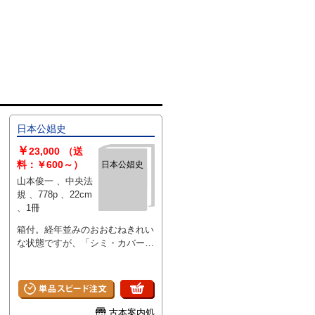
日本公娼史
￥
23,000
（送
料：￥600～）
日本公娼史
山本俊一 、中央法
規 、778p 、22cm
、1冊
箱付。経年並みのおおむねきれい
な状態ですが、「シミ・カバーの
イタミ・退色・蔵書印・ページ折
れ等」のようなキズがあります。
古本案内処