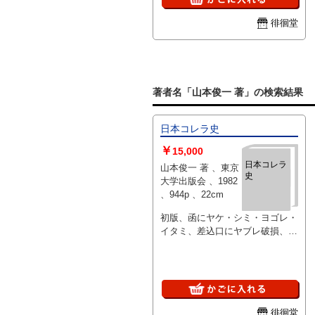
徘徊堂
著者名「山本俊一 著」の検索結果
日本コレラ史
￥
15,000
日本コレラ
山本俊一 著 、東京
史
大学出版会 、1982
、944p 、22cm
初版、函にヤケ・シミ・ヨゴレ・
イタミ、差込口にヤブレ破損、本
体概ね良好
徘徊堂