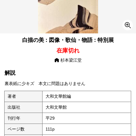
白描の美 : 図像・歌仙・物語 : 特別展
在庫切れ
杉本梁江堂
解説
裏表紙に少キズ 本文に問題はありません
著者
大和文華館編
出版社
大和文華館
刊行年
平29
ページ数
111p