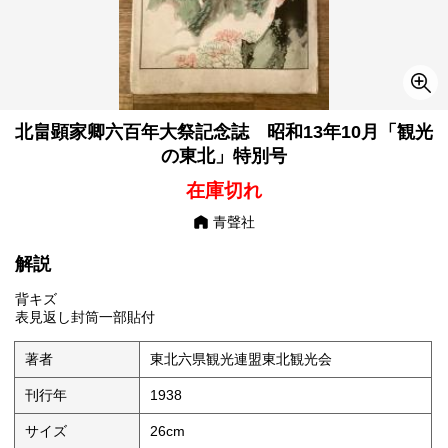
北畠顕家卿六百年大祭記念誌 昭和13年10月「観光
の東北」特別号
在庫切れ
青聲社
解説
背キズ
表見返し封筒一部貼付
著者
東北六県観光連盟東北観光会
刊行年
1938
サイズ
26cm