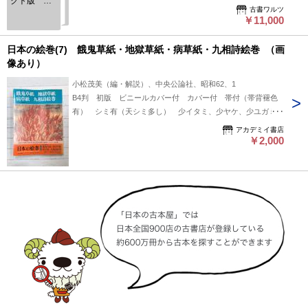
クト版 全
古書ワルツ
12巻の内、
￥11,000
7（餓鬼草
紙・地獄草
紙・病草
日本の絵巻(7) 餓鬼草紙・地獄草紙・病草紙・九相詩絵巻 （画
紙・九相詩
像あり）
絵巻）欠
の11冊
小松茂美（編・解説）、中央公論社、昭和62、1
B4判 初版 ビニールカバー付 カバー付 帯付（帯背褪色
有） シミ有（天シミ多し） 少イタミ、少ヤケ、少ユガミ
有 保存並 【検索ワード：美術】＜登録書籍は店頭にない場
アカデミイ書店
合がありますので、ご来店の場合は前日までにご連絡下さい＞
￥2,000