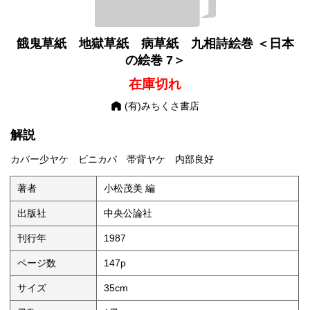
餓鬼草紙 地獄草紙 病草紙 九相詩絵巻 ＜日本
の絵巻 7＞
在庫切れ
(有)みちくさ書店
解説
カバー少ヤケ ビニカバ 帯背ヤケ 内部良好
著者
小松茂美 編
出版社
中央公論社
刊行年
1987
ページ数
147p
サイズ
35cm