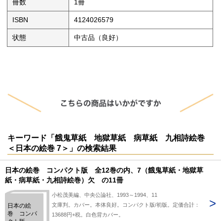
冊数
1冊
ISBN
4124026579
状態
中古品（良好）
キーワード「餓鬼草紙 地獄草紙 病草紙 九相詩絵巻
＜日本の絵巻 7＞」の検索結果
日本の絵巻 コンパクト版 全12巻の内、7（餓鬼草紙・地獄草
紙・病草紙・九相詩絵巻）欠 の11冊
小松茂美編、中央公論社、1993～1994、11
文庫判。カバー。本体良好。コンパクト版/初版。定価合計：
日本の絵
巻 コンパ
13688円+税。白色背カバー。