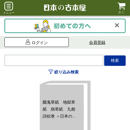
かご
メニュー
会員登録
ログイン
絞り込み検索
餓鬼草紙 地獄草
紙 病草紙 九相
詩絵巻 ＜日本の絵
巻 7＞