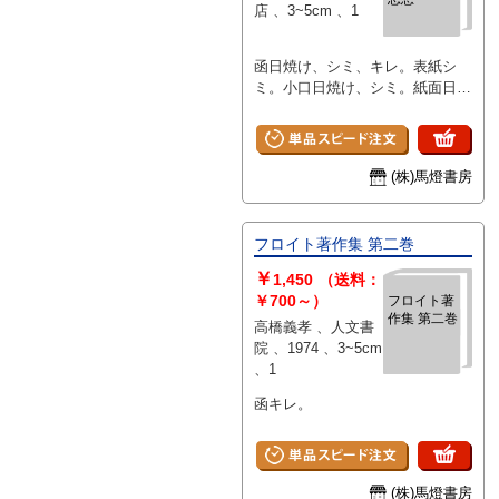
店 、3~5cm 、1
函日焼け、シミ、キレ。表紙シ
ミ。小口日焼け、シミ。紙面日焼
け、シミ。
(株)馬燈書房
フロイト著作集 第二巻
￥
1,450
（送料：
￥700～）
フロイト著
作集 第二巻
高橋義孝 、人文書
院 、1974 、3~5cm
、1
函キレ。
(株)馬燈書房