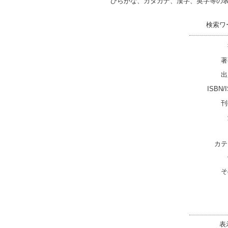
ひらがな、カタカナ、漢字、英字等の
検索ワ
著
出
ISBN/
刊
カテ
そ
表