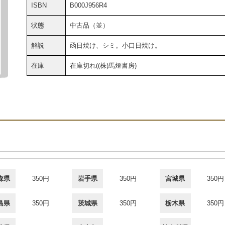
ISBN
B000J956R4
状態
中古品（並）
解説
函日焼け、シミ。小口日焼け。
在庫
在庫切れ((株)馬燈書房)
森県
350円
岩手県
350円
宮城県
350円
島県
350円
茨城県
350円
栃木県
350円