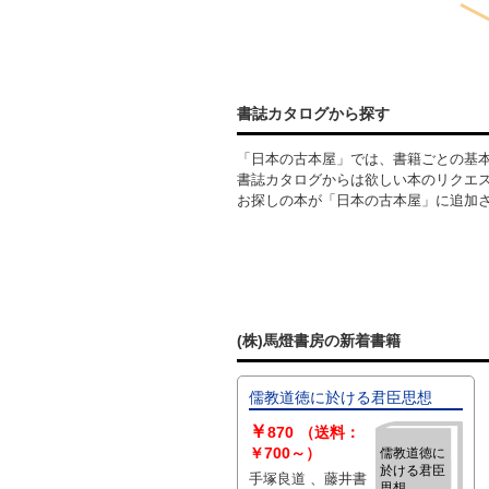
書誌カタログから探す
「日本の古本屋」では、書籍ごとの基
書誌カタログからは欲しい本のリクエ
お探しの本が「日本の古本屋」に追加
(株)馬燈書房の新着書籍
儒教道徳に於ける君臣思想
￥
870
（送料：
￥700～）
儒教道徳に
於ける君臣
手塚良道 、藤井書
思想