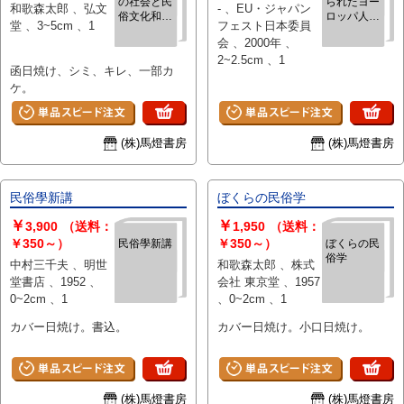
の社会と民
られたヨー
和歌森太郎 、弘文
- 、EU・ジャパン
俗文化和歌
ロッパ人の
堂 、3~5cm 、1
フェスト日本委員
森太郎先生
眼1 ジャパ
会 、2000年 、
還暦記念
ン トゥディ
2~2.5cm 、1
函日焼け、シミ、キレ、一部カ
ケ。
(株)馬燈書房
(株)馬燈書房
民俗學新講
ぼくらの民俗学
￥
￥
3,900
（送料：
1,950
（送料：
￥350～）
￥350～）
民俗學新講
ぼくらの民
俗学
中村三千夫 、明世
和歌森太郎 、株式
堂書店 、1952 、
会社 東京堂 、1957
0~2cm 、1
、0~2cm 、1
カバー日焼け。書込。
カバー日焼け。小口日焼け。
(株)馬燈書房
(株)馬燈書房