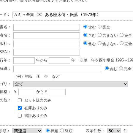
表記方法や、絞り込み条件の変更もお試しください。
ード：
書名：
含む
完全
者名：
含む
含まない
完全
版社：
含む
含まない
完全
ISSN：
行年：
年から
年
※単一年を探す場合 1995～199
解説：
含む
完全
（例）初版 函 帯 など
ゴリ：
価格：
￥
から￥
の他：
セット販売のみ
在庫ありのみ
書評ありのみ
示順：
表示件数：
件
昇順
降順