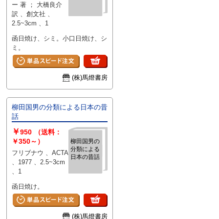
ー 著 ； 大橋良介
訳 、創文社 、
2.5~3cm 、1
函日焼け、シミ。小口日焼け、シ
ミ。
(株)馬燈書房
柳田国男の分類による日本の昔
話
￥
950
（送料：
￥350～）
柳田国男の
分類による
フリブナウ 、ACTA
日本の昔話
、1977 、2.5~3cm
、1
函日焼け。
(株)馬燈書房