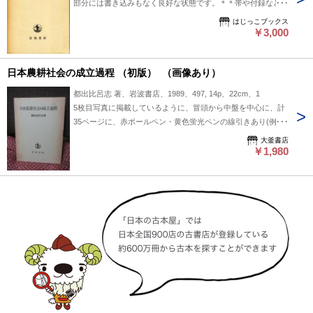
部分には書き込みもなく良好な状態です。＊＊帯や付録などの
付属品につきましては、特に記載がない場合はないものとお考
はじっこブックス
えください。書き込み、切り抜き等のチェックは入念にしてお
￥3,000
りますが、見落とし等ある場合がございます。その場合はご連
絡ください。すぐの対応に努めます。
日本農耕社会の成立過程 （初版） （画像あり）
都出比呂志 著、岩波書店、1989、497, 14p、22cm、1
5枚目写真に掲載しているように、冒頭から中盤を中心に、計
35ページに、赤ボールペン・黄色蛍光ペンの線引きあり(例示
のため、線引き多めのページを掲載してます)。また、外箱の
大釜書店
周縁部や背に、焼けと茶色シミがあります。きれいな状態で読
￥1,980
んでいただきたいので、外箱と本体に、OPPで透明カバーを
巻いて、発送します（簡単に取れますし、本体に直接、接着し
ないので、跡が残ることもありません）。ご了解ください。本
の中身に問題はありません。1989年発行・初版1刷。ページ・
カバー破れ、落丁はありません。レターパック・プラス（追跡
可能）で、即時発送します。宜しくお願いします。