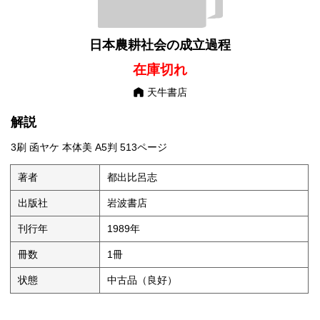
日本農耕社会の成立過程
在庫切れ
天牛書店
解説
3刷 函ヤケ 本体美 A5判 513ページ
著者
都出比呂志
出版社
岩波書店
刊行年
1989年
冊数
1冊
状態
中古品（良好）