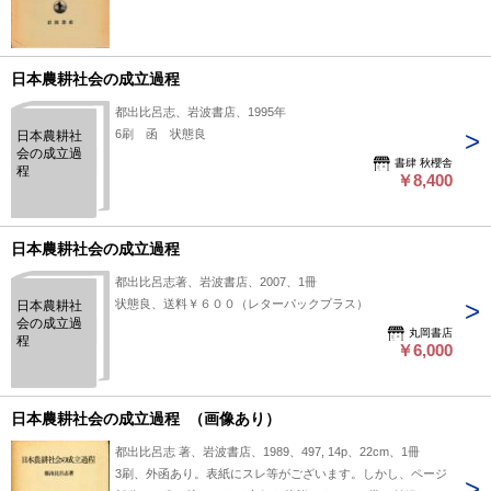
日本農耕社会の成立過程
都出比呂志、岩波書店、1995年
6刷 函 状態良
日本農耕社
会の成立過
書肆 秋櫻舎
程
￥8,400
日本農耕社会の成立過程
都出比呂志著、岩波書店、2007、1冊
状態良、送料￥６００（レターパックプラス）
日本農耕社
会の成立過
丸岡書店
程
￥6,000
日本農耕社会の成立過程 （画像あり）
都出比呂志 著、岩波書店、1989、497, 14p、22cm、1冊
3刷、外函あり。表紙にスレ等がございます。しかし、ページ