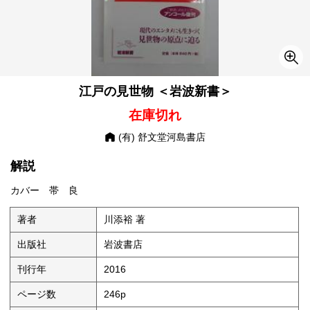
江戸の見世物 ＜岩波新書＞
在庫切れ
(有) 舒文堂河島書店
解説
カバー 帯 良
著者
川添裕 著
出版社
岩波書店
刊行年
2016
ページ数
246p