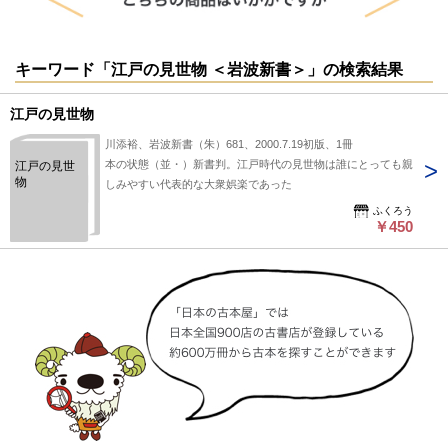
キーワード「江戸の見世物 ＜岩波新書＞」の検索結果
江戸の見世物
川添裕、岩波新書（朱）681、2000.7.19初版、1冊
本の状態（並・）新書判。江戸時代の見世物は誰にとっても親
江戸の見世
物
しみやすい代表的な大衆娯楽であった
ふくろう
￥450