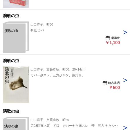
演歌の虫
山口洋子、昭60
初版 カバ
演歌の虫
喇嘛舎
￥1,100
演歌の虫
山口洋子、文藝春秋、昭60、20×14cm
カバー少スレ。三方少ヤケ、微汚れ。
峰吉書店
￥500
演歌の虫
山口洋子、文藝春秋、昭60
第93回直木賞 初版 カバーヤケ縁スレ 帯 三方-ヤケシミ
演歌の虫