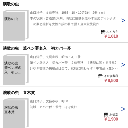
演歌の虫
山口洋子、文藝春秋、1985・10・10第9刷、2冊（在）
本の状態（普通)四六判。演歌に情熱を燃やす音楽ディレクタ
演歌の虫
ーの夢と挫折を女性作詞の目で描く直木賞受賞作
ふくろう
￥1,010
演歌の虫 筆ペン署名入 初カバー帯
山口洋子、文藝春秋、昭60・3、1冊
筆ペン署名入 初カバー帯 文藝春秋 【状態に関する注意】
演歌の虫
筆ペン署名
けやき書店の掲載品は全て、状態に関わらず「中古品（並）」
入 初カバ
と表示されています。「日本の古本屋」は６段階の「状態」表
けやき書店
ー帯
記が必須となりましたが、当店の扱う商品の特質上、状態の簡
￥8,800
易な区分けは適切ではない（不可能な）為、状態欄の「中古品
（並）」という表現は考慮にいれないで下さい。痛みなどの瑕
演歌の虫 直木賞
疵につきましては、解説欄等をご参考にして下さい。状態表記
山口洋子、文藝春秋、昭60
の無いものは特に問題なく良好とお考え下さい。:
初版・カバー付・帯付 ほぼ良好
演歌の虫
直木賞
永福堂
￥1,900