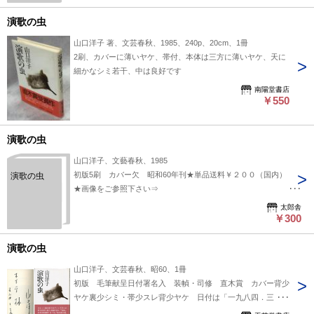
演歌の虫
山口洋子 著、文芸春秋、1985、240p、20cm、1冊
2刷、カバーに薄いヤケ、帯付、本体は三方に薄いヤケ、天に
細かなシミ若干、中は良好です
南陽堂書店
￥550
演歌の虫
山口洋子、文藝春秋、1985
初版5刷 カバー欠 昭和60年刊★単品送料￥２００（国内）
演歌の虫
★画像をご参照下さい⇒
https://www.dropbox.com/scl/fi/mq55pu8m3oeiz6i26bf9f/93733.jpg?
太郎舎
rlkey=s29hcrv6kch29o9gytascdn7y&st=equm2mh1&dl=0
￥300
演歌の虫
山口洋子、文芸春秋、昭60、1冊
初版 毛筆献呈日付署名入 装幀・司修 直木賞 カバー背少
ヤケ裏少シミ・帯少スレ背少ヤケ 日付は「一九八四．三．十
九」と読み取れるが「一九八五」の書き間違いか