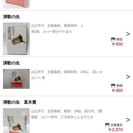
演歌の虫
山口洋子、文藝春秋、昭和60年、１
第2刷、カバー背少ヤケあり
曙堂
￥900
演歌の虫
山口洋子、文藝春秋、昭和60年、240ｐ、20ｃｍ
カバー 帯
桝屋
￥460
演歌の虫 直木賞
山口洋子、文芸春秋、昭60、240p、四六判、1冊
初版 カバー帯付 三方経年によるヤケ少
岩森書店
￥2,970