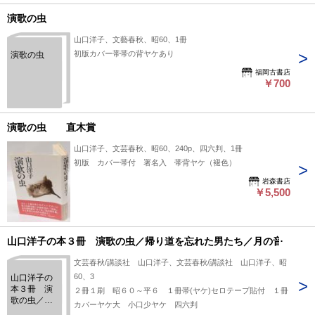
演歌の虫
山口洋子、文藝春秋、昭60、1冊
初版カバー帯帯の背ヤケあり
演歌の虫
福岡古書店
￥700
演歌の虫 直木賞
山口洋子、文芸春秋、昭60、240p、四六判、1冊
初版 カバー帯付 署名入 帯背ヤケ（褪色）
岩森書店
￥5,500
山口洋子の本３冊 演歌の虫／帰り道を忘れた男たち／月の音
文芸春秋/講談社 山口洋子、文芸春秋/講談社 山口洋子、昭
60、3
山口洋子の
本３冊 演
２冊１刷 昭６０～平６ １冊帯(ヤケ)セロテープ貼付 １冊
歌の虫／帰
カバーヤケ大 小口少ヤケ 四六判
り道を忘れ