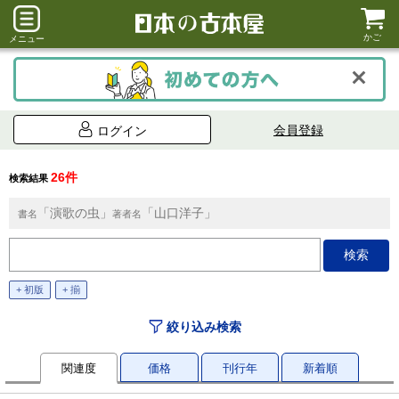
かご
メニュー
会員登録
ログイン
26件
検索結果
「演歌の虫」
「山口洋子」
書名
著者名
+ 初版
+ 揃
絞り込み検索
関連度
価格
刊行年
新着順