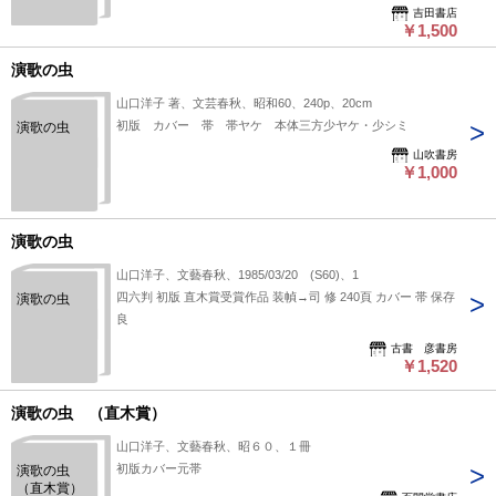
た男たち／
吉田書店
￥1,500
月の音
演歌の虫
山口洋子 著、文芸春秋、昭和60、240p、20cm
初版 カバー 帯 帯ヤケ 本体三方少ヤケ・少シミ
演歌の虫
山吹書房
￥1,000
演歌の虫
山口洋子、文藝春秋、1985/03/20 (S60)、1
四六判 初版 直木賞受賞作品 装幀→司 修 240頁 カバー 帯 保存
演歌の虫
良
古書 彦書房
￥1,520
演歌の虫 （直木賞）
山口洋子、文藝春秋、昭６０、１冊
初版カバー元帯
演歌の虫
（直木賞）