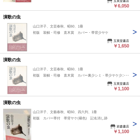
玉英堂書店
￥6,050
演歌の虫
山口洋子、文芸春秋、昭60、1冊
初版 装幀・司修 直木賞 カバー・帯背少ヤケ
玉英堂書店
￥1,650
演歌の虫
山口洋子、文芸春秋、昭60、1冊
初版 装幀・司修 直木賞 カバー裏少シミ・帯少ヤケ少スレ
玉英堂書店
￥1,100
演歌の虫
山口洋子、文藝春秋、昭60、四六判、1冊
初版 カバー帯付 帯背ヤケ(褪色) 記名消し跡
岩森書店
￥1,100