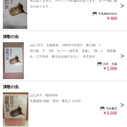
帯はありません。ヤケシミ汚れ傷みがあります。カバー縁に傷
みがあります。
不死鳥BOOKS
￥460
演歌の虫
山口 洋子、文藝春秋、1985年3月発行、第11刷、1
四六版 Ｐ．240 カバー：経年並 見返し：薄シミ 頁面傷
み：三方良好 書き込み線引きなく、本文良好
古本 文蔵
￥1,000
演歌の虫
山口洋子、昭和60年
文藝春秋 初版・帯付・署名入 14×20
万歩書店
￥5,500