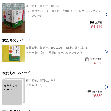
篠田節子、集英社、1997年
45 重版カバー 帯 献呈名一字消しあり。レターパックプラ
スで発送です。
文庫櫂
￥1,980
女たちのジハード
篠田節子、集英社、1997/10/6 第8刷、四六版、1
カバー 帯 良好 配送(レターパックプラス便)
フタバ書店
￥550
女たちのジハード
篠田節子、集英社、平9
５刷カバー付
女たちのジ
ハード
岡本書店
￥880