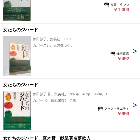
古書 うつつ
￥1,000
女たちのジハード
篠田節子、集英社、1997
カバースレ。三方微ヤケ。
峰吉書店
￥492
女たちのジハード
篠田節子 著、集英社、1997年、469p、20cm、1
カバー 帯（破れ修復） ７刷
ブックソサエティ
￥990
女たちのジハード 直木賞 献呈署名落款入