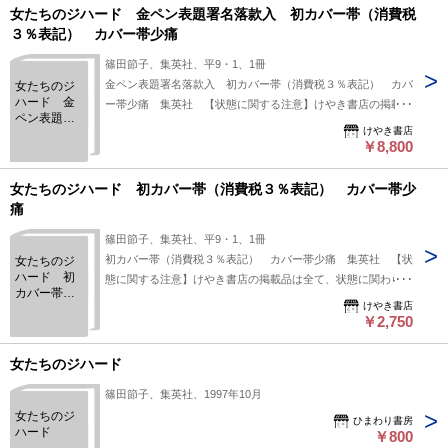
女たちのジハード 金ペン表題署名落款入 初カバー帯（消費税
３％表記） カバー帯少痛
篠田節子、集英社、平9・1、1冊
金ペン表題署名落款入 初カバー帯（消費税３％表記） カバ
女たちのジ
ハード 金
ー帯少痛 集英社 【状態に関する注意】けやき書店の掲載品
ペン表題署
は全て、状態に関わらず「中古品（並）」と表示されていま
けやき書店
名落款入
す。「日本の古本屋」は６段階の「状態」表記が必須となりま
￥8,800
初カバー帯
したが、当店の扱う商品の特質上、状態の簡易な区分けは適切
（消費税
３％表
ではない（不可能な）為、状態欄の「中古品（並）」という表
女たちのジハード 初カバー帯（消費税３％表記） カバー帯少
記） カバ
現は考慮にいれないで下さい。痛みなどの瑕疵につきまして
痛
ー帯少痛
は、解説欄等をご参考にして下さい。状態表記の無いものは特
篠田節子、集英社、平9・1、1冊
に問題なく良好とお考え下さい。:
初カバー帯（消費税３％表記） カバー帯少痛 集英社 【状
女たちのジ
ハード 初
態に関する注意】けやき書店の掲載品は全て、状態に関わらず
カバー帯
「中古品（並）」と表示されています。「日本の古本屋」は６
けやき書店
（消費税
段階の「状態」表記が必須となりましたが、当店の扱う商品の
￥2,750
３％表
特質上、状態の簡易な区分けは適切ではない（不可能な）為、
記） カバ
ー帯少痛
状態欄の「中古品（並）」という表現は考慮にいれないで下さ
女たちのジハード
い。痛みなどの瑕疵につきましては、解説欄等をご参考にして
篠田節子、集英社、1997年10月
下さい。状態表記の無いものは特に問題なく良好とお考え下さ
女たちのジ
い。:
ひまわり書房
ハード
￥800