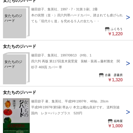
女たちのジハード
篠田節子、集英社、1997・7・31第３刷、2冊
本の状態（並・）四六判帯ハードカバー。踏まれても虐げられ
女たちのジ
ハード
ても「現代ＯＬ道」を究める５人の女たち・・
ふくろう
￥1,220
女たちのジハード
篠田節子、集英社、1997/08/13 (H9)、1
四六判 再版 第117回直木賞受賞 装幀・装画→藤村雅史 関
女たちのジ
ハード
杉子 469頁 カバー 帯
古書 彦書房
￥1,320
女たちのジハード
篠田節子 著、集英社、平成9年1997年、469p、20cm
平成9年1997年第5刷 帯あり 本文は概ね良好です。 送料別途
国内 レターパックプラス 520円
福寿屋
￥1,000