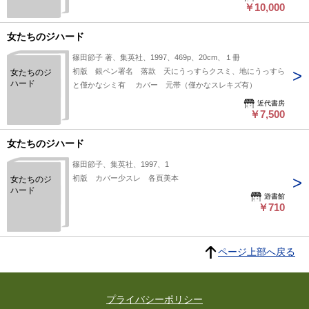
￥10,000
女たちのジハード
篠田節子 著、集英社、1997、469p、20cm、１冊
初版 銀ペン署名 落款 天にうっすらクスミ、地にうっすら
女たちのジ
ハード
と僅かなシミ有 カバー 元帯（僅かなスレキズ有）
近代書房
￥7,500
女たちのジハード
篠田節子、集英社、1997、1
初版 カバー少スレ 各頁美本
女たちのジ
ハード
游書館
￥710
ページ上部へ戻る
プライバシーポリシー