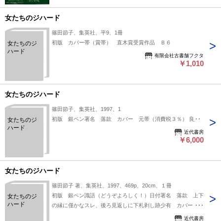
女たちのジハード
篠田節子、集英社、平9、1冊
初版 カバー帯（賞帯） 直木賞受賞作品 Ｂ６
女たちのジ
ハード
有限会社古書舗フクタ
￥1,010
女たちのジハード
篠田節子、集英社、1997、1
初版 銀ペン署名 落款 カバー 元帯（消費税３％） 良好
女たちのジ
ハード
近代書房
￥6,000
女たちのジハード
篠田節子 著、集英社、1997、469p、20cm、１冊
初版 銀ペン識語（どうぞよろしく！）日付署名 落款 上下
女たちのジ
ハード
の縁に僅かなスレ、後ろ見返しに下札剥し跡少有 カバー（裏
側に経年のシミうっすら有） 元帯
近代書房