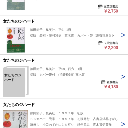
玉英堂書店
￥2,750
女たちのジハード
篠田節子、集英社、平9、1冊
初版 装幀・藤村雅史 直木賞 カバー・帯（消費税５％）
玉英堂書店
￥2,200
女たちのジハード
篠田節子、集英社、平09、四六、1冊
初版 カバー帯付 (消費税3%) 直木賞
女たちのジ
ハード
岩森書店
￥4,180
女たちのジハード
篠田節子、集英社、１９９７年 初版
Ｂ６カバー 元帯 １９９７年 初版発行 古書店値札はがし
跡無し 小口わずかにシミ有り 経年並み 直木賞受賞作