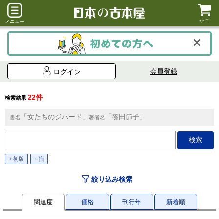
かご
メニュー
会員登録
ログイン
22件
検索結果
「女たちのジハード」
「篠田節子」
書名
著者名
+ 初版
+ 揃
絞り込み検索
関連度
価格
刊行年
新着順