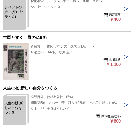
秋岡家栄 、、佼成出版社、1977、重版 帯カバー
A5 帯、少イタミ有
チベツトの
旅 (平山郁
光芳書店
夫・絵)
￥400
吉岡たすく 野の仏紀行
斎藤貢一 吉岡たすく:文、佼成出版社、平2
A5版カバ 142頁 状態:並下
氷川書房
￥1,100
人生の杖 新しい自分をつくる
庭野日敬、佼成出版社、昭63、1
初版第5刷 カバー 帯 四六判228頁 ＊小口に埃シミがあ
人生の杖 新
しい自分を
りますが、中身はきれいです
つくる
岡本書店(岐阜)
￥800