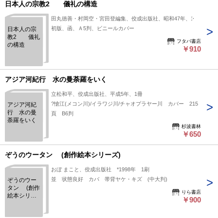
日本人の宗教2 儀礼の構造
田丸徳善・村岡空・宮田登編集、佼成出版社、昭和47年、1
初版、函、Ａ5判、ビニールカバー
日本人の宗
教2 儀礼
フタバ書店
の構造
￥910
アジア河紀行 水の曼荼羅をいく
立松和平、佼成出版社、平成5年、1冊
?愴江(メコン川)/イラワジ川/チャオプラヤー川 カバー 215
アジア河紀
行 水の曼
頁 B6判
荼羅をいく
杉波書林
￥650
ぞうのウータン (創作絵本シリーズ)
おぼ まこと、佼成出版社 *1998年 1刷
並 状態良好 カバ 帯背ヤケ・キズ (中大判)
ぞうのウー
タン (創作
りら書店
絵本シリー
￥900
ズ)