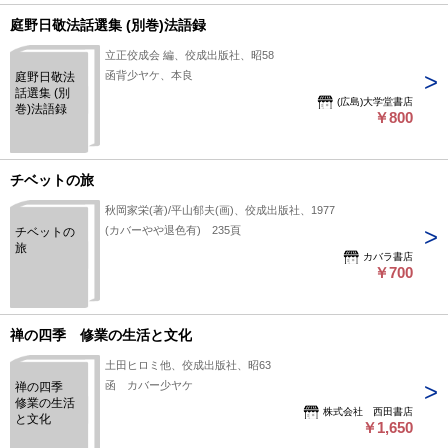
庭野日敬法話選集 (別巻)法語録
立正佼成会 編、佼成出版社、昭58
函背少ヤケ、本良
庭野日敬法
話選集 (別
(広島)大学堂書店
巻)法語録
￥800
チベットの旅
秋岡家栄(著)/平山郁夫(画)、佼成出版社、1977
(カバーやや退色有) 235頁
チベットの
旅
カバラ書店
￥700
禅の四季 修業の生活と文化
土田ヒロミ他、佼成出版社、昭63
函 カバー少ヤケ
禅の四季
修業の生活
株式会社 西田書店
と文化
￥1,650