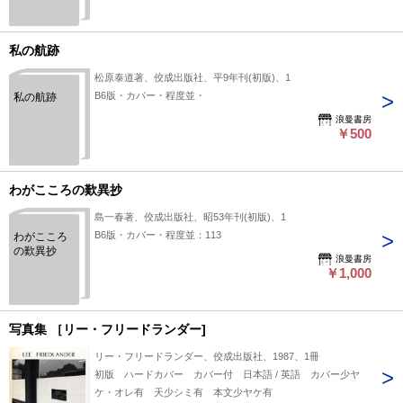
の仏教
私の航跡
松原泰道著、佼成出版社、平9年刊(初版)、1
B6版・カバー・程度並・
私の航跡
浪曼書房
￥500
わがこころの歎異抄
島一春著、佼成出版社、昭53年刊(初版)、1
B6版・カバー・程度並：113
わがこころ
の歎異抄
浪曼書房
￥1,000
写真集 ［リー・フリードランダー]
リー・フリードランダー、佼成出版社、1987、1冊
初版 ハードカバー カバー付 日本語 / 英語 カバー少ヤ
ケ・オレ有 天少シミ有 本文少ヤケ有