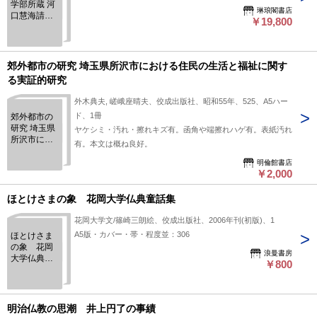
学部所蔵 河
琳琅閣書店
口慧海請来
￥19,800
チベット資
料図録
郊外都市の研究 埼玉県所沢市における住民の生活と福祉に関す
る実証的研究
外木典夫, 嵯峨座晴夫、佼成出版社、昭和55年、525、A5ハー
ド、1冊
郊外都市の
研究 埼玉県
ヤケシミ・汚れ・擦れキズ有。函角や端擦れハゲ有。表紙汚れ
所沢市にお
有。本文は概ね良好。
ける住民の
生活と福祉
明倫館書店
￥2,000
に関する実
証的研究
ほとけさまの象 花岡大学仏典童話集
花岡大学文/篠崎三朗絵、佼成出版社、2006年刊(初版)、1
A5版・カバー・帯・程度並：306
ほとけさま
の象 花岡
浪曼書房
大学仏典童
￥800
話集
明治仏教の思潮 井上円了の事績