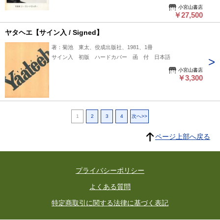
小宮山書店
￥27,500
ヤタヘエ【サイン入 / Signed】
著：菊池 東太、佼成出版社、1981、1冊
サイン入 初版 ハードカバー 函 付 日本語
小宮山書店
￥3,300
1
2
3
4
次へ>>
ページ上部へ戻る
プライバシーポリシー
よくある質問
特定商取引に関する法律に基づく表記