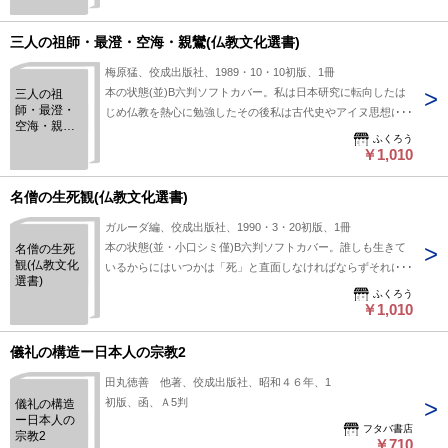
三人の祖師・最澄・空海・親鸞(仏教文化選書)
梅原猛、佼成出版社、1989・10・10初版、1冊
本の状態(並)B六判ソフトカバー。私は日本研究に転向したは
三人の祖
師・最澄・
じめ仏教を熱心に勉強したその後私は古代史やアイヌ思想に深
空海・親鸞
い入りして仏教の勉強をおろそかに
ふくろう
(仏教文化選
￥1,010
書)
名僧の生死観(仏教文化選書)
ガルーダ編、佼成出版社、1990・3・20初版、1冊
本の状態(並・小口シミ僅)B六判ソフトカバー。誰しも生きて
名僧の生死
観(仏教文化
いるからにはいつかは「死」と直面しなければならずそれに対
選書)
して自分なりの態度をきめなければ
ふくろう
￥1,010
儀礼の構造ー日本人の宗教2
田丸徳善 他著、佼成出版社、昭和４６年、1
初版、函、Ａ5判
儀礼の構造
ー日本人の
フタバ書店
宗教2
￥710