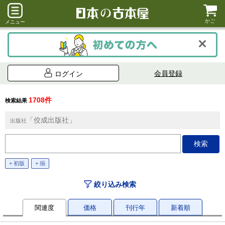
かご
メニュー
会員登録
ログイン
1708件
検索結果
「佼成出版社」
出版社
+ 初版
+ 揃
絞り込み検索
関連度
価格
刊行年
新着順