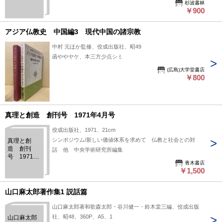
杉波書林
教
￥900
アジア仏教史 中国編3 現代中国の諸宗教
中村 元ほか監修、佼成出版社、昭49
函ややヤケ、本三方少点シミ
(広島)大学堂書店
￥800
真理と創造 創刊号 1971年4月号
佼成出版社、1971、21cm
シンポジウム/新しい価値体系を求めて 仏教と社会との対
真理と創
造 創刊
話 他 中央学術研究所編集
号 1971年
青木書店
4月号
￥1,500
山口麻太郎著作集1 説話篇
山口麻太郎著和歌森太郎・谷川健一・鈴木棠三編、佼成出版
社、昭48、360P、A5、1
山口麻太郎