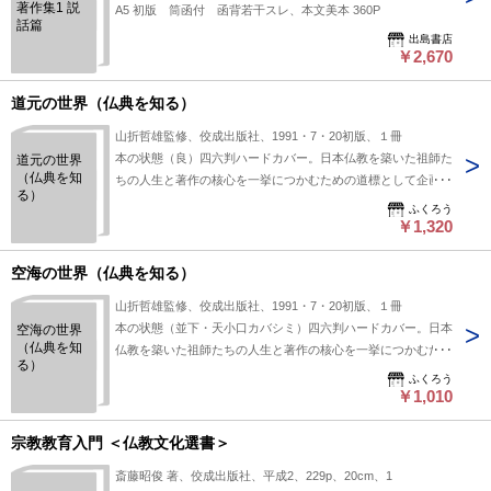
著作集1 説
A5 初版 筒函付 函背若干スレ、本文美本 360P
話篇
出島書店
￥2,670
道元の世界（仏典を知る）
山折哲雄監修、佼成出版社、1991・7・20初版、１冊
本の状態（良）四六判ハードカバー。日本仏教を築いた祖師た
道元の世界
（仏典を知
ちの人生と著作の核心を一挙につかむための道標として企画さ
る）
れた（全６巻）
ふくろう
￥1,320
空海の世界（仏典を知る）
山折哲雄監修、佼成出版社、1991・7・20初版、１冊
本の状態（並下・天小口カバシミ）四六判ハードカバー。日本
空海の世界
（仏典を知
仏教を築いた祖師たちの人生と著作の核心を一挙につかむため
る）
の道標（全６巻）
ふくろう
￥1,010
宗教教育入門 ＜仏教文化選書＞
斎藤昭俊 著、佼成出版社、平成2、229p、20cm、1