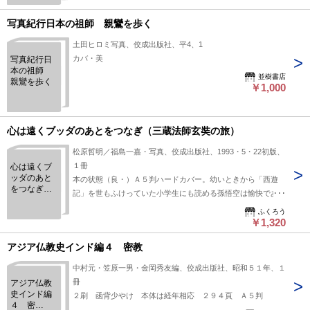
写真紀行日本の祖師 親鸞を歩く
土田ヒロミ写真、佼成出版社、平4、1
カバ・美
写真紀行日
本の祖師
並樹書店
親鸞を歩く
￥1,000
心は遠くブッダのあとをつなぎ（三蔵法師玄奘の旅）
松原哲明／福島一嘉・写真、佼成出版社、1993・5・22初版、
１冊
心は遠くブ
ッダのあと
本の状態（良・）Ａ５判ハードカバー。幼いときから「西遊
をつなぎ
記」を世もふけっていた小学生にも読める孫悟空は愉快であっ
（三蔵法師
た
玄奘の旅）
ふくろう
￥1,320
アジア仏教史インド編４ 密教
中村元・笠原一男・金岡秀友編、佼成出版社、昭和５１年、１
冊
アジア仏教
史インド編
２刷 函背少やけ 本体は経年相応 ２９４頁 Ａ５判
４ 密