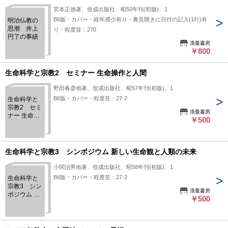
宮本正徳著、佼成出版社、昭50年刊(初版)、1
B6版・カバー・経年感少有り・裏見開きに日付の記入(1行)有
明治仏教の
思潮 井上
り・程度並：270
円了の事績
浪曼書房
￥800
生命科学と宗教2 セミナー 生命操作と人間
野田春彦他著、佼成出版社、昭57年刊(初版)、1
B6版・カバー・程度並：27-2
生命科学と
宗教2 セミ
浪曼書房
ナー 生命操
￥500
作と人間
生命科学と宗教3 シンポジウム 新しい生命観と人類の未来
小関治男他著、佼成出版社、昭58年刊(初版)、1
B6版・カバー・程度並：27-2
生命科学と
宗教3 シン
浪曼書房
ポジウム 新
￥500
しい生命観
と人類の未
来