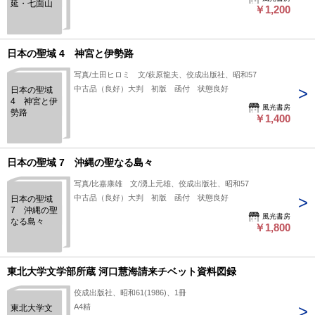
延・七面山
￥1,200
日本の聖域 4 神宮と伊勢路
写真/土田ヒロミ 文/萩原龍夫、佼成出版社、昭和57
中古品（良好）大判 初版 函付 状態良好
日本の聖域
4 神宮と伊
風光書房
勢路
￥1,400
日本の聖域 7 沖縄の聖なる島々
写真/比嘉康雄 文/湧上元雄、佼成出版社、昭和57
中古品（良好）大判 初版 函付 状態良好
日本の聖域
7 沖縄の聖
風光書房
なる島々
￥1,800
東北大学文学部所蔵 河口慧海請来チベット資料図録
佼成出版社、昭和61(1986)、1冊
A4精
東北大学文