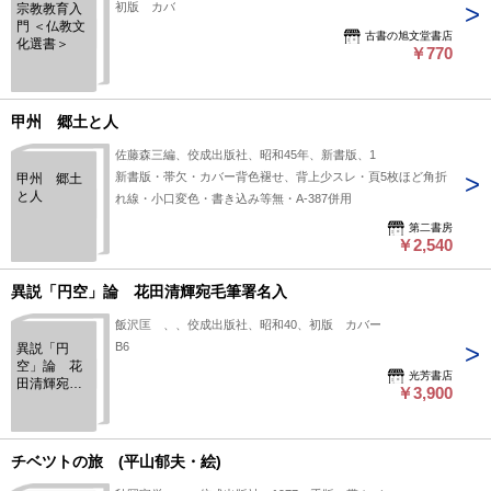
初版 カバ
宗教教育入
門 ＜仏教文
古書の旭文堂書店
化選書＞
￥770
甲州 郷土と人
佐藤森三編、佼成出版社、昭和45年、新書版、1
新書版・帯欠・カバー背色褪せ、背上少スレ・頁5枚ほど角折
甲州 郷土
と人
れ線・小口変色・書き込み等無・A-387併用
第二書房
￥2,540
異説「円空」論 花田清輝宛毛筆署名入
飯沢匡 、、佼成出版社、昭和40、初版 カバー
B6
異説「円
空」論 花
光芳書店
田清輝宛毛
￥3,900
筆署名入
チベツトの旅 (平山郁夫・絵)