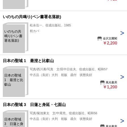
いのちの共鳴り(ペン書署名落款)
松永伍一、佼成出版社、1985
初カバ
いのちの共
鳴り(ペン書
金沢文圃閣
署名落款)
￥2,200
日本の聖域 1 最澄と比叡山
写真/西川勇/写真 文/田中日佐夫、佼成出版社、昭和57
中古品（良好）大判 初版 函付 状態良好
日本の聖域
1 最澄と比
風光書房
叡山
￥1,200
日本の聖域 3 日蓮と身延・七面山
写真/菊池東太 文/中尾尭、佼成出版社、昭和56
中古品（良好）大判 初版 函欠 状態良好
日本の聖域
3 日蓮と身
風光書房