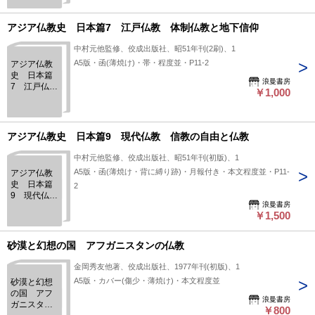
世と仏教
アジア仏教史 日本篇7 江戸仏教 体制仏教と地下信仰
中村元他監修、佼成出版社、昭51年刊(2刷)、1
A5版・函(薄焼け)・帯・程度並・P11-2
アジア仏教
史 日本篇
浪曼書房
7 江戸仏
￥1,000
教 体制仏
教と地下信
仰
アジア仏教史 日本篇9 現代仏教 信教の自由と仏教
中村元他監修、佼成出版社、昭51年刊(初版)、1
A5版・函(薄焼け・背に縛り跡)・月報付き・本文程度並・P11-
アジア仏教
史 日本篇
2
9 現代仏
浪曼書房
教 信教の
￥1,500
自由と仏教
砂漠と幻想の国 アフガニスタンの仏教
金岡秀友他著、佼成出版社、1977年刊(初版)、1
A5版・カバー(傷少・薄焼け)・本文程度並
砂漠と幻想
の国 アフ
浪曼書房
ガニスタン
￥800