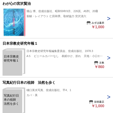
わが心の宮沢賢治
畑山 博、佼成出版社、昭和59年9月、226頁、A5判、20冊
装幀・レイアウト 仁田和男、取材協力 宮沢清六
みずほ書房
￥1,000
日本宗教史研究年報１
日本宗教史研究年報編集委員会、佼成出版社、1978.3
A５ ビニールカバーなし 表紙やけ、折れ 天地・小口やけ
日本宗教史
研究年報１
文教
￥860
写真紀行日本の祖師 法然を歩く
樋口英夫写真、佼成出版社、平4、1
カバ・美
写真紀行日
本の祖師
並樹書店
法然を歩く
￥1,000