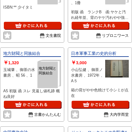
、1冊
ISBN:** 少イタミ
初版 函 ランクB 函:ヤケと汚
れ経年並、背のヤケ汚れやや強・
上部縁角僅かに打ち跡、口に少ス
レヨレ、天にヤケ茶シミやや強、
本体の天:少ヤケ・少埃汚れ・僅
文生書院
リブロニワース
かに微小シミ、小口:少ヤケ・少
微小シミ、地:少ヤケ、扉の下部
角に14ミリ四方の小蔵書印と見開
地方財閥と同族結合
日本軍事工業の史的分析
きの遊び紙裏にその印影、線引
￥
￥
き・書込み・頁折れなどなく本
1,320
3,000
文、紙質ともに状態良好
地方財閥と
玉城肇 、御茶の水
小山弘健 、御茶ノ
同族結合
書房 、昭 56 、1
水書房 、1972年 、
A５
箱の背がやや色焼けて小シミが点
A5 初版 函 スレ 見返し値札跡 概
在
ね良好
古書かんたんむ
大内学而堂