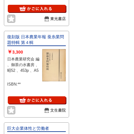
東光書店
復刻版 日本農業年報 蚕糸業問
題特輯 第４輯
￥
3,300
日本農業研究会 編
、御茶の水書房 、
昭52 、453p 、A5
ISBN:**
文生書院
巨大企業体性と労働者