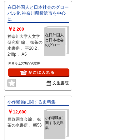
在日外国人と日本社会のグロー
バル化 神奈川県横浜市を中心
に
￥
2,200
在日外国人
神奈川大学人文学
と日本社会
研究所 編 、御茶の
のグローバ
水書房 、平20.2 、
ル化 神奈川
248p 、A5
県横浜市を
中心に
ISBN:4275005635
文生書院
小作騒動に関する史料集
￥
12,600
小作騒動に
農政調査会編 、御
関する史料
茶の水書房 、昭53
集