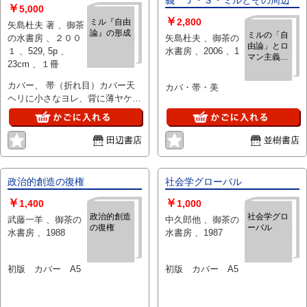
￥
5,000
￥
2,800
ミル『自由
矢島杜夫 著 、御茶
論』の形成
ミルの「自
の水書房 、２００
矢島杜夫 、御茶の
由論」とロ
１ 、529, 5p 、
水書房 、2006 、1
マン主義
23cm 、１冊
Ｊ・Ｓ・ミ
ルとその周
カバー、 帯（折れ目）カバー天
カバ・帯・美
辺
ヘリに小さなヨレ、背に薄ヤケは
見られますが本体共状態良好で
す、送料レターパックプラス
田辺書店
並樹書店
政治的創造の復権
社会学グローバル
￥
￥
1,400
1,000
政治的創造
社会学グロ
武藤一羊 、御茶の
中久郎他 、御茶の
の復権
ーバル
水書房 、1988
水書房 、1987
初版 カバー A5
初版 カバー A5