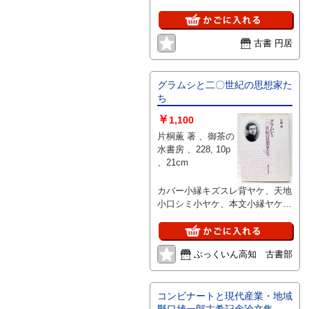
古書 円居
グラムシと二〇世紀の思想家た
ち
￥
1,100
片桐薫 著 、御茶の
水書房 、228, 10p
、21cm
カバー小縁キズスレ背ヤケ、天地
小口シミ小ヤケ、本文小縁ヤケ若
干シミ
ぶっくいん高知 古書部
コンビナートと現代産業・地域
野口雄一郎古希記念論文集