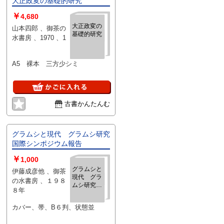
大正政変の基礎的研究
￥
4,680
大正政変の
山本四郎 、御茶の
基礎的研究
水書房 、1970 、1
A5 裸本 三方少シミ
古書かんたんむ
グラムシと現代 グラムシ研究
国際シンポジウム報告
￥
1,000
グラムシと
伊藤成彦他 、御茶
現代 グラ
の水書房 、１９８
ムシ研究国
８年
際シンポジ
ウム報告
カバー、帯、B６判、状態並