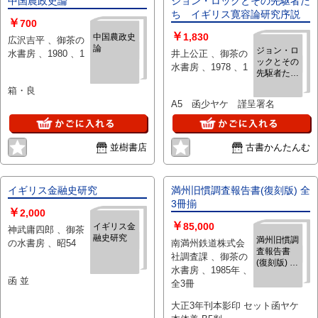
中国農政史論
ジョン・ロックとその先駆者た
ち イギリス寛容論研究序説
￥
700
￥
1,830
中国農政史
広沢吉平 、御茶の
論
ジョン・ロ
水書房 、1980 、1
井上公正 、御茶の
ックとその
水書房 、1978 、1
先駆者た
ち イギリ
箱・良
ス寛容論研
A5 函少ヤケ 謹呈署名
究序説
並樹書店
古書かんたんむ
イギリス金融史研究
満州旧慣調査報告書(復刻版) 全
3冊揃
￥
2,000
￥
85,000
イギリス金
神武庸四郎 、御茶
融史研究
満州旧慣調
の水書房 、昭54
南満州鉄道株式会
査報告書
社調査課 、御茶の
(復刻版) 全
水書房 、1985年 、
3冊揃
函 並
全3冊
大正3年刊本影印 セット函ヤケ