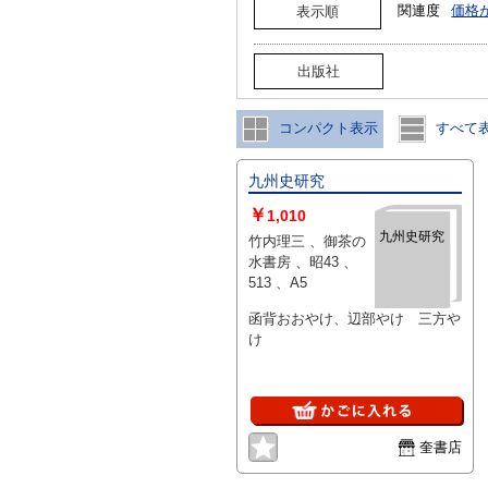
関連度
価格
表示順
出版社
コンパクト表示
すべて
九州史研究
￥
1,010
九州史研究
竹内理三 、御茶の
水書房 、昭43 、
513 、A5
函背おおやけ、辺部やけ 三方や
け
奎書店