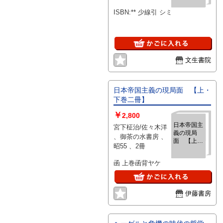
会報告
ISBN:** 少線引 シミ
文生書院
日本帝国主義の現局面 【上・
下巻二冊】
￥
2,800
日本帝国主
宮下柾治/佐々木洋
義の現局
、御茶の水書房 、
面 【上・
昭55 、2冊
下巻二冊】
函 上巻函背ヤケ
伊藤書房