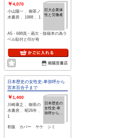
￥
4,070
巨大企業体
小山陽一 、御茶ノ
性と労働者
水書房 、1988 、1
A5・688頁・函欠・除籍本の為ラ
ベル貼付と印が有
南陽堂書店
日本歴史の女性史-卑弥呼から
宮本百合子まで
￥
1,400
日本歴史の
川崎康之 、御茶の
女性史-卑
水書房 、昭26年 、
弥呼から宮
1
本百合子ま
で
初版 カバー ヤケ シミ