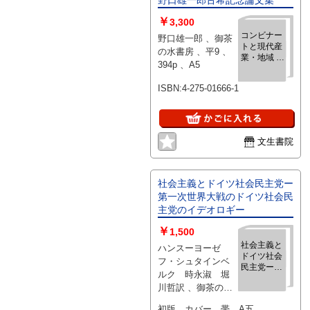
￥
3,300
コンビナー
野口雄一郎 、御茶
トと現代産
の水書房 、平9 、
業・地域 野
394p 、A5
口雄一郎古
希記念論文
ISBN:4-275-01666-1
集
文生書院
社会主義とドイツ社会民主党ー
第一次世界大戦のドイツ社会民
主党のイデオロギー
￥
1,500
社会主義と
ハンスーヨーゼ
ドイツ社会
フ・シュタインベ
民主党ー第
ルク 時永淑 堀
一次世界大
川哲訳 、御茶の水
戦のドイツ
書房 、1983
社会民主党
初版 カバー 帯 A五