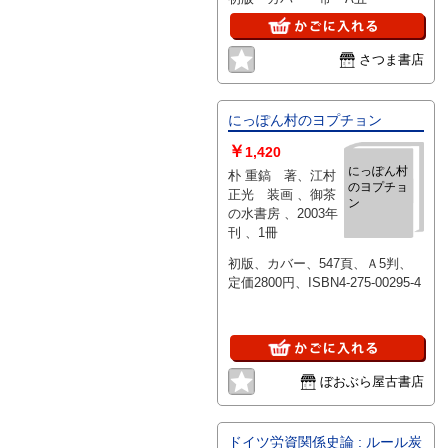
のイデオロ
ギー
さつま書店
にっぽん村のヨプチョン
￥
1,420
にっぽん村
朴 重鎬 著、江村
のヨプチョ
正光 装画 、御茶
ン
の水書房 、2003年
刊 、1冊
初版、カバー、547頁、Ａ5判、
定価2800円、ISBN4-275-00295-4
ぼおぶら屋古書店
ドイツ労資関係史論 : ルール炭