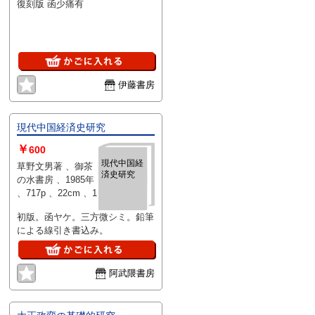
復刻版 函少痛有
伊藤書房
現代中国経済史研究
￥
600
現代中国経
草野文男著 、御茶
済史研究
の水書房 、1985年
、717p 、22cm 、1
初版。函ヤケ。三方微シミ。鉛筆
による線引き書込み。
阿武隈書房