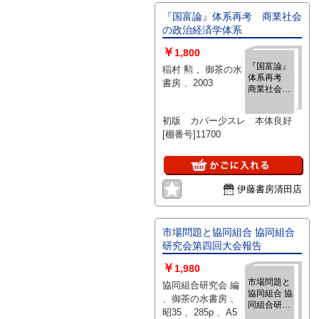
『国富論』体系再考 商業社会
の政治経済学体系
￥
1,800
『国富論』
稲村 勲 、御茶の水
体系再考
書房 、2003
商業社会の
政治経済学
体系
初版 カバー少スレ 本体良好
[棚番号]11700
伊藤書房清田店
市場問題と協同組合 協同組合
研究会第四回大会報告
￥
1,980
市場問題と
協同組合研究会 編
協同組合 協
、御茶の水書房 、
同組合研究
昭35 、285p 、A5
会第四回大