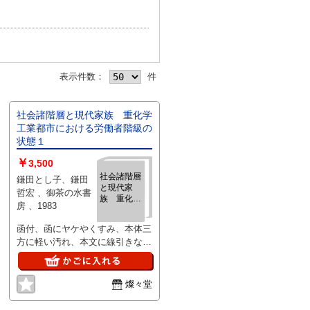
表示件数：
件
社会諸階層と現代家族 重化学
工業都市における労働者階級の
状態１
￥
3,500
社会諸階層
鎌田とし子、鎌田
と現代家
哲宏 、御茶の水書
族 重化学
房 、1983
工業都市に
おける労働
函付、函にヤケやくすみ、本体三
者階級の状
方に軽い汚れ、本文に線引きなど
態１
の書き込み有りますが読むのに問
題はありません。
燦々堂