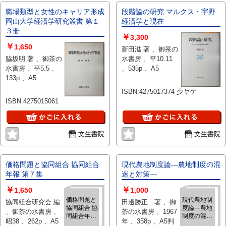
職場類型と女性のキャリア形成
段階論の研究 マルクス・宇野
岡山大学経済学研究叢書 第１
経済学と現在
３冊
￥
3,300
￥
1,650
新田滋 著 、御茶の
脇坂明 著 、御茶の
水書房 、平10.11
水書房 、平5.5 、
、535p 、A5
133p 、A5
ISBN:4275017374 少ヤケ
ISBN:4275015061
文生書院
文生書院
価格問題と協同組合 協同組合
現代農地制度論―農地制度の混
年報 第７集
迷と対策―
￥
￥
1,650
1,000
価格問題と
現代農地制
協同組合研究会 編
田邊勝正 著 、御
協同組合 協
度論―農地
、御茶の水書房 、
茶の水書房 、1967
同組合年報
制度の混迷
昭38 、262p 、A5
年 、358p 、A5判
第７集
と対策―