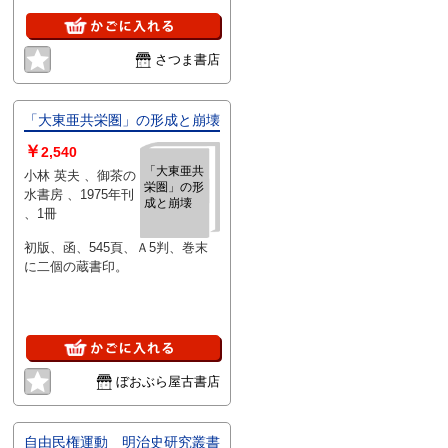
さつま書店
「大東亜共栄圏」の形成と崩壊
￥
2,540
「大東亜共
小林 英夫 、御茶の
栄圏」の形
水書房 、1975年刊
成と崩壊
、1冊
初版、函、545頁、Ａ5判、巻末
に二個の蔵書印。
ぼおぶら屋古書店
自由民権運動 明治史研究叢書