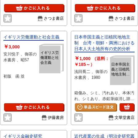
さつま書店
さつま書店
イギリス労働運動と社会主義
日本帝国主義と旧植民地地主
制 台湾・朝鮮・満洲における
￥
3,000
日本人大土地所有の史的分析
イギリス労
安川悦子 、御茶の
働運動と社
￥
1,000
（送料：
水書房 、昭57
会主義
￥185～）
日本帝国主
義と旧植民
浅田喬二 、御茶の
地地主制
初版 函 並
水書房 、1980
台湾・朝
鮮・満洲に
おける日本
箱傷み、シミ、汚れあり、本体汚
人大土地所
れ、シミあり、赤鉛筆線消し跡あ
有の史的分
析
り
伊藤書房
文華堂書店
イギリス金融史研究
近代産業の生成（明治史研究叢