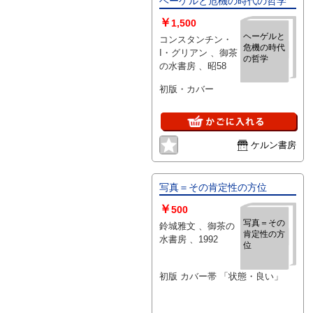
ヘーゲルと危機の時代の哲学
￥
1,500
ヘーゲルと
コンスタンチン・
危機の時代
I・グリアン 、御茶
の哲学
の水書房 、昭58
初版・カバー
ケルン書房
写真＝その肯定性の方位
￥
500
写真＝その
鈴城雅文 、御茶の
肯定性の方
水書房 、1992
位
初版 カバー帯 「状態・良い」