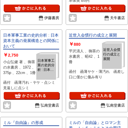
本体美 B5判
伊藤書房
天牛書店
日本軍事工業の史的分析 : 日本
近世入会慣行の成立と展開
資本主義の発展構造との関係に
￥
880
おいて
近世入会慣
平沢清人 、御茶の
￥
行の成立と
2,750
水書房 、昭42 、1
展開
日本軍事工
小山弘健 著 、御茶
冊
業の史的分
の水書房 、1972 、
析 : 日本資
函付 函薄ヤケ・薄汚れ 函差し
375p 、22cm 、1冊
本主義の発
口に僅かに傷み有り
展構造との
函付 函薄汚れ・ヤケ・点シミ
関係におい
見返しに点シミ
て
弘南堂書店
弘南堂書店
ミル『自由論』の形成
ミルの「自由論」とロマン主
義 Ｊ・Ｓ・ミルとその周辺