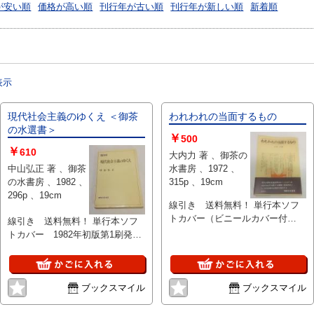
が安い順
価格が高い順
刊行年が古い順
刊行年が新しい順
新着順
表示
現代社会主義のゆくえ ＜御茶
われわれの当面するもの
の水選書＞
￥
500
￥
610
大内力 著 、御茶の
中山弘正 著 、御茶
水書房 、1972 、
の水書房 、1982 、
315p 、19cm
296p 、19cm
線引き 送料無料！ 単行本ソフ
トカバー（ビニールカバー付
線引き 送料無料！ 単行本ソフ
き） 1972年6月第1版第1刷発行
トカバー 1982年初版第1刷発
315P 12.3×18.3cm 本の状態：
行 296P 13×18.8cm 本の状
赤ボールペンでのチェック線引き
態：線引きアリ、天地小口にシミ
少しあり、表紙に汚れ、その他は
ヤケ少々、表紙汚れアリ
良好。
ブックスマイル
ブックスマイル