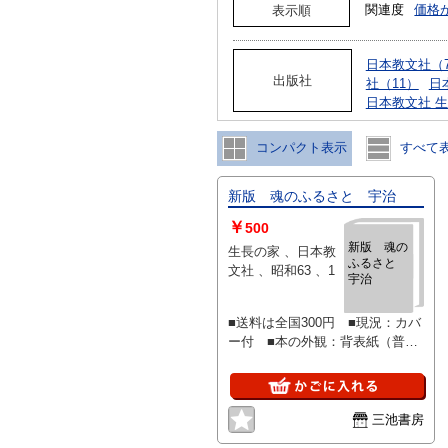
関連度
価格
表示順
日本教文社（7
出版社
社（11）
日
日本教文社 
コンパクト表示
すべて
新版 魂のふるさと 宇治
￥
500
新版 魂の
生長の家 、日本教
ふるさと
文社 、昭和63 、1
宇治
■送料は全国300円 ■現況：カバ
ー付 ■本の外観：背表紙（普
通）・小口天地（天に少し点ジ
ミ） ■本の中身：特筆すべきキ
ズなし。
三池書房