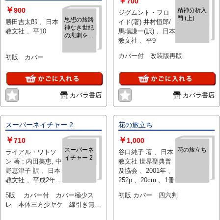
￥
700
￥
900
精神分析入
ジグムント・フロ
門 (上)
思想の旅路
勝田吉太郎 、日本
イド(著) 井村恒郎/
神なき世紀
教文社 、平10
馬場謙一(訳) 、日本
の悲劇を見
教文社 、平9
つめて
カバー付 改装版再版
初版 カバー
カバラ書店
カバラ書店
スーパーネイチャー 2
花の旅立ち
￥
￥
710
1,000
スーパーネ
花の旅立ち
ライアル・ワトソ
谷口純子 著 、日本
イチャー 2
ン 著 ; 内田美恵, 中
教文社 世界聖典普
野恵津子 訳 、日本
及協会 、2001年 、
教文社 、平成2年
252p 、20cm 、1冊
、431p 、20cm
5版 カバー付 カバー極少ス
初版 カバー 四六判
レ 本体三方少ヤケ 線引き無
し 書き込み無し 並本です。