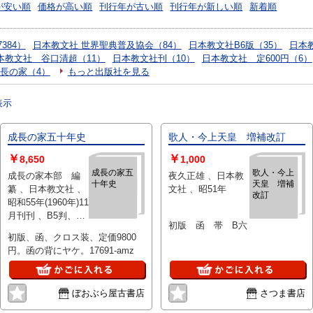
が安い順
価格が高い順
刊行年が古い順
刊行年が新しい順
新着順
384）
日本教文社 世界聖典普及協会（84）
日本教文社B6版（35）
日本
本教文社 谷口清超（11）
日本教文社刊（10）
日本教文社 定600円（6）
生長の家（4）
もっと出版社を見る
表示
成長の家五十年史
歌人・今上天皇 増補改訂
￥
￥
8,650
1,000
成長の家五
歌人・今上
成長の家本部 編
夜久正雄 、日本教
十年史
天皇 増補
纂 、日本教文社 、
文社 、昭51年
改訂
昭和55年(1960年)11
月刊刊 、B5判、
初版 函 帯 B六
829頁＋巻末付表2
初版、函、クロス装、定価9800
葉 、1册
円。函の背にヤケ。17691-amz
ぼおぶら屋古書店
さつま書店