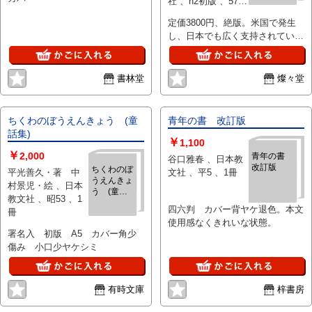
社 、h2初版 、570
、19.5?p
定価3800円、絶版。米国で発生
し、日本でも広く支持されてい
る“健康と幸福と繁栄”の思想。ス
ウェデンボルグからマーフィーに
至る思想家や教団を網羅し、その
書林堂
燦々堂
歴史と本質を解明した記念碑的労
作。 表紙擦れ、小口軽いヨゴ
レ、本文は良好です。
ちくわのぼうえんきょう (童
青年の書 改訂版
話集)
￥
1,100
￥
2,000
青年の書
谷口雅春 、日本教
改訂版
ちくわのぼ
平光善久・著 中
文社 、平5 、1冊
うえんきょ
村景児・絵 、日本
う (童話
教文社 、昭53 、1
集)
四六判 カバー背ヤケ退色。本文
冊
使用感なくきれいな状態。
署名入 初版 A5 カバー角少
傷み 小口少ヤケシミ
有時文庫
梓書房