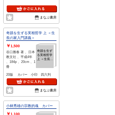
まなぶ書房
奇蹟を生ずる実相哲学 上 ＜生
長の家入門講義＞
￥
1,500
奇蹟を生ず
谷口雅春 著 、日本
る実相哲学
教文社 、平成4年
上 ＜生長の
、184p 、20cm 、1
家入門講義
冊
＞
20版 カバー 小印 四六判
まなぶ書房
小林秀雄の宗教的魂 カバー
￥
1,100