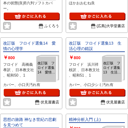
本の状態(良)B六判ソフトカバ
ほかおおむね良
ー。
ふくろう
(広島)大学堂書店
改訂版 フロイド選集14 愛
改訂版 フロイド選集13 生
情の心理学
活心理の錯誤
￥
￥
800
800
改訂版 フ
改訂版 フ
フロイド 高橋義
フロイド 浜川祥
ロイド選集
ロイド選集
孝訳 、日本教文社
枝訳 、日本教文社
14 愛情の
13 生活心
、昭和50 、1
、昭和51 、1
心理学
理の錯誤
カバー、小口天汚れ有
カバー、小口少シミ汚れ有
伏見屋書店
伏見屋書店
思想の旅路 神なき世紀の悲劇
精神分析入門 (上)
を見つめて