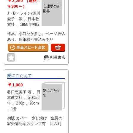
￥
3,250
（送料：
￥300～）
心理学の新
世界
J・B・ライン/瀬川
愛子 訳 、日本教
文社 、1958年初版
裸本。小口ヤケ多し。ページ折込
あり。鉛筆線引書込みあり
相澤書店
愛にこたえて
￥
1,000
愛にこたえ
谷口恵美子 著 、日
て
本教文社 、昭和58
年 、236p 、20cm
、1冊
初版 カバー 少し焼け 生長の
家受講記念スタンプ有 四六判