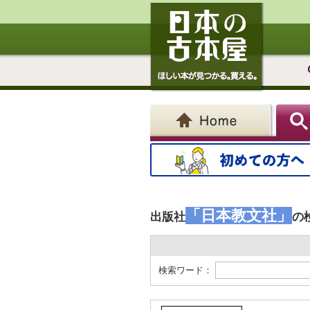
「日本教文社」
出版社
の
検索ワード：