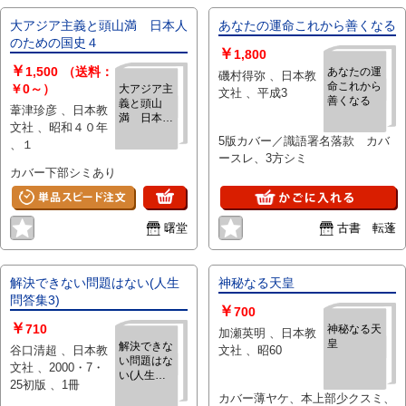
大アジア主義と頭山満 日本人
あなたの運命これから善くなる
のための国史４
￥
1,800
￥
1,500
（送料：
あなたの運
磯村得弥 、日本教
命これから
￥0～）
大アジア主
文社 、平成3
善くなる
義と頭山
葦津珍彦 、日本教
満 日本人
文社 、昭和４０年
のための国
5版カバー／識語署名落款 カバ
、１
史４
ースレ、3方シミ
カバー下部シミあり
曙堂
古書 転蓬
解決できない問題はない(人生
神秘なる天皇
問答集3)
￥
700
￥
710
神秘なる天
加瀬英明 、日本教
皇
解決できな
谷口清超 、日本教
文社 、昭60
い問題はな
文社 、2000・7・
い(人生問
25初版 、1冊
答集3)
カバー薄ヤケ、本上部少クスミ、