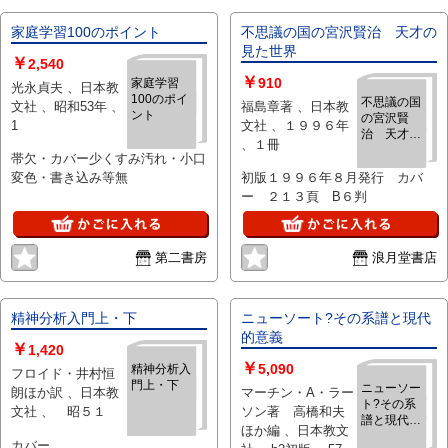
家庭学習100のポイント
不思議の国の宮沢賢治 天才の
見た世界
￥
2,540
￥
910
家庭学習
光永貞夫 、日本教
100のポイ
不思議の国
文社 、昭和53年 、
福島章著 、日本教
ント
の宮沢賢
1
文社 、１９９６年
治 天才の
、１冊
見た世界
帯欠・カバー少くすみ汚れ・小口
変色・書き込み等無
初版１９９６年８月発行 カバ
ー ２１３頁 B６判
第二書房
浪月堂書店
精神分析入門上・下
ニューソート?その系譜と現代
的意義
￥
1,420
￥
5,090
精神分析入
フロイド・井村恒
門上・下
ニューソー
朗ほか訳 、日本教
マーチン・A・ラー
ト?その系
文社 、 昭５１
ソン著 高橋和夫
譜と現代的
ほか編 、日本教文
意義
カバー