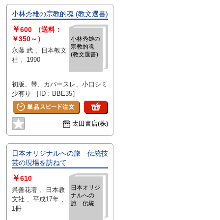
小林秀雄の宗教的魂 (教文選書)
￥
600
（送料：
￥350～）
小林秀雄の
宗教的魂
永藤 武 、日本教文
(教文選書)
社 、1990
初版、帯、カバースレ、小口シミ
少有り ［ID：BBE35］
太田書店(株)
日本オリジナルへの旅 伝統技
芸の現場を訪ねて
￥
610
日本オリジ
呉善花著 、日本教
ナルへの
文社 、平成17年 、
旅 伝統技
1冊
芸の現場を
訪ねて