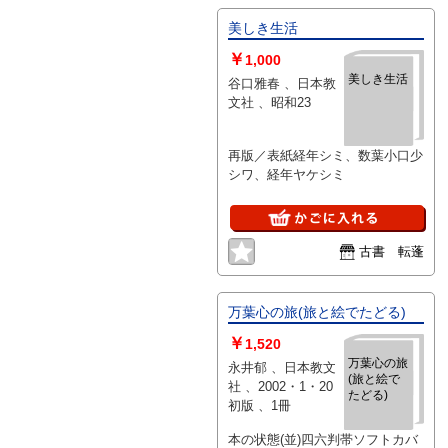
美しき生活
￥
1,000
美しき生活
谷口雅春 、日本教
文社 、昭和23
再版／表紙経年シミ、数葉小口少
シワ、経年ヤケシミ
古書 転蓬
万葉心の旅(旅と絵でたどる)
￥
1,520
万葉心の旅
永井郁 、日本教文
(旅と絵で
社 、2002・1・20
たどる)
初版 、1冊
本の状態(並)四六判帯ソフトカバ