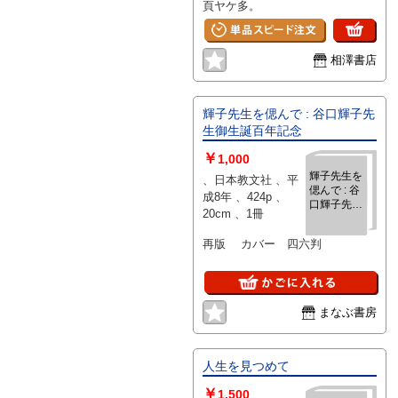
頁ヤケ多。
相澤書店
輝子先生を偲んで : 谷口輝子先
生御生誕百年記念
￥
1,000
輝子先生を
、日本教文社 、平
偲んで : 谷
成8年 、424p 、
口輝子先生
20cm 、1冊
御生誕百年
記念
再版 カバー 四六判
まなぶ書房
人生を見つめて
￥
1,500