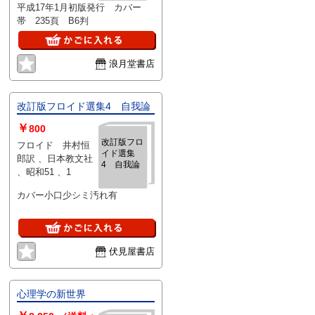
平成17年1月初版発行 カバー
帯 235頁 B6判
浪月堂書店
改訂版フロイド選集4 自我論
￥
800
改訂版フロ
フロイド 井村恒
イド選集
郎訳 、日本教文社
4 自我論
、昭和51 、1
カバー小口少シミ汚れ有
伏見屋書店
心理学の新世界