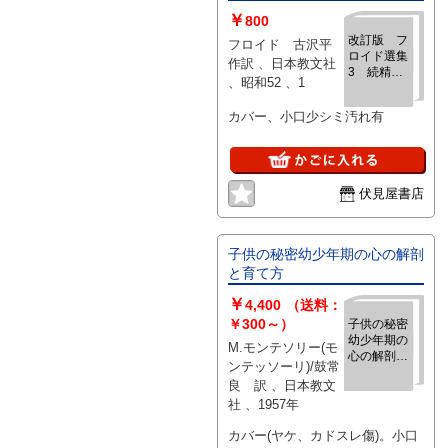
￥
800
改訂版 フ
フロイド 古沢平
ロイド選集
作訳 、日本教文社
3 続精神
、昭和52 、1
分析入門
カバー、小口少シミ汚れ有
伏見屋書店
子供の秘密幼少年期の心の解剖
と育て方
￥
4,400
（送料：
￥300～）
子供の秘密
幼少年期の
M.モンテソリー(モ
心の解剖と
ンテッソーリ)/鼓常
育て方
良 訳 、日本教文
社 、1957年
カバー(ヤケ、カドスレ傷)。小口