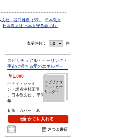
教文社 谷口雅春（33）
日本敎文
日本教文社 日本を守る会（4）
表示件数：
件
スピリチュアル・ヒーリング・
宇宙に満ちる愛のエネルギー
￥
1,000
スピリチュ
ベティ・シャイ
アル・ヒー
ン・訳者中村正明
リング・宇
、日本教文社 、平3
宙に満ちる
年
愛のエネル
ギー
初版 カバー B6
さつま書店