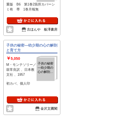
重版 B6 第1巻2箇所カバーシ
ミ有 帯 1巻月報無
古ほんや 板澤書房
子供の秘密―幼少期の心の解剖
と育て方
￥
5,050
子供の秘密
M・モンテソリー／
―幼少期の
鼓常良訳 、日本教
心の解剖と
文社 、1957
育て方
初カバ、個人印
金沢文圃閣