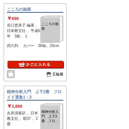
こころの旅路
￥
650
こころの旅
谷口恵美子 編著 、
路
日本教文社 、平成6
年 3刷 、1
四六判 カバー 369p、20cm
五輪書
精神分析入門 上下2冊 フロ
イド選集1・2
￥
1,000
精神分析入
丸井清泰訳 、日本
門 上下2
教文社 、昭37 、2
冊 フロイ
冊
ド選集1・2