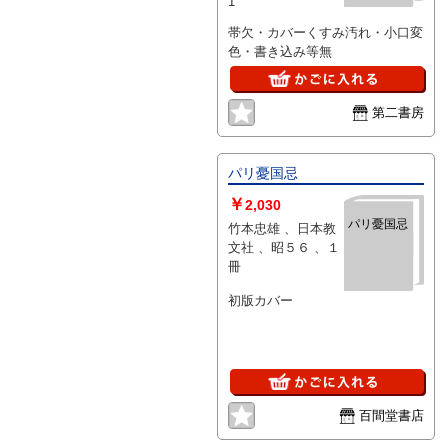
1
帯欠・カバーくすみ汚れ・小口変
色・書き込み等無
第二書房
パリ憂国忌
￥
2,030
パリ憂国忌
竹本忠雄 、日本教
文社 、昭５６ 、１
冊
初版カバー
百間堂書店