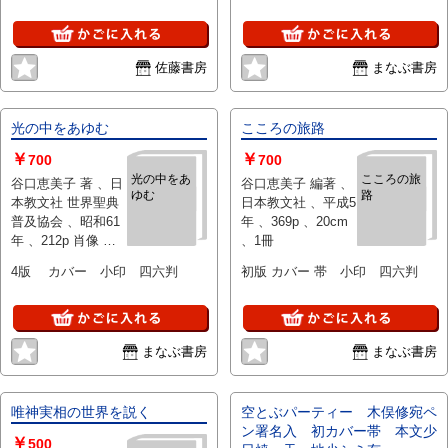
佐藤書房
まなぶ書房
光の中をあゆむ
こころの旅路
￥
￥
700
700
光の中をあ
こころの旅
谷口恵美子 著 、日
谷口恵美子 編著 、
ゆむ
路
本教文社 世界聖典
日本教文社 、平成5
普及協会 、昭和61
年 、369p 、20cm
年 、212p 肖像 、
、1冊
20cm 、1冊
4版 カバー 小印 四六判
初版 カバー 帯 小印 四六判
まなぶ書房
まなぶ書房
唯神実相の世界を説く
空とぶパーティー 木俣修宛ペ
ン署名入 初カバー帯 本文少
￥
500