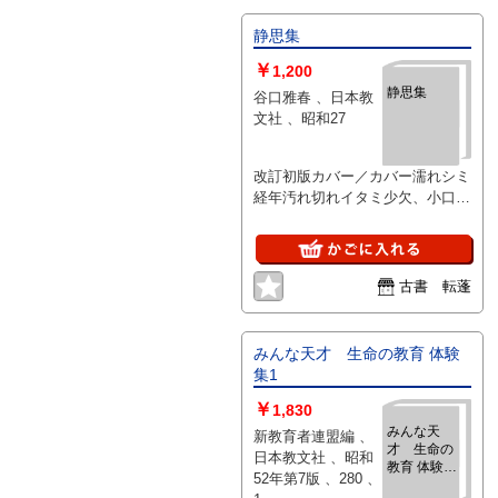
静思集
￥
1,200
静思集
谷口雅春 、日本教
文社 、昭和27
改訂初版カバー／カバー濡れシミ
経年汚れ切れイタミ少欠、小口少
キズシミ、経年シミ
古書 転蓬
みんな天才 生命の教育 体験
集1
￥
1,830
みんな天
新教育者連盟編 、
才 生命の
日本教文社 、昭和
教育 体験集
52年第7版 、280 、
1